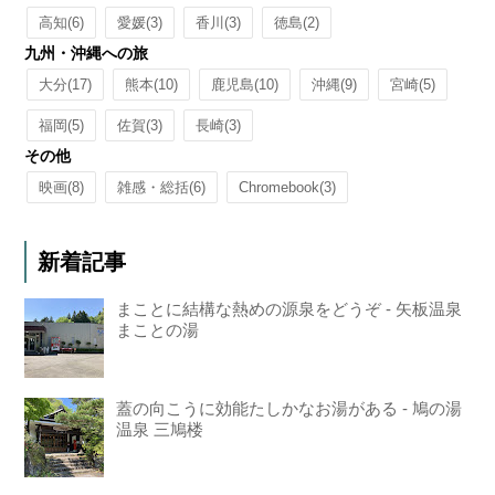
高知
(6)
愛媛
(3)
香川
(3)
徳島
(2)
九州・沖縄への旅
大分
(17)
熊本
(10)
鹿児島
(10)
沖縄
(9)
宮崎
(5)
福岡
(5)
佐賀
(3)
長崎
(3)
その他
映画
(8)
雑感・総括
(6)
Chromebook
(3)
新着記事
まことに結構な熱めの源泉をどうぞ - 矢板温泉
まことの湯
蓋の向こうに効能たしかなお湯がある - 鳩の湯
温泉 三鳩楼