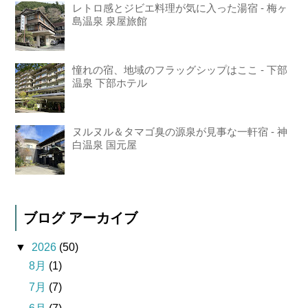
レトロ感とジビエ料理が気に入った湯宿 - 梅ヶ
島温泉 泉屋旅館
憧れの宿、地域のフラッグシップはここ - 下部
温泉 下部ホテル
ヌルヌル＆タマゴ臭の源泉が見事な一軒宿 - 神
白温泉 国元屋
ブログ アーカイブ
▼
2026
(50)
8月
(1)
7月
(7)