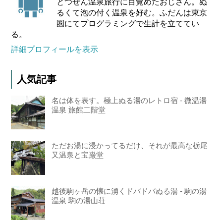
とつぜん温泉旅行に目覚めたおじさん。ぬ
るくて泡の付く温泉を好む。ふだんは東京
圏にてプログラミングで生計を立ててい
る。
詳細プロフィールを表示
人気記事
名は体を表す。極上ぬる湯のレトロ宿 - 微温湯
温泉 旅館二階堂
ただお湯に浸かってるだけ、それが最高な栃尾
又温泉と宝巌堂
越後駒ヶ岳の懐に湧くドバドバぬる湯 - 駒の湯
温泉 駒の湯山荘