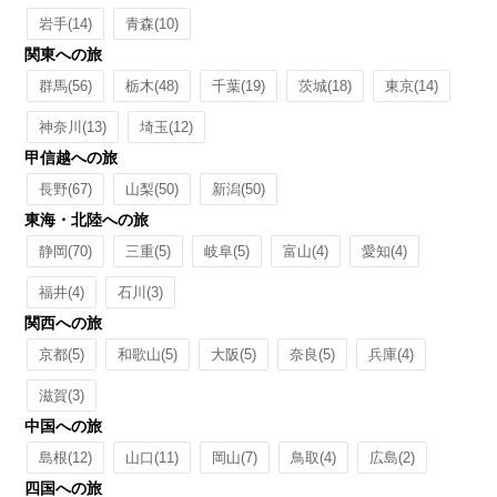
岩手
(14)
青森
(10)
関東への旅
群馬
(56)
栃木
(48)
千葉
(19)
茨城
(18)
東京
(14)
神奈川
(13)
埼玉
(12)
甲信越への旅
長野
(67)
山梨
(50)
新潟
(50)
東海・北陸への旅
静岡
(70)
三重
(5)
岐阜
(5)
富山
(4)
愛知
(4)
福井
(4)
石川
(3)
関西への旅
京都
(5)
和歌山
(5)
大阪
(5)
奈良
(5)
兵庫
(4)
滋賀
(3)
中国への旅
島根
(12)
山口
(11)
岡山
(7)
鳥取
(4)
広島
(2)
四国への旅