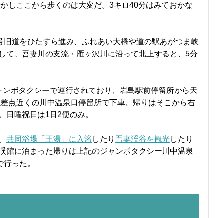
かしここから歩くのは大変だ。3キロ40分はみておかな
5号旧道をひたすら進み、ふれあい大橋や道の駅あがつま峡
して、吾妻川の支流・雁ヶ沢川に沿って北上すると、5分
ャンボタクシーで運行されており、岩島駅前停留所から天
沢交差点近くの川中温泉口停留所で下車。帰りはそこから右
。日曜祝日は1日2便のみ。
、
共同浴場「王湯」に入浴
したり
吾妻渓谷を観光
したり
渓館に泊まった帰りは上記のジャンボタクシー川中温泉
で行った。