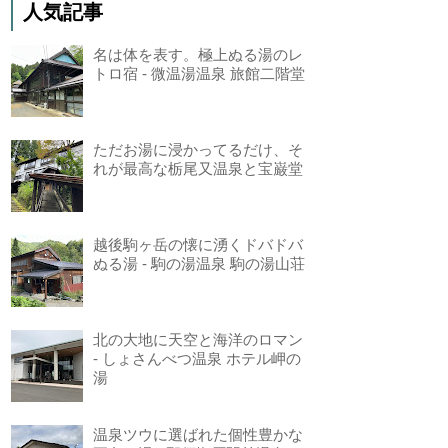
人気記事
名は体を表す。極上ぬる湯のレ
トロ宿 - 微温湯温泉 旅館二階堂
ただお湯に浸かってるだけ、そ
れが最高な栃尾又温泉と宝巌堂
越後駒ヶ岳の懐に湧くドバドバ
ぬる湯 - 駒の湯温泉 駒の湯山荘
北の大地に天空と海洋のロマン
- しょさんべつ温泉 ホテル岬の
湯
温泉ツウに選ばれた個性豊かな