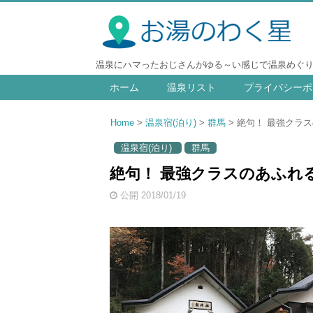
温泉にハマったおじさんがゆる～い感じで温泉めぐ
ホーム
温泉リスト
プライバシーポ
Home
温泉宿(泊り)
群馬
絶句！ 最強クラス
温泉宿(泊り)
群馬
絶句！ 最強クラスのあふれる
公開 2018/01/19