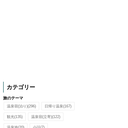
カテゴリー
旅のテーマ
温泉宿(泊り)
(296)
日帰り温泉
(167)
観光
(135)
温泉宿(立寄)
(122)
温泉地
(20)
小話
(7)