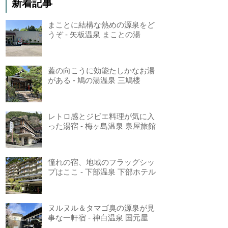
新着記事
まことに結構な熱めの源泉をど
うぞ - 矢板温泉 まことの湯
蓋の向こうに効能たしかなお湯
がある - 鳩の湯温泉 三鳩楼
レトロ感とジビエ料理が気に入
った湯宿 - 梅ヶ島温泉 泉屋旅館
憧れの宿、地域のフラッグシッ
プはここ - 下部温泉 下部ホテル
ヌルヌル＆タマゴ臭の源泉が見
事な一軒宿 - 神白温泉 国元屋