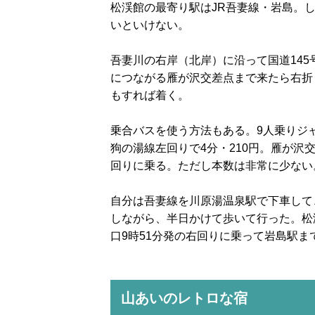
松渓館の最寄り駅はJR吾妻線・岩島。し
いといけない。
吾妻川の右岸（北岸）に沿って国道14
につながる雁が沢交差点まで来たら右折
もすれば着く。
乗合バスを使う方法もある。9人乗りジ
狗の湯線左回りで4分・210円。雁が
回りに乗る。ただし本数は非常に少ない
自分は吾妻線を川原湯温泉駅で下車して
しながら、半日かけて歩いて行った。松
口9時51分発の右回りに乗って岩島駅ま
山あいのレトロな宿