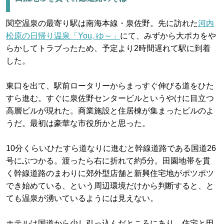
関空温泉の最寄り駅は南海本線・泉佐野。先に訪れた
河内
松原の日帰り温泉「You, ゆ～」
にて、みずから大ポカをや
らかしてトラブったため、予定より2時間遅れて駅に到着
した。
東口を出て、駅前ロータリーからまっすぐ伸びる道をひた
すら進む。すぐに泉佐野センタービルというやけに目立つ
高層ビルが現れた。商業施設と住居棟が集まったビルのよ
うだ。最初は豪華な市役所かと思った。
10分くらいひたすら道なりに進むと幹線道路である国道26
号にぶつかる。渡ったら右に折れて約5分。田園地帯を貫
く幹線道路のまわりに郊外型店舗と新興住宅地がポツポツ
でき始めている、という周辺環境だけから判断すると、と
ても温泉が湧いているようには見えない。
ホテルは国道から少し引っ込んだところにあり、住宅と田