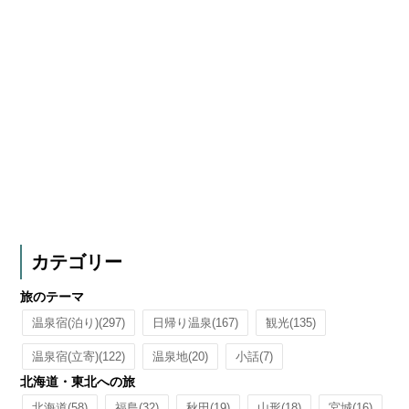
カテゴリー
旅のテーマ
温泉宿(泊り)
(297)
日帰り温泉
(167)
観光
(135)
温泉宿(立寄)
(122)
温泉地
(20)
小話
(7)
北海道・東北への旅
北海道
(58)
福島
(32)
秋田
(19)
山形
(18)
宮城
(16)