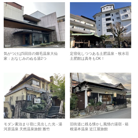
気がつけば5回目の畑毛温泉大仙
定宿化しつつある土肥温泉・牧水荘
家：おなじみのぬる湯2つ
土肥館は真冬もOK！
モダン素泊まり宿に見出した光 - 湯
旧街道に残る懐かし風情の湯宿 - 箱
河原温泉 天然温泉旅館 雅竹
根湯本温泉 近江屋旅館