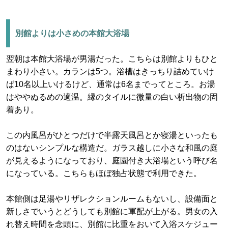
別館よりは小さめの本館大浴場
翌朝は本館大浴場が男湯だった。こちらは別館よりもひと
まわり小さい。カランは5つ。浴槽はきっちり詰めていけ
ば10名以上いけるけど、通常は6名までってところ。お湯
はややぬるめの適温。縁のタイルに微量の白い析出物の固
着あり。
この内風呂がひとつだけで半露天風呂とか寝湯といったも
のはないシンプルな構造だ。ガラス越しに小さな和風の庭
が見えるようになっており、庭園付き大浴場という呼び名
になっている。こちらもほぼ独占状態で利用できた。
本館側は足湯やリザレクションルームもないし、設備面と
新しさでいうとどうしても別館に軍配が上がる。男女の入
れ替え時間を念頭に、別館に比重をおいて入浴スケジュー