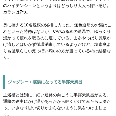
のハイテンションというよりはどっしり大人っぽい感じ。
カランは7つ。
奥に控える10名規模の浴槽に入った。無色透明のお湯はこ
れといった特徴はないが、ややぬるめの適温で、ゆっくり
浸かって疲れを取るのに適している。まあやっぱり源泉か
け流しとはいかず循環消毒しているようだけど、塩素臭よ
りも温泉らしい潮っぽい匂いの方が勝っているのは結構な
り。
ジャグシー＋寝湯になってる半露天風呂
主浴槽とは別に、細い通路の向こうに半露天風呂がある。
通路の途中にかけ湯があったから軽くかけてみたら…冷た
っ。いきなり思い切りかぶらないように気をつけましょ
う。