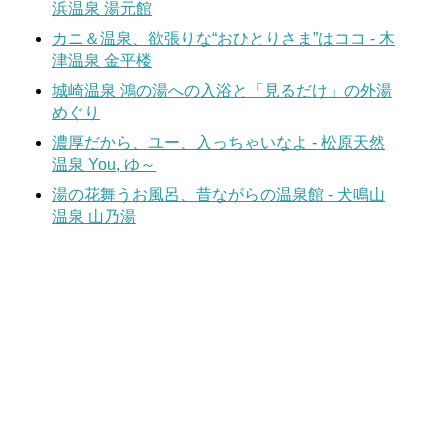
浜温泉 湯元館
カニ＆温泉、欲張りな“おひとりさま”はココ - 木
津温泉 金平楼
城崎温泉 鴻の湯への入浴と「見るだけ」の外湯
めぐり
濃厚だから、ユー、入っちゃいなよ - 松原天然
温泉 You, ゆ～
湯の花舞うお風呂、昔ながらの温泉館 - 犬鳴山
温泉 山乃湯