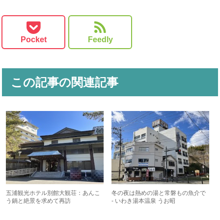
Pocket
Feedly
この記事の関連記事
五浦観光ホテル別館大観荘：あんこ
冬の夜は熱めの湯と常磐もの魚介で
う鍋と絶景を求めて再訪
- いわき湯本温泉 うお昭