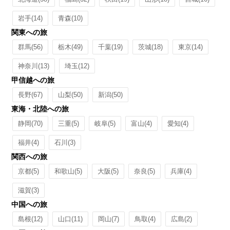
岩手
(14)
青森
(10)
関東への旅
群馬
(56)
栃木
(49)
千葉
(19)
茨城
(18)
東京
(14)
神奈川
(13)
埼玉
(12)
甲信越への旅
長野
(67)
山梨
(50)
新潟
(50)
東海・北陸への旅
静岡
(70)
三重
(5)
岐阜
(5)
富山
(4)
愛知
(4)
福井
(4)
石川
(3)
関西への旅
京都
(5)
和歌山
(5)
大阪
(5)
奈良
(5)
兵庫
(4)
滋賀
(3)
中国への旅
島根
(12)
山口
(11)
岡山
(7)
鳥取
(4)
広島
(2)