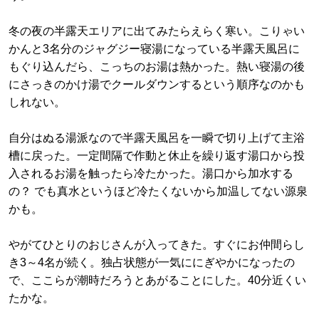
冬の夜の半露天エリアに出てみたらえらく寒い。こりゃい
かんと3名分のジャグジー寝湯になっている半露天風呂に
もぐり込んだら、こっちのお湯は熱かった。熱い寝湯の後
にさっきのかけ湯でクールダウンするという順序なのかも
しれない。
自分はぬる湯派なので半露天風呂を一瞬で切り上げて主浴
槽に戻った。一定間隔で作動と休止を繰り返す湯口から投
入されるお湯を触ったら冷たかった。湯口から加水する
の？ でも真水というほど冷たくないから加温してない源泉
かも。
やがてひとりのおじさんが入ってきた。すぐにお仲間らし
き3～4名が続く。独占状態が一気ににぎやかになったの
で、ここらが潮時だろうとあがることにした。40分近くい
たかな。