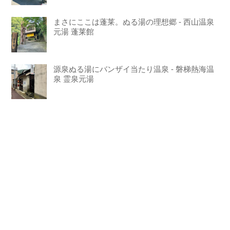
まさにここは蓬莱。ぬる湯の理想郷 - 西山温泉
元湯 蓬莱館
源泉ぬる湯にバンザイ当たり温泉 - 磐梯熱海温
泉 霊泉元湯