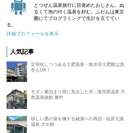
とつぜん温泉旅行に目覚めたおじさん。ぬ
るくて泡の付く温泉を好む。ふだんは東京
圏にてプログラミングで生計を立ててい
る。
詳細プロフィールを表示
人気記事
定宿化しつつある土肥温泉・牧水荘土肥館は真
冬もOK！
モダン素泊まり宿に見出した光 - 湯河原温泉 天
然温泉旅館 雅竹
珍しい墨の湯を擁する秘湯への再訪 - 塩原元湯
温泉 大出館