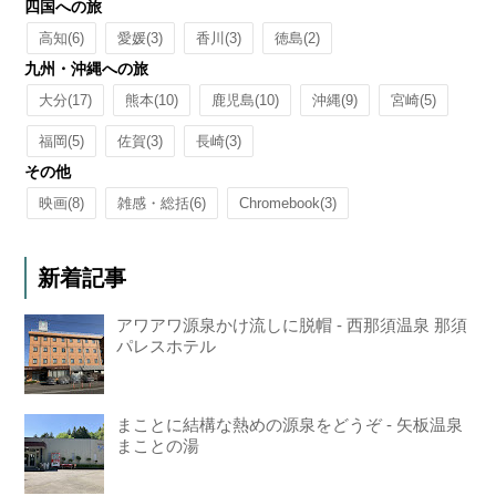
四国への旅
高知
(6)
愛媛
(3)
香川
(3)
徳島
(2)
九州・沖縄への旅
大分
(17)
熊本
(10)
鹿児島
(10)
沖縄
(9)
宮崎
(5)
福岡
(5)
佐賀
(3)
長崎
(3)
その他
映画
(8)
雑感・総括
(6)
Chromebook
(3)
新着記事
アワアワ源泉かけ流しに脱帽 - 西那須温泉 那須
パレスホテル
まことに結構な熱めの源泉をどうぞ - 矢板温泉
まことの湯