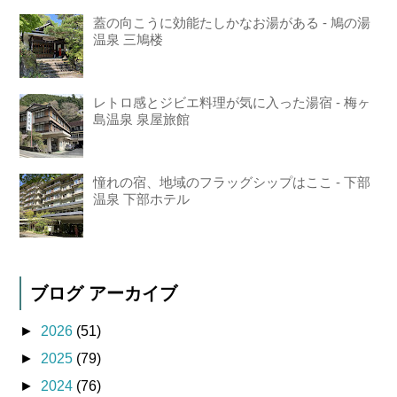
蓋の向こうに効能たしかなお湯がある - 鳩の湯
温泉 三鳩楼
レトロ感とジビエ料理が気に入った湯宿 - 梅ヶ
島温泉 泉屋旅館
憧れの宿、地域のフラッグシップはここ - 下部
温泉 下部ホテル
ブログ アーカイブ
►
2026
(51)
►
2025
(79)
►
2024
(76)