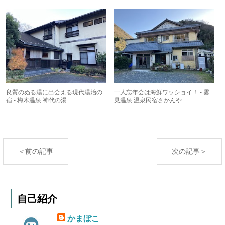
良質のぬる湯に出会える現代湯治の
一人忘年会は海鮮ワッショイ！ - 雲
宿 - 梅木温泉 神代の湯
見温泉 温泉民宿さかんや
＜前の記事
次の記事＞
自己紹介
かまぼこ