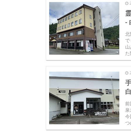
-
北
で
山
た
組
お
前
泉
今
つ
の