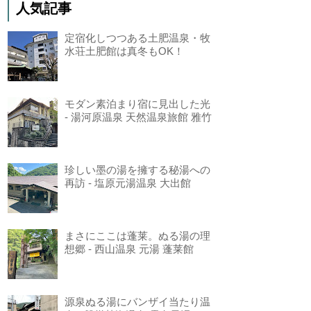
人気記事
定宿化しつつある土肥温泉・牧
水荘土肥館は真冬もOK！
モダン素泊まり宿に見出した光
- 湯河原温泉 天然温泉旅館 雅竹
珍しい墨の湯を擁する秘湯への
再訪 - 塩原元湯温泉 大出館
まさにここは蓬莱。ぬる湯の理
想郷 - 西山温泉 元湯 蓬莱館
源泉ぬる湯にバンザイ当たり温