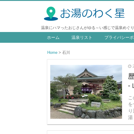
温泉にハマったおじさんがゆる～い感じで温泉めぐ
ホーム
温泉リスト
プライバシーポ
Home
石川
-
こ
を
り
湯
に
滞