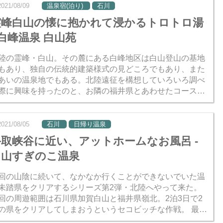
2021/08/09
温泉宿(泊り)
石川
霊峰白山の懐に抱かれて浸かるトロトロ湯
 白峰温泉 白山苑
陸の霊峰・白山。その麓にある白峰地区は白山登山の基地
もあり、独自の伝統的建築様式の見どころでもあり、また
あいの温泉地でもある。北陸遠征を構想していろいろ調べ
際に興味を持ったのと、お隣の福井県とあわせたコースを
みやすそうだったので、白峰温泉で1泊することにした。
ひとり...
2021/08/05
石川
日帰り温泉
手取峡谷に近い、アットホームなお風呂 -
白山すぎのこ温泉
回の山陰に続いて、なかなか行くことができないでいた温
未踏県をクリアするシリーズ第2弾・北陸へやって来た。
回の周遊範囲は石川県加賀白山と福井県嶺北。2泊3日で2
の県をクリアしてしまおうというセコビッチな作戦。 最初
立ち寄り温泉は白山市の「すぎのこ温泉」。事前調査によ