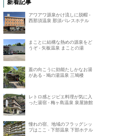
新着記事
アワアワ源泉かけ流しに脱帽 -
西那須温泉 那須パレスホテル
まことに結構な熱めの源泉をど
うぞ - 矢板温泉 まことの湯
蓋の向こうに効能たしかなお湯
がある - 鳩の湯温泉 三鳩楼
レトロ感とジビエ料理が気に入
った湯宿 - 梅ヶ島温泉 泉屋旅館
憧れの宿、地域のフラッグシッ
プはここ - 下部温泉 下部ホテル