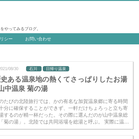
りをやってみるブログ。
リシー
お問い合わせ
2021/08/30
石川
日帰り温泉
歴史ある温泉地の熱くてさっぱりしたお湯
 山中温泉 菊の湯
のたびの北陸旅行では、かの有名な加賀温泉郷に寄る時間
十分に確保することができず、一軒だけちょろっと立ち寄
湯するのが精一杯だった。その際に選んだのが山中温泉総
「菊の湯」。北陸では共同浴場を総湯と呼ぶ。 実際に温泉
浸かっていた時間はいつもより短い。もとから短時間しか
在でき...