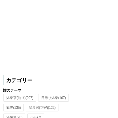
カテゴリー
旅のテーマ
温泉宿(泊り)
(297)
日帰り温泉
(167)
観光
(135)
温泉宿(立寄)
(122)
温泉地
(20)
小話
(7)