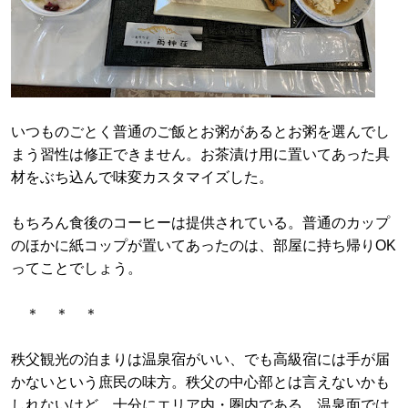
いつものごとく普通のご飯とお粥があるとお粥を選んでし
まう習性は修正できません。お茶漬け用に置いてあった具
材をぶち込んで味変カスタマイズした。
もちろん食後のコーヒーは提供されている。普通のカップ
のほかに紙コップが置いてあったのは、部屋に持ち帰りOK
ってことでしょう。
＊ ＊ ＊
秩父観光の泊まりは温泉宿がいい、でも高級宿には手が届
かないという庶民の味方。秩父の中心部とは言えないかも
しれないけど、十分にエリア内・圏内である。温泉面では