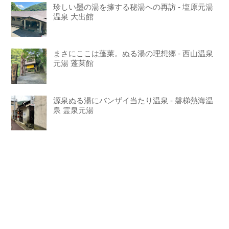
珍しい墨の湯を擁する秘湯への再訪 - 塩原元湯
温泉 大出館
まさにここは蓬莱。ぬる湯の理想郷 - 西山温泉
元湯 蓬莱館
源泉ぬる湯にバンザイ当たり温泉 - 磐梯熱海温
泉 霊泉元湯