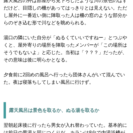
露天風呂の外は部屋から見下ろしたような川の景色のはず
だけど、目隠しの柵があってはっきりとは見えない。ただ
し屋外に一番近い側に陣取った人は柵の窓のような部分か
らのぞき込む形で川などを眺められる。
湯口の隣にいた自分が「ぬるくていいですねー」とつぶや
くと、屋外寄りの場所を陣取ったメンバーが「この場所は
そうでもないよ」と応じた。当初は「？？？」だったが、
その意味は後に明らかとなる。
夕食前に2回めの風呂へ行ったら団体さんがいて混んでい
た。夜は寝落ちしてしまい風呂に行けず。
露天風呂は景色を取るか、ぬる湯を取るか
翌朝起床後に行ったら男女が入れ替わっていた。基本的に
は前日の男湯と同じつくりだ。カランは8台で内湯浴槽が