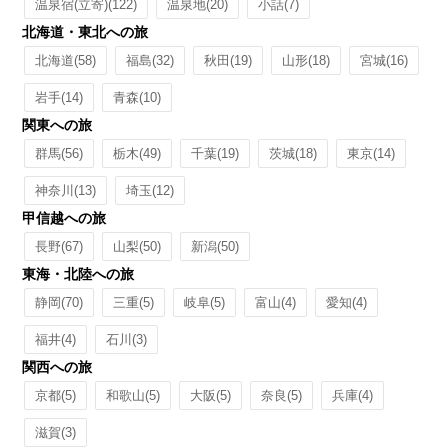
温泉宿(立寄)
(122)
温泉地
(20)
小話
(7)
北海道・東北への旅
北海道
(58)
福島
(32)
秋田
(19)
山形
(18)
宮城
(16)
岩手
(14)
青森
(10)
関東への旅
群馬
(56)
栃木
(49)
千葉
(19)
茨城
(18)
東京
(14)
神奈川
(13)
埼玉
(12)
甲信越への旅
長野
(67)
山梨
(50)
新潟
(50)
東海・北陸への旅
静岡
(70)
三重
(5)
岐阜
(5)
富山
(4)
愛知
(4)
福井
(4)
石川
(3)
関西への旅
京都
(5)
和歌山
(5)
大阪
(5)
奈良
(5)
兵庫
(4)
滋賀
(3)