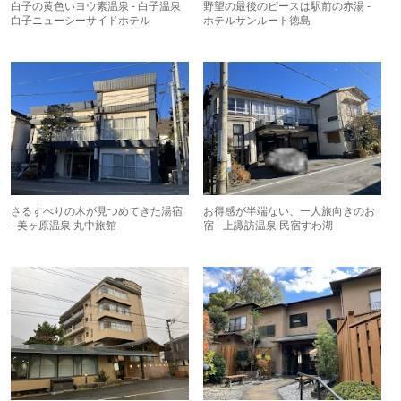
白子の黄色いヨウ素温泉 - 白子温泉
野望の最後のピースは駅前の赤湯 -
白子ニューシーサイドホテル
ホテルサンルート徳島
さるすべりの木が見つめてきた湯宿
お得感が半端ない、一人旅向きのお
- 美ヶ原温泉 丸中旅館
宿 - 上諏訪温泉 民宿すわ湖