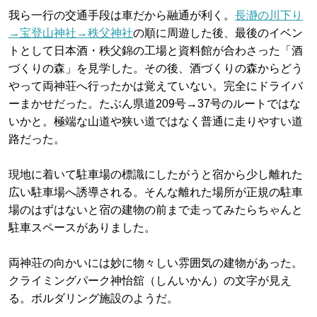
我ら一行の交通手段は車だから融通が利く。
長瀞の川下り
→宝登山神社→秩父神社
の順に周遊した後、最後のイベン
トとして日本酒・秩父錦の工場と資料館が合わさった「酒
づくりの森」を見学した。その後、酒づくりの森からどう
やって両神荘へ行ったかは覚えていない。完全にドライバ
ーまかせだった。たぶん県道209号→37号のルートではな
いかと。極端な山道や狭い道ではなく普通に走りやすい道
路だった。
現地に着いて駐車場の標識にしたがうと宿から少し離れた
広い駐車場へ誘導される。そんな離れた場所が正規の駐車
場のはずはないと宿の建物の前まで走ってみたらちゃんと
駐車スペースがありました。
両神荘の向かいには妙に物々しい雰囲気の建物があった。
クライミングパーク神怡舘（しんいかん）の文字が見え
る。ボルダリング施設のようだ。