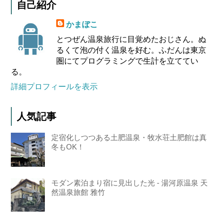
自己紹介
かまぼこ
とつぜん温泉旅行に目覚めたおじさん。ぬ
るくて泡の付く温泉を好む。ふだんは東京
圏にてプログラミングで生計を立ててい
る。
詳細プロフィールを表示
人気記事
定宿化しつつある土肥温泉・牧水荘土肥館は真
冬もOK！
モダン素泊まり宿に見出した光 - 湯河原温泉 天
然温泉旅館 雅竹