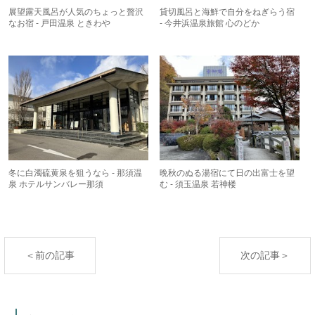
展望露天風呂が人気のちょっと贅沢
貸切風呂と海鮮で自分をねぎらう宿
なお宿 - 戸田温泉 ときわや
- 今井浜温泉旅館 心のどか
冬に白濁硫黄泉を狙うなら - 那須温
晩秋のぬる湯宿にて日の出富士を望
泉 ホテルサンバレー那須
む - 須玉温泉 若神楼
＜前の記事
次の記事＞