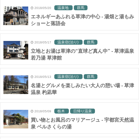
温泉地
群馬
2018/05/20
エネルギーあふれる草津の中心 - 湯畑と湯もみ
ショーと落語会
温泉宿(泊り)
群馬
2018/05/17
立地とお湯は草津の“直球ど真ん中” - 草津温泉
若乃湯 草津館
温泉宿(泊り)
群馬
2018/05/13
名湯とグルメを楽しみたい大人の憩い場 - 草津
温泉 杓凪華
栃木
日帰り温泉
2018/05/09
買い物とお風呂のマリアージュ - 宇都宮天然温
泉 ベルさくらの湯