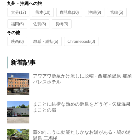
九州・沖縄への旅
大分
(17)
熊本
(10)
鹿児島
(10)
沖縄
(9)
宮崎
(5)
福岡
(5)
佐賀
(3)
長崎
(3)
その他
映画
(8)
雑感・総括
(6)
Chromebook
(3)
新着記事
アワアワ源泉かけ流しに脱帽 - 西那須温泉 那須
パレスホテル
まことに結構な熱めの源泉をどうぞ - 矢板温泉
まことの湯
蓋の向こうに効能たしかなお湯がある - 鳩の湯
温泉 三鳩楼