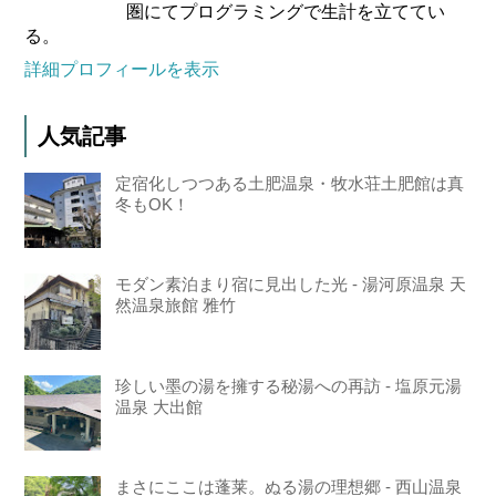
圏にてプログラミングで生計を立ててい
る。
詳細プロフィールを表示
人気記事
定宿化しつつある土肥温泉・牧水荘土肥館は真
冬もOK！
モダン素泊まり宿に見出した光 - 湯河原温泉 天
然温泉旅館 雅竹
珍しい墨の湯を擁する秘湯への再訪 - 塩原元湯
温泉 大出館
まさにここは蓬莱。ぬる湯の理想郷 - 西山温泉