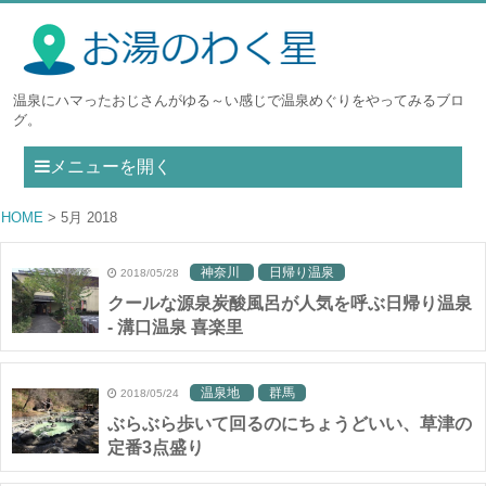
温泉にハマったおじさんがゆる～い感じで温泉めぐりをやってみるブロ
グ。
メニューを開く
HOME
5月 2018
神奈川
日帰り温泉
2018/05/28
クールな源泉炭酸風呂が人気を呼ぶ日帰り温泉
- 溝口温泉 喜楽里
温泉地
群馬
2018/05/24
ぶらぶら歩いて回るのにちょうどいい、草津の
定番3点盛り