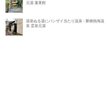
元湯 蓬莱館
源泉ぬる湯にバンザイ当たり温泉 - 磐梯熱海温
泉 霊泉元湯