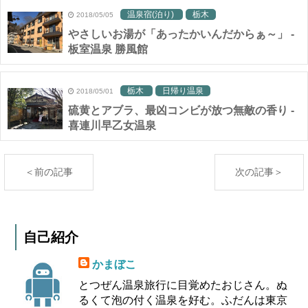
温泉宿(泊り)
栃木
2018/05/05
やさしいお湯が「あったかいんだからぁ～」 -
板室温泉 勝風館
栃木
日帰り温泉
2018/05/01
硫黄とアブラ、最凶コンビが放つ無敵の香り -
喜連川早乙女温泉
＜前の記事
次の記事＞
自己紹介
かまぼこ
とつぜん温泉旅行に目覚めたおじさん。ぬ
るくて泡の付く温泉を好む。ふだんは東京