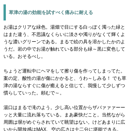
草津の湯の効能を試すべく痛みに耐える
お湯はクリアな緑色。湯畑で目にする白っぽく濁った緑と
はまた違う、不思議なくらいに淡さや濁りがなくて輝くよ
うな濃いグリーンである。まるで絵の具を溶かしたかのよ
うだ。岩の中でお湯が触れている部分も緑～黒に変色して
いる。おそるべし。
ちょうど運転中にヘマをして擦り傷を作ってしまってた。
案の定、酸性の湯が傷にかかると、うわ～しみる！ でも草
津の湯ならすぐに傷が癒えると信じて、我慢して少しずつ
慣らしていった。頼むで～。
湯口はまるで滝のよう。少し高い位置からザバァァァーー
ッと大量に流れ落ちている。まあ豪快だこと。当然ながら
周囲は塀がめぐらされていて眺望はない。けどあまりに広
いから開放感はMAX、空の広さは十二分に堪能できる。