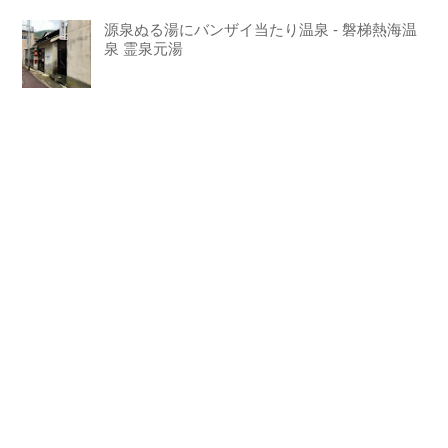
源泉ぬる湯にバンザイ当たり温泉 - 磐梯熱海温
泉 霊泉元湯