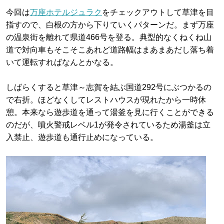
今回は
万座ホテルジュラク
をチェックアウトして草津を目
指すので、白根の方から下りていくパターンだ。まず万座
の温泉街を離れて県道466号を登る。典型的なくねくね山
道で対向車もそこそこあれど道路幅はまあまあだし落ち着
いて運転すればなんとかなる。
しばらくすると草津～志賀を結ぶ国道292号にぶつかるの
で右折。ほどなくしてレストハウスが現れたから一時休
憩。本来なら遊歩道を通って湯釜を見に行くことができる
のだが、噴火警戒レベル1が発令されているため湯釜は立
入禁止、遊歩道も通行止めになっている。