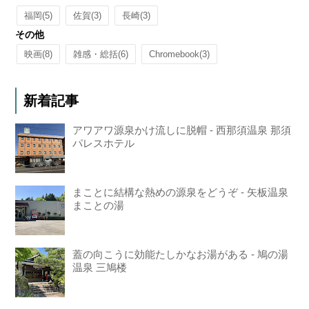
福岡
(5)
佐賀
(3)
長崎
(3)
その他
映画
(8)
雑感・総括
(6)
Chromebook
(3)
新着記事
アワアワ源泉かけ流しに脱帽 - 西那須温泉 那須
パレスホテル
まことに結構な熱めの源泉をどうぞ - 矢板温泉
まことの湯
蓋の向こうに効能たしかなお湯がある - 鳩の湯
温泉 三鳩楼