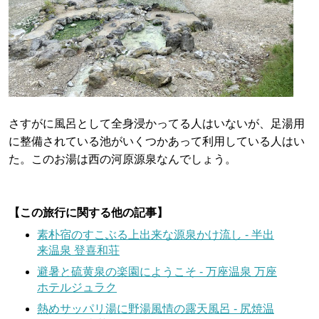
さすがに風呂として全身浸かってる人はいないが、足湯用
に整備されている池がいくつかあって利用している人はい
た。このお湯は西の河原源泉なんでしょう。
【この旅行に関する他の記事】
素朴宿のすこぶる上出来な源泉かけ流し - 半出
来温泉 登喜和荘
避暑と硫黄泉の楽園にようこそ - 万座温泉 万座
ホテルジュラク
熱めサッパリ湯に野湯風情の露天風呂 - 尻焼温