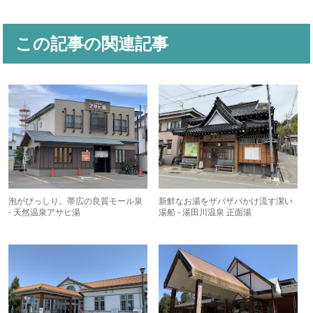
この記事の関連記事
泡がびっしり。帯広の良質モール泉
新鮮なお湯をザバザバかけ流す潔い
- 天然温泉アサヒ湯
湯船 - 湯田川温泉 正面湯