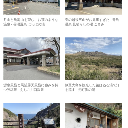
月山と鳥海山を望む、お茶のような
春の越後三山がお見事すぎた - 青島
温泉 - 長沼温泉 ぽっぽの湯
温泉 見晴らしの湯 こまみ
源泉風呂と展望露天風呂に強みを持
伊豆大島を観光した後はぬる湯で汗
つ強塩泉 - えちご川口温泉
を流す - 元町浜の湯