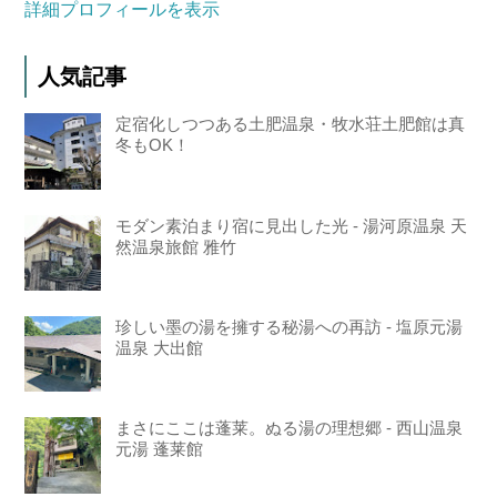
詳細プロフィールを表示
人気記事
定宿化しつつある土肥温泉・牧水荘土肥館は真
冬もOK！
モダン素泊まり宿に見出した光 - 湯河原温泉 天
然温泉旅館 雅竹
珍しい墨の湯を擁する秘湯への再訪 - 塩原元湯
温泉 大出館
まさにここは蓬莱。ぬる湯の理想郷 - 西山温泉
元湯 蓬莱館