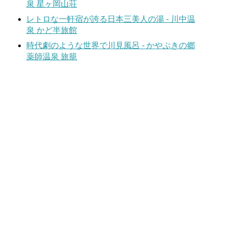
泉 星ヶ岡山荘
レトロな一軒宿が誇る日本三美人の湯 - 川中温
泉 かど半旅館
時代劇のような世界で川見風呂 - かやぶきの郷
薬師温泉 旅籠