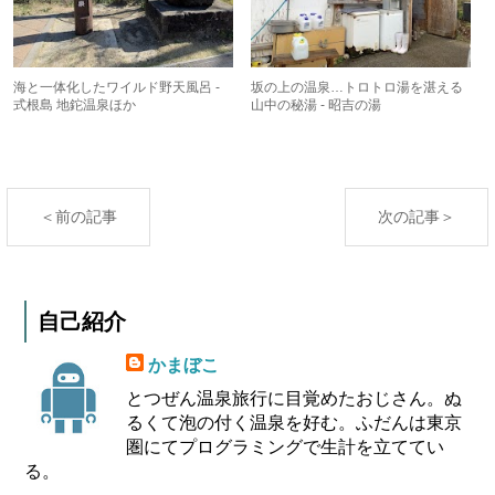
海と一体化したワイルド野天風呂 -
坂の上の温泉…トロトロ湯を湛える
式根島 地鉈温泉ほか
山中の秘湯 - 昭吉の湯
＜前の記事
次の記事＞
自己紹介
かまぼこ
とつぜん温泉旅行に目覚めたおじさん。ぬ
るくて泡の付く温泉を好む。ふだんは東京
圏にてプログラミングで生計を立ててい
る。