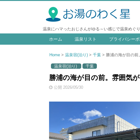
温泉にハマったおじさんがゆる～い感じで温泉めぐ
ホーム
温泉リスト
プライバシーポ
Home
温泉宿(泊り)
千葉
勝浦の海が目の前。
温泉宿(泊り)
千葉
勝浦の海が目の前。雰囲気が良
公開 2026/05/30