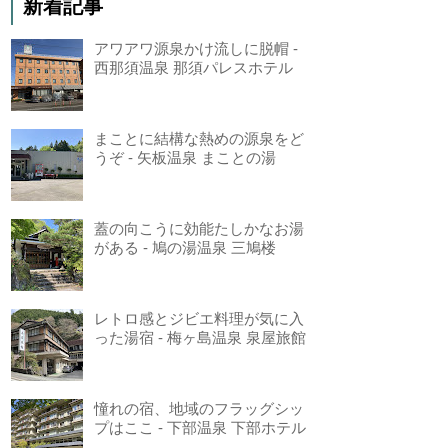
新着記事
アワアワ源泉かけ流しに脱帽 -
西那須温泉 那須パレスホテル
まことに結構な熱めの源泉をど
うぞ - 矢板温泉 まことの湯
蓋の向こうに効能たしかなお湯
がある - 鳩の湯温泉 三鳩楼
レトロ感とジビエ料理が気に入
った湯宿 - 梅ヶ島温泉 泉屋旅館
憧れの宿、地域のフラッグシッ
プはここ - 下部温泉 下部ホテル