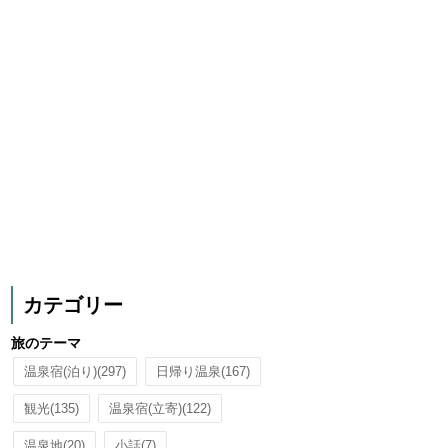
カテゴリー
旅のテーマ
温泉宿(泊り)
(297)
日帰り温泉
(167)
観光
(135)
温泉宿(立寄)
(122)
温泉地
(20)
小話
(7)