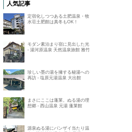
人気記事
定宿化しつつある土肥温泉・牧
水荘土肥館は真冬もOK！
モダン素泊まり宿に見出した光
- 湯河原温泉 天然温泉旅館 雅竹
珍しい墨の湯を擁する秘湯への
再訪 - 塩原元湯温泉 大出館
まさにここは蓬莱。ぬる湯の理
想郷 - 西山温泉 元湯 蓬莱館
源泉ぬる湯にバンザイ当たり温