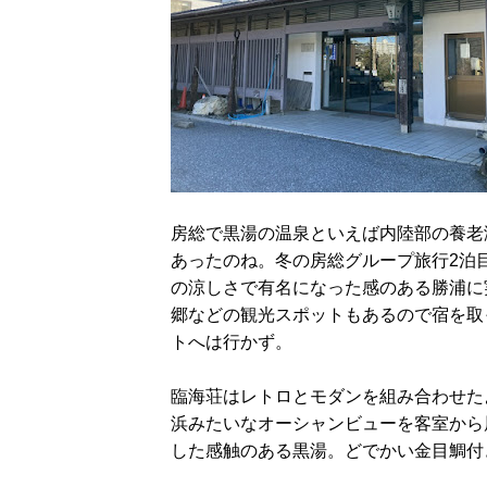
房総で黒湯の温泉といえば内陸部の養老
あったのね。冬の房総グループ旅行2泊
の涼しさで有名になった感のある勝浦に
郷などの観光スポットもあるので宿を取
トへは行かず。
臨海荘はレトロとモダンを組み合わせた
浜みたいなオーシャンビューを客室から
した感触のある黒湯。どでかい金目鯛付