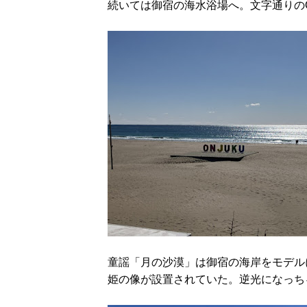
続いては御宿の海水浴場へ。文字通りのO
童謡「月の沙漠」は御宿の海岸をモデル
姫の像が設置されていた。逆光になっち