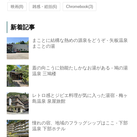
映画
(8)
雑感・総括
(6)
Chromebook
(3)
新着記事
まことに結構な熱めの源泉をどうぞ - 矢板温泉
まことの湯
蓋の向こうに効能たしかなお湯がある - 鳩の湯
温泉 三鳩楼
レトロ感とジビエ料理が気に入った湯宿 - 梅ヶ
島温泉 泉屋旅館
憧れの宿、地域のフラッグシップはここ - 下部
温泉 下部ホテル