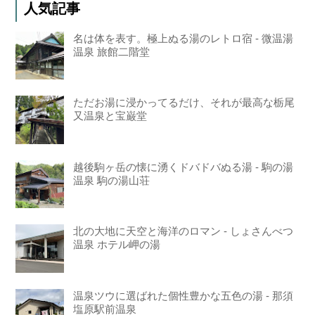
人気記事
名は体を表す。極上ぬる湯のレトロ宿 - 微温湯
温泉 旅館二階堂
ただお湯に浸かってるだけ、それが最高な栃尾
又温泉と宝巌堂
越後駒ヶ岳の懐に湧くドバドバぬる湯 - 駒の湯
温泉 駒の湯山荘
北の大地に天空と海洋のロマン - しょさんべつ
温泉 ホテル岬の湯
温泉ツウに選ばれた個性豊かな五色の湯 - 那須
塩原駅前温泉