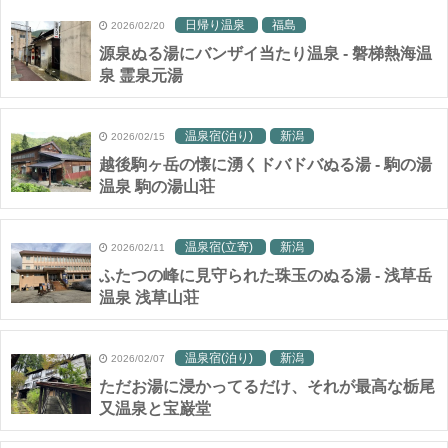
日帰り温泉
福島
2026/02/20
源泉ぬる湯にバンザイ当たり温泉 - 磐梯熱海温
泉 霊泉元湯
温泉宿(泊り)
新潟
2026/02/15
越後駒ヶ岳の懐に湧くドバドバぬる湯 - 駒の湯
温泉 駒の湯山荘
温泉宿(立寄)
新潟
2026/02/11
ふたつの峰に見守られた珠玉のぬる湯 - 浅草岳
温泉 浅草山荘
温泉宿(泊り)
新潟
2026/02/07
ただお湯に浸かってるだけ、それが最高な栃尾
又温泉と宝巌堂