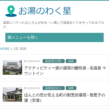
温泉にハマったおじさんがゆる～い感じで温泉めぐりをやってみるブロ
グ。
メニューを開く
HOME
2月 2026
温泉宿(立寄)
福島
2026/02/28
アクティビティー派の湯宿の酸性泉 - 岳温泉 マ
ウントイン
温泉宿(泊り)
福島
2026/02/24
ほんとの空が見える町の割烹的湯宿 - 智恵子の
湯（安達）