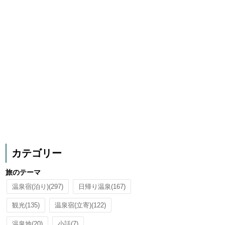
カテゴリー
旅のテーマ
温泉宿(泊り)
(297)
日帰り温泉
(167)
観光
(135)
温泉宿(立寄)
(122)
温泉地
(20)
小話
(7)