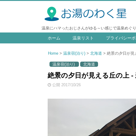
温泉にハマったおじさんがゆる～い感じで温泉めぐ
ホーム
温泉リスト
プライバシーポ
Home
温泉宿(泊り)
北海道
絶景の夕日が見え
温泉宿(泊り)
北海道
絶景の夕日が見える丘の上 -
公開 2017/10/26