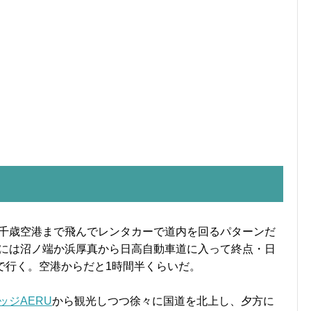
千歳空港まで飛んでレンタカーで道内を回るパターンだ
には沼ノ端か浜厚真から日高自動車道に入って終点・日
で行く。空港からだと1時間半くらいだ。
ッジAERU
から観光しつつ徐々に国道を北上し、夕方に