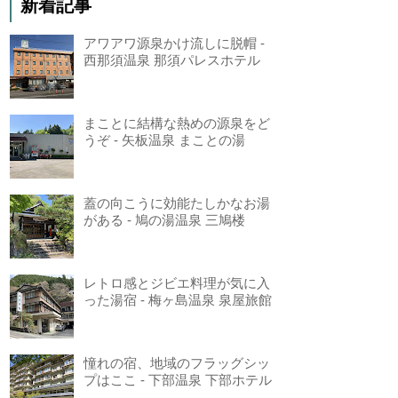
新着記事
アワアワ源泉かけ流しに脱帽 -
西那須温泉 那須パレスホテル
まことに結構な熱めの源泉をど
うぞ - 矢板温泉 まことの湯
蓋の向こうに効能たしかなお湯
がある - 鳩の湯温泉 三鳩楼
レトロ感とジビエ料理が気に入
った湯宿 - 梅ヶ島温泉 泉屋旅館
憧れの宿、地域のフラッグシッ
プはここ - 下部温泉 下部ホテル