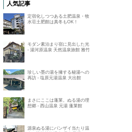
人気記事
定宿化しつつある土肥温泉・牧
水荘土肥館は真冬もOK！
モダン素泊まり宿に見出した光
- 湯河原温泉 天然温泉旅館 雅竹
珍しい墨の湯を擁する秘湯への
再訪 - 塩原元湯温泉 大出館
まさにここは蓬莱。ぬる湯の理
想郷 - 西山温泉 元湯 蓬莱館
源泉ぬる湯にバンザイ当たり温