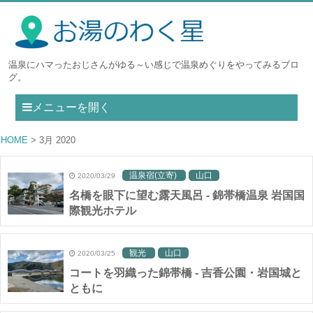
温泉にハマったおじさんがゆる～い感じで温泉めぐりをやってみるブロ
グ。
メニューを開く
HOME
3月 2020
温泉宿(立寄)
山口
2020/03/29
名橋を眼下に望む露天風呂 - 錦帯橋温泉 岩国国
際観光ホテル
観光
山口
2020/03/25
コートを羽織った錦帯橋 - 吉香公園・岩国城と
ともに