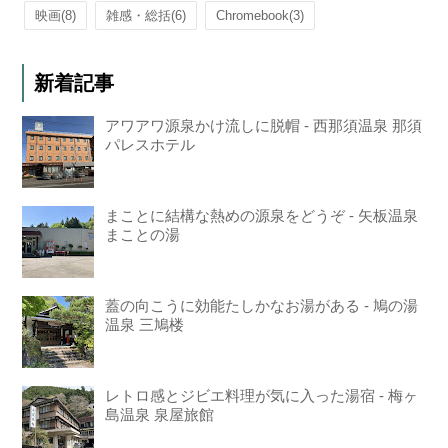
映画
(8)
雑感・総括
(6)
Chromebook
(3)
新着記事
アワアワ源泉かけ流しに脱帽 - 西那須温泉 那須
パレスホテル
まことに結構な熱めの源泉をどうぞ - 矢板温泉
まことの湯
蓋の向こうに効能たしかなお湯がある - 鳩の湯
温泉 三鳩楼
レトロ感とジビエ料理が気に入った湯宿 - 梅ヶ
島温泉 泉屋旅館