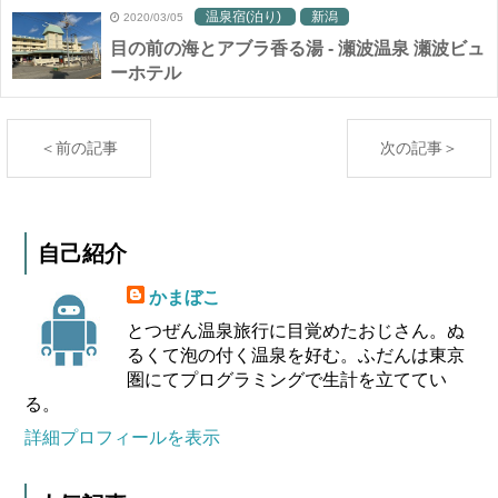
温泉宿(泊り)
新潟
2020/03/05
目の前の海とアブラ香る湯 - 瀬波温泉 瀬波ビュ
ーホテル
＜前の記事
次の記事＞
自己紹介
かまぼこ
とつぜん温泉旅行に目覚めたおじさん。ぬ
るくて泡の付く温泉を好む。ふだんは東京
圏にてプログラミングで生計を立ててい
る。
詳細プロフィールを表示