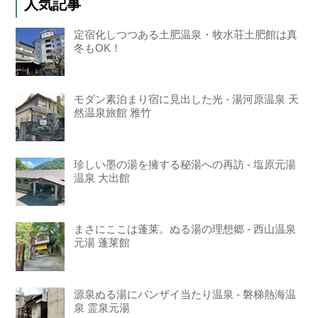
人気記事
定宿化しつつある土肥温泉・牧水荘土肥館は真
冬もOK！
モダン素泊まり宿に見出した光 - 湯河原温泉 天
然温泉旅館 雅竹
珍しい墨の湯を擁する秘湯への再訪 - 塩原元湯
温泉 大出館
まさにここは蓬莱。ぬる湯の理想郷 - 西山温泉
元湯 蓬莱館
源泉ぬる湯にバンザイ当たり温泉 - 磐梯熱海温
泉 霊泉元湯