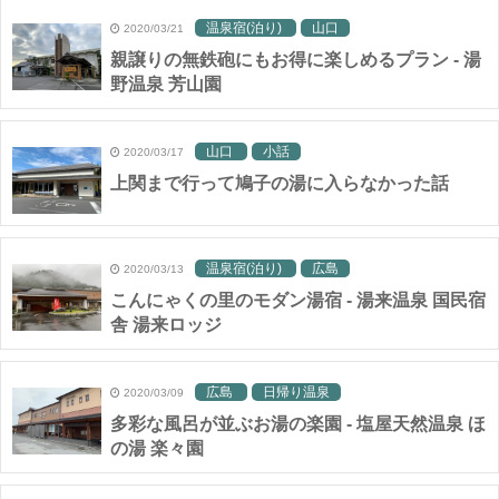
温泉宿(泊り)
山口
2020/03/21
親譲りの無鉄砲にもお得に楽しめるプラン - 湯
野温泉 芳山園
山口
小話
2020/03/17
上関まで行って鳩子の湯に入らなかった話
温泉宿(泊り)
広島
2020/03/13
こんにゃくの里のモダン湯宿 - 湯来温泉 国民宿
舎 湯来ロッジ
広島
日帰り温泉
2020/03/09
多彩な風呂が並ぶお湯の楽園 - 塩屋天然温泉 ほ
の湯 楽々園