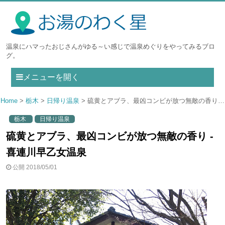
温泉にハマったおじさんがゆる～い感じで温泉めぐりをやってみるブロ
グ。
メニューを開く
Home
栃木
日帰り温泉
硫黄とアブラ、最凶コンビが放つ無敵の香り - 喜連川早乙女温泉
栃木
日帰り温泉
硫黄とアブラ、最凶コンビが放つ無敵の香り -
喜連川早乙女温泉
公開 2018/05/01