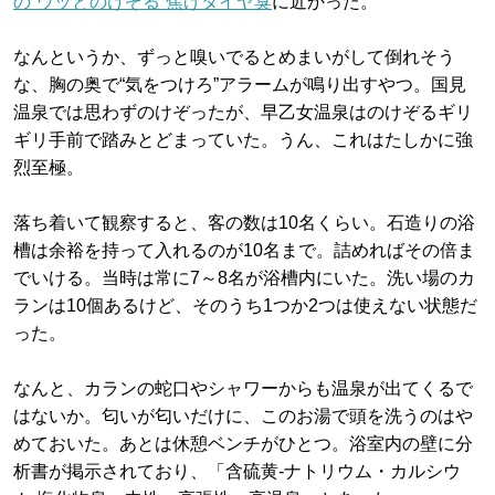
の“ウッとのけぞる”焦げタイヤ臭
に近かった。
なんというか、ずっと嗅いでるとめまいがして倒れそう
な、胸の奥で“気をつけろ”アラームが鳴り出すやつ。国見
温泉では思わずのけぞったが、早乙女温泉はのけぞるギリ
ギリ手前で踏みとどまっていた。うん、これはたしかに強
烈至極。
落ち着いて観察すると、客の数は10名くらい。石造りの浴
槽は余裕を持って入れるのが10名まで。詰めればその倍ま
でいける。当時は常に7～8名が浴槽内にいた。洗い場のカ
ランは10個あるけど、そのうち1つか2つは使えない状態だ
った。
なんと、カランの蛇口やシャワーからも温泉が出てくるで
はないか。匂いが匂いだけに、このお湯で頭を洗うのはや
めておいた。あとは休憩ベンチがひとつ。浴室内の壁に分
析書が掲示されており、「含硫黄-ナトリウム・カルシウ