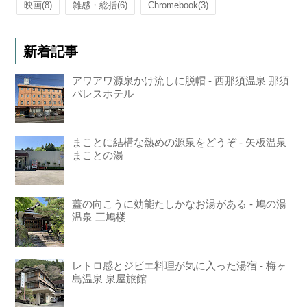
映画
(8)
雑感・総括
(6)
Chromebook
(3)
新着記事
アワアワ源泉かけ流しに脱帽 - 西那須温泉 那須
パレスホテル
まことに結構な熱めの源泉をどうぞ - 矢板温泉
まことの湯
蓋の向こうに効能たしかなお湯がある - 鳩の湯
温泉 三鳩楼
レトロ感とジビエ料理が気に入った湯宿 - 梅ヶ
島温泉 泉屋旅館