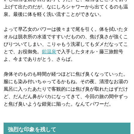
上げて出たのだが、なにしろシャワーから出てくるのも温
泉。最後に体を軽く洗い流すことができない。
よって早乙女のパワーは後々まで尾を引く。体を拭いたタ
オルは脱衣所の水道ですすいだものの、焦げ臭さが強くこ
びりついてしまい、こりゃもう洗濯してもダメだなってこ
とで、お役御免。
鉛温泉
で入手したタオル・藤三旅館号
よ、今までありがとう、さらば。
身体そのものも時間が経つほどに焦げ臭くなっていった。
服にも染み付いちゃってるかもね。その夜、清澄なお湯の
風呂に入ったあたりで客観的には焦げ臭が取れたはずだけ
ど、だんだん鼻がバカになってきて、今回の旅の間中ずっ
と焦げ臭いような錯覚に陥った。なんてパワーだ。
強烈な印象を残して