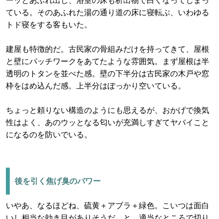
ーッとあふれ出し、浴室の床も析出物で白くなってしまっ
ている。そのあふれた湯の通り道の床に寝転ぶ、いわゆる
トド寝をする客もいた。
建屋も特徴的だ。古民家の骨組みだけを持ってきて、屋根
と壁にパッチワークをあてたような雰囲気。まず屋根は半
透明のトタンを並べた感。壁の下半分は古民家の木戸や窓
枠をはめ込んだ感。上半分はぽっかり空いている。
ちょっと頼りない構造のようにも思えるが、おかげで換気
性はよく、あのウッとなる匂いが充満しすぎてヤバイこと
になるのを防いでいる。
後を引く焦げ臭のパワー
いやあ、なるほどね、硫黄＋アブラ＋緑色。こいつは面白
いし相当な効き目がありそうだ。と、適当なところで切り