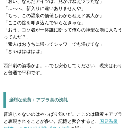
「おい、なんだアイツは、見かけねえツラだな」
「…へへ、新入りに違いありませんや」
「ちっ、この温泉の価値もわからねぇド素人か」
「ここの掟を叩き込んでやらなきゃな」
「おう、ヨソ者が一体誰に断って俺らの神聖な湯に入ろう
ってんだ？」
「素人はおうちに帰ってシャワーでも浴びてな」
「ぎゃははははは」
西部劇の酒場かよ。…でも安心してください、現実はわり
と普通で平和です。
強烈な硫黄＋アブラ臭の洗礼
普通じゃないのはやっぱり匂いだ。ここのは硫黄＋アブラ
と表現されることが多い。記憶と照合すると、
国見温泉