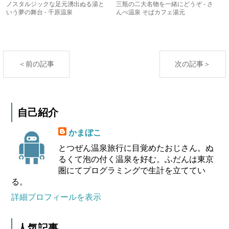
ノスタルジックな足元湧出ぬる湯と
三瓶の二大名物を一緒にどうぞ - さ
いう夢の舞台 - 千原温泉
んべ温泉 そばカフェ湯元
＜前の記事
次の記事＞
自己紹介
かまぼこ
とつぜん温泉旅行に目覚めたおじさん。ぬ
るくて泡の付く温泉を好む。ふだんは東京
圏にてプログラミングで生計を立ててい
る。
詳細プロフィールを表示
人気記事