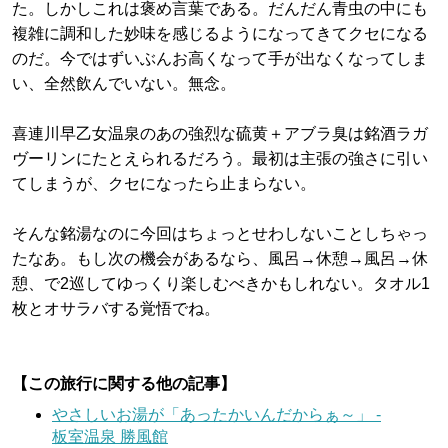
た。しかしこれは褒め言葉である。だんだん青虫の中にも
複雑に調和した妙味を感じるようになってきてクセになる
のだ。今ではずいぶんお高くなって手が出なくなってしま
い、全然飲んでいない。無念。
喜連川早乙女温泉のあの強烈な硫黄＋アブラ臭は銘酒ラガ
ヴーリンにたとえられるだろう。最初は主張の強さに引い
てしまうが、クセになったら止まらない。
そんな銘湯なのに今回はちょっとせわしないことしちゃっ
たなあ。もし次の機会があるなら、風呂→休憩→風呂→休
憩、で2巡してゆっくり楽しむべきかもしれない。タオル1
枚とオサラバする覚悟でね。
【この旅行に関する他の記事】
やさしいお湯が「あったかいんだからぁ～」 -
板室温泉 勝風館