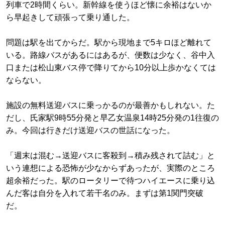
列車で2時間くらい。新幹線を使うほど懐に余裕はないか
ら早起きして頑張って乗り通した。
問題は駅を出てからだ。駅から現地まで5キロほど離れて
いる。路線バスがあるにはあるが、便数は少なく、谷中入
口または松山東バス停で降りてから10分以上歩かなくては
ならない。
施設の無料送迎バスに乗っかるのが最善かもしれない。た
だし、氏家駅9時55分発と早乙女温泉14時25分発の1往復の
み。今回は行きだけ送迎バスの世話になった。
「週末は混む→送迎バスに客殺到→積み残されて詰む」と
いう連想による恐怖が少なからずあったが、実際のところ
超余裕だった。駅のロータリーで待つハイエースに乗り込
んだ客は自分を入れて若干名のみ。まずは第1関門突破
だ。