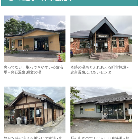
尖ってない、取っつきやすい公衆浴
奇跡の温泉とふれあえる町営施設 -
場 - 尖石温泉 縄文の湯
豊富温泉ふれあいセンター
静かな時が流れる川沿いの古湯 - 出
琴引山麓のすんばらしい爽快湯 - 頓