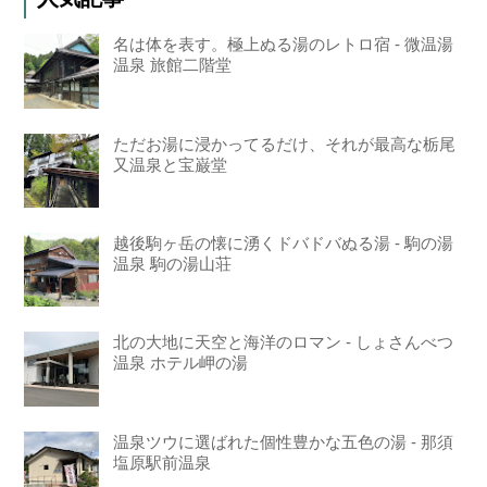
名は体を表す。極上ぬる湯のレトロ宿 - 微温湯
温泉 旅館二階堂
ただお湯に浸かってるだけ、それが最高な栃尾
又温泉と宝巌堂
越後駒ヶ岳の懐に湧くドバドバぬる湯 - 駒の湯
温泉 駒の湯山荘
北の大地に天空と海洋のロマン - しょさんべつ
温泉 ホテル岬の湯
温泉ツウに選ばれた個性豊かな五色の湯 - 那須
塩原駅前温泉