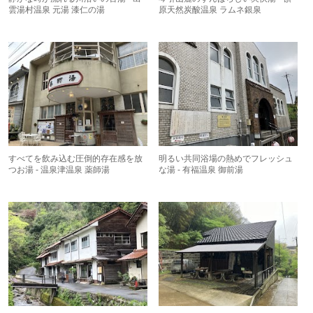
雲湯村温泉 元湯 漆仁の湯
原天然炭酸温泉 ラムネ銀泉
すべてを飲み込む圧倒的存在感を放
明るい共同浴場の熱めでフレッシュ
つお湯 - 温泉津温泉 薬師湯
な湯 - 有福温泉 御前湯