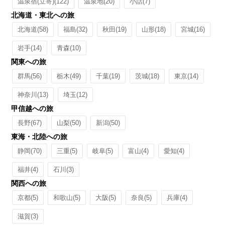
温泉宿(立寄)
(122)
温泉地
(20)
小話
(7)
北海道・東北への旅
北海道
(58)
福島
(32)
秋田
(19)
山形
(18)
宮城
(16)
岩手
(14)
青森
(10)
関東への旅
群馬
(56)
栃木
(49)
千葉
(19)
茨城
(18)
東京
(14)
神奈川
(13)
埼玉
(12)
甲信越への旅
長野
(67)
山梨
(50)
新潟
(50)
東海・北陸への旅
静岡
(70)
三重
(5)
岐阜
(5)
富山
(4)
愛知
(4)
福井
(4)
石川
(3)
関西への旅
京都
(5)
和歌山
(5)
大阪
(5)
奈良
(5)
兵庫
(4)
滋賀
(3)