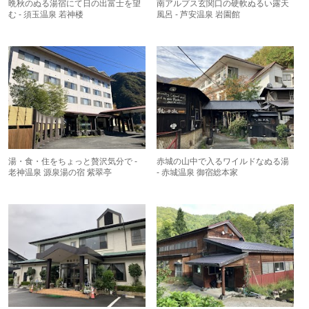
晩秋のぬる湯宿にて日の出富士を望
南アルプス玄関口の硬軟ぬるい露天
む - 須玉温泉 若神楼
風呂 - 芦安温泉 岩園館
湯・食・住をちょっと贅沢気分で -
赤城の山中で入るワイルドなぬる湯
老神温泉 源泉湯の宿 紫翠亭
- 赤城温泉 御宿総本家