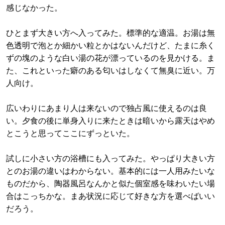
感じなかった。
ひとまず大きい方へ入ってみた。標準的な適温。お湯は無
色透明で泡とか細かい粒とかはないんだけど、たまに糸く
ずの塊のような白い湯の花が漂っているのを見かける。ま
た、これといった癖のある匂いはしなくて無臭に近い。万
人向け。
広いわりにあまり人は来ないので独占風に使えるのは良
い。夕食の後に単身入りに来たときは暗いから露天はやめ
とこうと思ってここにずっといた。
試しに小さい方の浴槽にも入ってみた。やっぱり大きい方
とのお湯の違いはわからない。基本的には一人用みたいな
ものだから、陶器風呂なんかと似た個室感を味わいたい場
合はこっちかな。まあ状況に応じて好きな方を選べばいい
だろう。