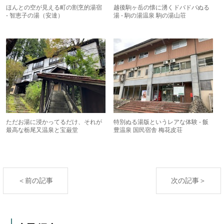
ほんとの空が見える町の割烹的湯宿
越後駒ヶ岳の懐に湧くドバドバぬる
- 智恵子の湯（安達）
湯 - 駒の湯温泉 駒の湯山荘
ただお湯に浸かってるだけ、それが
特別ぬる湯版というレアな体験 - 飯
最高な栃尾又温泉と宝巌堂
豊温泉 国民宿舎 梅花皮荘
＜前の記事
次の記事＞