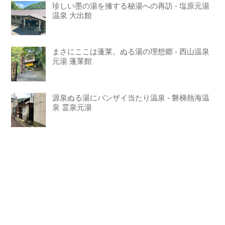
珍しい墨の湯を擁する秘湯への再訪 - 塩原元湯
温泉 大出館
まさにここは蓬莱。ぬる湯の理想郷 - 西山温泉
元湯 蓬莱館
源泉ぬる湯にバンザイ当たり温泉 - 磐梯熱海温
泉 霊泉元湯