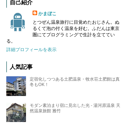
自己紹介
かまぼこ
とつぜん温泉旅行に目覚めたおじさん。ぬ
るくて泡の付く温泉を好む。ふだんは東京
圏にてプログラミングで生計を立ててい
る。
詳細プロフィールを表示
人気記事
定宿化しつつある土肥温泉・牧水荘土肥館は真
冬もOK！
モダン素泊まり宿に見出した光 - 湯河原温泉 天
然温泉旅館 雅竹