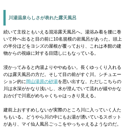
川湯温泉らしさが表れた露天風呂
続いて主役ともいえる混浴露天風呂へ。湯浴み着を腰に巻
いて外へ出ると目の前に10名規模の岩風呂があった。頭上
の半分ほどをヨシズの屋根が覆っており、これは本館の建
物からの視線に対する目隠しにもなっている。
浸かってみると内湯よりややぬるい。長くゆっくり入れる
のは露天風呂の方だ。そして目の前がすぐ川。シチュエー
ション的に
岡山湯原の砂湯
を思い出すな。ただしこちらの
川は水深がかなり浅いし、水が澄んでいて流れが緩やかな
おかげで川底がめちゃくちゃはっきり見える。
建前上おすすめしないが実際のところ川に入っていく人た
ちもいる。どうやら川の中にもお湯が湧いているスポット
があり、マイ仙人風呂ごっこをやっちゃえるようなのだ。