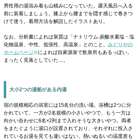
男性用の湯浴み着も山積みになっていた。露天風呂へ入る
前に装着しましょう。膝上から腰までを隠す感じで巻きつ
けて使う。着用方法を解説したイラストあり。
なお、分析書によれば泉質は「ナトリウム-炭酸水素塩・塩
化物温泉、中性、低張性、高温泉」とのこと。
みどりやの
ホームページ
によれば自家源泉で飲泉所もあるっぽい。
まったく見落としていた…。
大小2つの湯船がある内湯
宿の規模相応の浴室には15名分の洗い場。浴槽は2つに分
かれていて、一方が2名規模の小さいやつで、もう一方は
向かい合わせに6名×2列まで入れそうな大きいやつ。両者
をまたぐように湯口が設置されており、それぞれに投入さ
れているお湯を見ても違いはない。熱いぬるいの温度差も