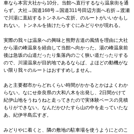
車なら本宮大社から10分。当館へ直行するなら温泉街を通
らず、大社→国道168号→国道311号田辺方面へ右折→渡瀬
で川湯に直結するトンネルへ左折、のルートがいいかもし
れない。トンネルを抜けたらすぐにみどりやが現れる。
実際の我々は温泉への興味と熊野古道の風情を理由に大社
から湯の峰温泉を経由して当館へ向かった。湯の峰温泉前
後は急坂の山道だったり集落内のごく狭い道だったりする
ので、川湯温泉が目的地であるならば、よほどの動機がな
い限り我々のルートはおすすめしません。
あと主要都市からどれくらい時間がかかるとかはよくわか
らない。なにせ奈良県の大和八木を出発し、2日間かけて
紀伊山地をうねうねと走ってきたので実体験ベースの見積
もりができない。なんだかひたすら山の中を走っていたな
あ。紀伊半島広すぎ。
みどりやに着くと、隣の敷地の駐車場を使うようにとのこ