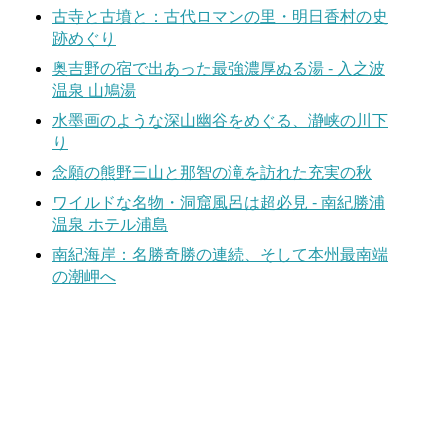
古寺と古墳と：古代ロマンの里・明日香村の史
跡めぐり
奥吉野の宿で出あった最強濃厚ぬる湯 - 入之波
温泉 山鳩湯
水墨画のような深山幽谷をめぐる、瀞峡の川下
り
念願の熊野三山と那智の滝を訪れた充実の秋
ワイルドな名物・洞窟風呂は超必見 - 南紀勝浦
温泉 ホテル浦島
南紀海岸：名勝奇勝の連続、そして本州最南端
の潮岬へ