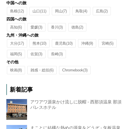
中国への旅
島根
(12)
山口
(11)
岡山
(7)
鳥取
(4)
広島
(2)
四国への旅
高知
(6)
愛媛
(3)
香川
(3)
徳島
(2)
九州・沖縄への旅
大分
(17)
熊本
(10)
鹿児島
(10)
沖縄
(9)
宮崎
(5)
福岡
(5)
佐賀
(3)
長崎
(3)
その他
映画
(8)
雑感・総括
(6)
Chromebook
(3)
新着記事
アワアワ源泉かけ流しに脱帽 - 西那須温泉 那須
パレスホテル
まことに結構な熱めの源泉をどうぞ - 矢板温泉