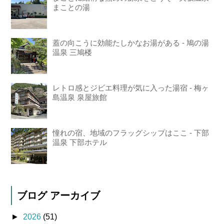
まことの湯
蓋の向こうに効能たしかなお湯がある - 鳩の湯
温泉 三鳩楼
レトロ感とジビエ料理が気に入った湯宿 - 梅ヶ
島温泉 泉屋旅館
憧れの宿、地域のフラッグシップはここ - 下部
温泉 下部ホテル
ブログ アーカイブ
►
2026
(51)