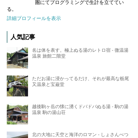
圏にてプログラミングで生計を立ててい
る。
詳細プロフィールを表示
人気記事
名は体を表す。極上ぬる湯のレトロ宿 - 微温湯
温泉 旅館二階堂
ただお湯に浸かってるだけ、それが最高な栃尾
又温泉と宝巌堂
越後駒ヶ岳の懐に湧くドバドバぬる湯 - 駒の湯
温泉 駒の湯山荘
北の大地に天空と海洋のロマン - しょさんべつ