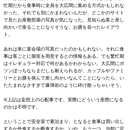
忙期だから食事時に全員を大広間に集める方式かもしれな
かった。それでも別にかまわないんだが、どこかのサイト
で見たお座敷部屋の写真が気になった。見知らぬ客と差し
向かいで座ることになりそうな、お膳を並べたレイアウ
ト。
あれは単に宴会場の写真だったのかもしれない。それに食
事は客ごとに個室を用意するとの情報もある。でも繁忙期
はイレギュラー対応で何があるかわからない。大広間にポ
ツンぼっちならまだしも耐えられるが、カップルやファミ
リーとお膳を挟んで差し向かいなんてことになったら、い
たたまれなさすぎて爆弾岩のように砕け散っちゃいそう。
※上記は妄想上の心配事です。実際にどういう形態になる
のかは不明です。
ということで安全策で素泊まり。となると食事は買い出し
するか外食するか断食するか。いや、もう一つ、当館に定