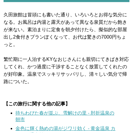
久田旅館は冒頭にも書いた通り、いろいろとお得な気分に
なる。お風呂は内湯と露天があって異なる泉質だから飽き
が来ない。素泊まりに定食を朝夕付けたら、擬似的な部屋
出し2食付きプランぽくなって、お代は驚きの7000円ちょ
っと。
繁忙期に一人泊するKYなおじさんにも親切にてきぱき対応
してくれ、かつ過度に干渉することなく放置してくれたの
が好印象。温泉でスッキリサッパリし、清々しい気分で帰
路についた。
【この旅行に関する他の記事】
待ちわびた春が並ぶ、雪解けの里 - 肘折温泉の
朝市
金色に輝く熱めの湯がジワリ効く - 黄金温泉 カ