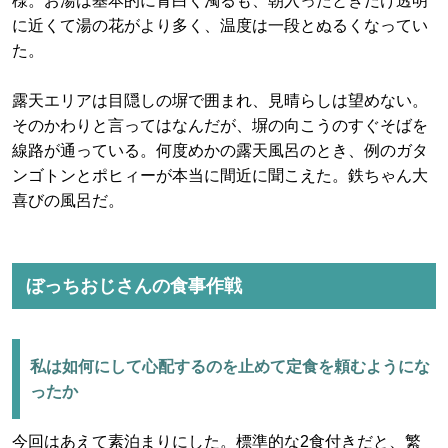
様。お湯は基本的に青白く濁るも、朝入ったときだけ透明
に近くて湯の花がより多く、温度は一段とぬるくなってい
た。
露天エリアは目隠しの塀で囲まれ、見晴らしは望めない。
そのかわりと言ってはなんだが、塀の向こうのすぐそばを
線路が通っている。何度めかの露天風呂のとき、例のガタ
ンゴトンとポヒィーが本当に間近に聞こえた。鉄ちゃん大
喜びの風呂だ。
ぼっちおじさんの食事作戦
私は如何にして心配するのを止めて定食を頼むようにな
ったか
今回はあえて素泊まりにした。標準的な2食付きだと、繁