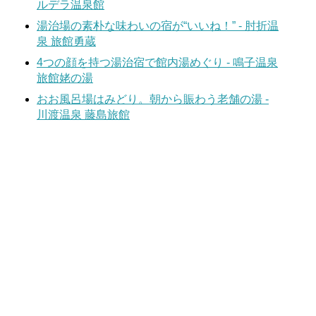
ルデラ温泉館
湯治場の素朴な味わいの宿が“いいね！” - 肘折温
泉 旅館勇蔵
4つの顔を持つ湯治宿で館内湯めぐり - 鳴子温泉
旅館姥の湯
おお風呂場はみどり。朝から賑わう老舗の湯 -
川渡温泉 藤島旅館