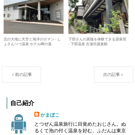
北の大地に天空と海洋のロマン - し
下部さんの真髄を体験できる源泉宿
ょさんべつ温泉 ホテル岬の湯
- 下部温泉 古湯坊源泉館
＜前の記事
次の記事＞
自己紹介
かまぼこ
とつぜん温泉旅行に目覚めたおじさん。ぬ
るくて泡の付く温泉を好む。ふだんは東京