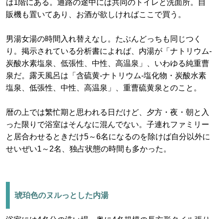
は1階にある。通路の途中には共同のトイレと洗面所。自
販機も置いてあり、お酒が欲しければここで買う。
男湯女湯の時間入れ替えなし。たぶんどっちも同じつく
り。掲示されている分析書によれば、内湯が「ナトリウム-
炭酸水素塩泉、低張性、中性、高温泉」、いわゆる純重曹
泉だ。露天風呂は「含硫黄-ナトリウム-塩化物・炭酸水素
塩泉、低張性、中性、高温泉」、重曹硫黄泉とのこと。
暦の上では繁忙期と思われる日だけど、夕方・夜・朝と入
った限りで浴室はそんなに混んでない。子連れファミリー
と居合わせるときだけ5～6名になるのを除けば自分以外に
せいぜい1～2名、独占状態の時間も多かった。
琥珀色のヌルっとした内湯