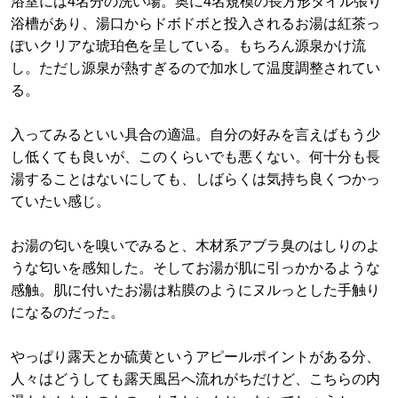
浴室には4名分の洗い場。奥に4名規模の長方形タイル張り
浴槽があり、湯口からドボドボと投入されるお湯は紅茶っ
ぽいクリアな琥珀色を呈している。もちろん源泉かけ流
し。ただし源泉が熱すぎるので加水して温度調整されてい
る。
入ってみるといい具合の適温。自分の好みを言えばもう少
し低くても良いが、このくらいでも悪くない。何十分も長
湯することはないにしても、しばらくは気持ち良くつかっ
ていたい感じ。
お湯の匂いを嗅いでみると、木材系アブラ臭のはしりのよ
うな匂いを感知した。そしてお湯が肌に引っかかるような
感触。肌に付いたお湯は粘膜のようにヌルっとした手触り
になるのだった。
やっぱり露天とか硫黄というアピールポイントがある分、
人々はどうしても露天風呂へ流れがちだけど、こちらの内