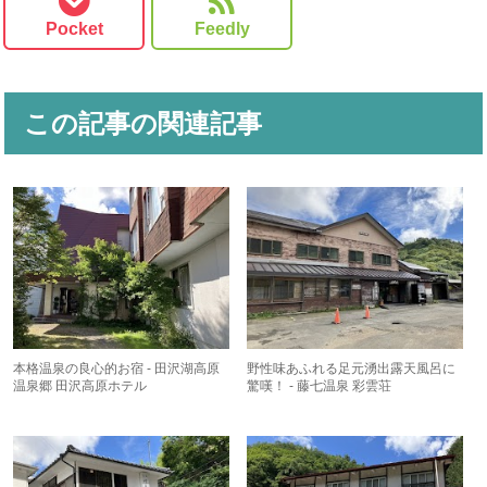
Pocket
Feedly
この記事の関連記事
本格温泉の良心的お宿 - 田沢湖高原
野性味あふれる足元湧出露天風呂に
温泉郷 田沢高原ホテル
驚嘆！ - 藤七温泉 彩雲荘