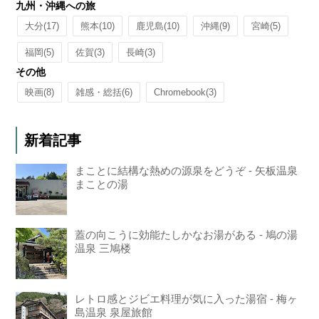
九州・沖縄への旅
大分
(17)
熊本
(10)
鹿児島
(10)
沖縄
(9)
宮崎
(5)
福岡
(5)
佐賀
(3)
長崎
(3)
その他
映画
(8)
雑感・総括
(6)
Chromebook
(3)
新着記事
まことに結構な熱めの源泉をどうぞ - 矢板温泉
まことの湯
蓋の向こうに効能たしかなお湯がある - 鳩の湯
温泉 三鳩楼
レトロ感とジビエ料理が気に入った湯宿 - 梅ヶ
島温泉 泉屋旅館