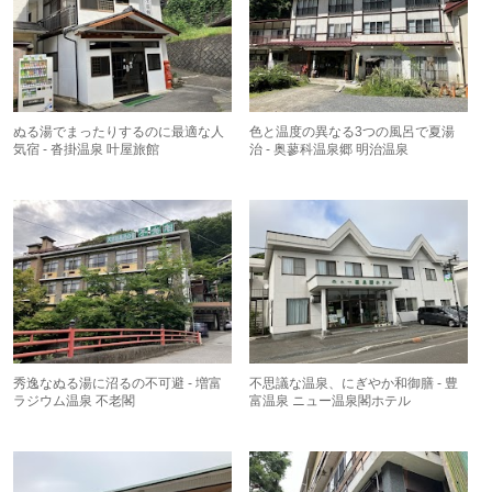
ぬる湯でまったりするのに最適な人
色と温度の異なる3つの風呂で夏湯
気宿 - 沓掛温泉 叶屋旅館
治 - 奥蓼科温泉郷 明治温泉
秀逸なぬる湯に沼るの不可避 - 増富
不思議な温泉、にぎやか和御膳 - 豊
ラジウム温泉 不老閣
富温泉 ニュー温泉閣ホテル