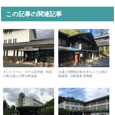
この記事の関連記事
セントラーレ・ホテル京丹後 - 伝説
お湯と雰囲気が良すぎちゃう人気の
の美を偲ぶ小野小町温泉
秘湯宿 - 法師温泉 長寿館