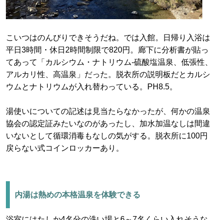
こいつはのんびりできそうだね。では入館。日帰り入浴は
平日3時間・休日2時間制限で820円。廊下に分析書が貼っ
てあって「カルシウム・ナトリウム-硫酸塩温泉、低張性、
アルカリ性、高温泉」だった。脱衣所の説明板だとカルシ
ウムとナトリウムが入れ替わっている。PH8.5。
湯使いについての記述は見当たらなかったが、何かの温泉
協会の認定証みたいなのがあったし、加水加温なしは間違
いないとして循環消毒もなしの気がする。脱衣所に100円
戻らない式コインロッカーあり。
内湯は熱めの本格温泉を体験できる
浴室にはたしか4名分の洗い場と6～7名くらい入れそうな