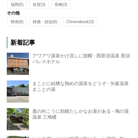
福岡
(5)
佐賀
(3)
長崎
(3)
その他
映画
(8)
雑感・総括
(6)
Chromebook
(3)
新着記事
アワアワ源泉かけ流しに脱帽 - 西那須温泉 那須
パレスホテル
まことに結構な熱めの源泉をどうぞ - 矢板温泉
まことの湯
蓋の向こうに効能たしかなお湯がある - 鳩の湯
温泉 三鳩楼