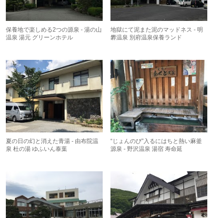
保養地で楽しめる2つの源泉 - 湯の山
地獄にて泥また泥のマッドネス - 明
温泉 湯元 グリーンホテル
礬温泉 別府温泉保養ランド
夏の日の幻と消えた青湯 - 由布院温
“じょんのび”入るにはちと熱い麻釜
泉 杜の湯 ゆふいん泰葉
源泉 - 野沢温泉 湯宿 寿命延