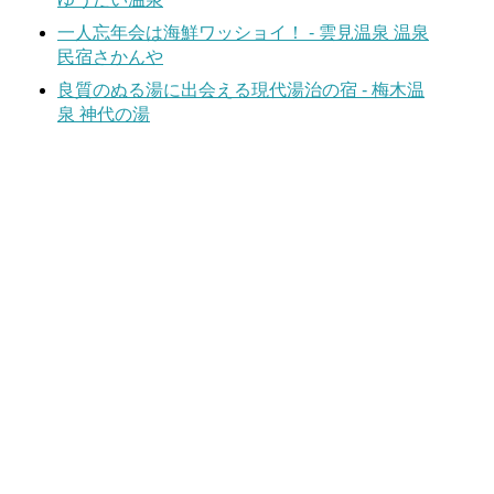
一人忘年会は海鮮ワッショイ！ - 雲見温泉 温泉
民宿さかんや
良質のぬる湯に出会える現代湯治の宿 - 梅木温
泉 神代の湯