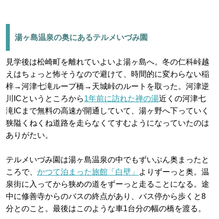
湯ヶ島温泉の奥にあるテルメいづみ園
見学後は松崎町を離れていよいよ湯ヶ島へ。冬の仁科峠越
えはちょっと怖そうなので避けて、時間的に変わらない稲
梓→河津七滝ループ橋→天城峠のルートを取った。河津逆
川ICというところから
1年前に訪れた禅の湯
近くの河津七
滝ICまで無料の高速が開通していて、湯ヶ野へ下っていく
狭隘くねくね道路を走らなくてすむようになっていたのは
ありがたい。
テルメいづみ園は湯ヶ島温泉の中でもずいぶん奥まったと
ころで、
かつて泊まった旅館「白壁」
よりずーっと奥。温
泉街に入ってから狭めの道をずーっと走ることになる。途
中に修善寺からのバスの終点があり、バス停から歩くと8
分とのこと。最後はこのような車1台分の幅の橋を渡る。