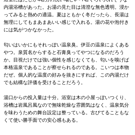
内湯浴槽があった。お湯の見た目は清澄な無色透明。浸か
ってみると熱めの適温。夏はともかく冬だったら、長湯は
無理にしてもまあまあいい感じで入れる。湯の花や泡付き
には気がつかなかった。
匂いはいかにもそれっぽい温泉臭。伊豆の温泉によくある
やつ。泉質名からすると石膏臭ってやつになるのだろう
か。目視だけでは強い個性を感じなくても、匂いを嗅げば
本格温泉であることが察せられるのである。こいつは本物
だぜ。個人的な温度の好みを抜きにすれば、この内湯だけ
でも結構な評価を受けることだろう。
湯口からの投入量は十分。浴室は木の小屋っぽいつくり、
浴槽は岩風呂風なので無味乾燥な雰囲気はなく、温泉気分
を味わうための舞台設定は整っている。古びてることもな
くて使い勝手面での安心感もある。