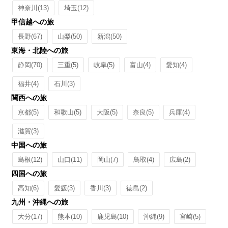
神奈川
(13)
埼玉
(12)
甲信越への旅
長野
(67)
山梨
(50)
新潟
(50)
東海・北陸への旅
静岡
(70)
三重
(5)
岐阜
(5)
富山
(4)
愛知
(4)
福井
(4)
石川
(3)
関西への旅
京都
(5)
和歌山
(5)
大阪
(5)
奈良
(5)
兵庫
(4)
滋賀
(3)
中国への旅
島根
(12)
山口
(11)
岡山
(7)
鳥取
(4)
広島
(2)
四国への旅
高知
(6)
愛媛
(3)
香川
(3)
徳島
(2)
九州・沖縄への旅
大分
(17)
熊本
(10)
鹿児島
(10)
沖縄
(9)
宮崎
(5)