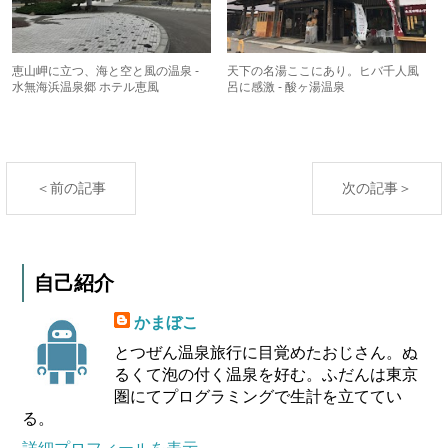
恵山岬に立つ、海と空と風の温泉 -
天下の名湯ここにあり。ヒバ千人風
水無海浜温泉郷 ホテル恵風
呂に感激 - 酸ヶ湯温泉
＜前の記事
次の記事＞
自己紹介
かまぼこ
とつぜん温泉旅行に目覚めたおじさん。ぬ
るくて泡の付く温泉を好む。ふだんは東京
圏にてプログラミングで生計を立ててい
る。