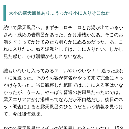
大小の露天風呂あり…うっかり小に入りそこねた
続いて露天風呂へ。まずチョロチョロとお湯が出ている小
さめ・浅めの岩風呂があった。かけ湯槽かなあ。そこのお
湯をすくってかけてみたら明らかにぬるめだった。あ、こ
れに入りたい。ぬる湯派としてはここに入りたい。しかし
見た感じ、かけ湯槽かもしれないなあ。
誰もいないし入ってみる？…いやいやいや！！ 迷ったあげ
くに見送った。そのうち客が何名かやって来て完全にきっ
かけを失った。当日観察した範囲ではここに入る客はいな
かったが、うーん、やっぱり普通のお風呂だったのでは。
露天エリアにかけ湯槽ってなんだか不自然だし。後日のネ
ット調査によると露天風呂のひとつだという情報を見つけ
て、今は後悔気味。
なので露天風呂はメインの岩風呂しか入っていない。15名