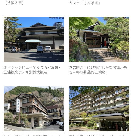
（常陸太田）
カフェ「さんぽ道」
オーシャンビューでくつろぐ温泉 -
蓋の向こうに効能たしかなお湯があ
五浦観光ホテル別館大観荘
る - 鳩の湯温泉 三鳩楼