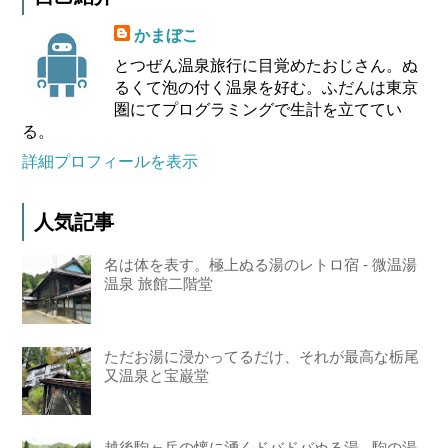
かまぼこ
とつぜん温泉旅行に目覚めたおじさん。ぬ
るくて泡の付く温泉を好む。ふだんは東京
圏にてプログラミングで生計を立ててい
る。
詳細プロフィールを表示
人気記事
名は体を表す。極上ぬる湯のレトロ宿 - 微温湯
温泉 旅館二階堂
ただお湯に浸かってるだけ、それが最高な栃尾
又温泉と宝巌堂
越後駒ヶ岳の懐に湧くドバドバぬる湯 - 駒の湯