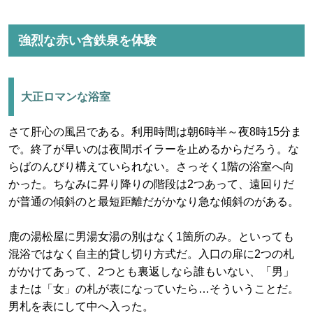
強烈な赤い含鉄泉を体験
大正ロマンな浴室
さて肝心の風呂である。利用時間は朝6時半～夜8時15分ま
で。終了が早いのは夜間ボイラーを止めるからだろう。な
らばのんびり構えていられない。さっそく1階の浴室へ向
かった。ちなみに昇り降りの階段は2つあって、遠回りだ
が普通の傾斜のと最短距離だがかなり急な傾斜のがある。
鹿の湯松屋に男湯女湯の別はなく1箇所のみ。といっても
混浴ではなく自主的貸し切り方式だ。入口の扉に2つの札
がかけてあって、2つとも裏返しなら誰もいない、「男」
または「女」の札が表になっていたら…そういうことだ。
男札を表にして中へ入った。