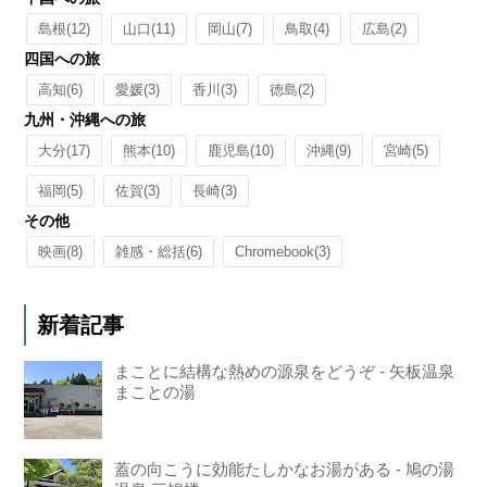
島根
(12)
山口
(11)
岡山
(7)
鳥取
(4)
広島
(2)
四国への旅
高知
(6)
愛媛
(3)
香川
(3)
徳島
(2)
九州・沖縄への旅
大分
(17)
熊本
(10)
鹿児島
(10)
沖縄
(9)
宮崎
(5)
福岡
(5)
佐賀
(3)
長崎
(3)
その他
映画
(8)
雑感・総括
(6)
Chromebook
(3)
新着記事
まことに結構な熱めの源泉をどうぞ - 矢板温泉
まことの湯
蓋の向こうに効能たしかなお湯がある - 鳩の湯