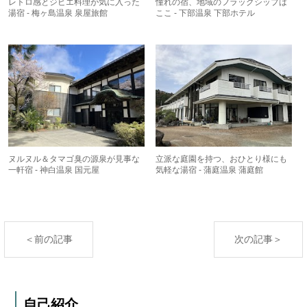
レトロ感とジビエ料理が気に入った
憧れの宿、地域のフラッグシップは
湯宿 - 梅ヶ島温泉 泉屋旅館
ここ - 下部温泉 下部ホテル
ヌルヌル＆タマゴ臭の源泉が見事な
立派な庭園を持つ、おひとり様にも
一軒宿 - 神白温泉 国元屋
気軽な湯宿 - 蒲庭温泉 蒲庭館
＜前の記事
次の記事＞
自己紹介