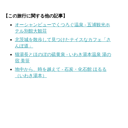
【この旅行に関する他の記事】
オーシャンビューでくつろぐ温泉 - 五浦観光ホ
テル別館大観荘
北茨城を散歩して見つけたナイスなカフェ「さ
んぽ道」
猫湯長とほのぼの硫黄泉 - いわき湯本温泉 湯の
宿 美笹
地中から、時を越えて - 石炭・化石館 ほるる
（いわき湯本）