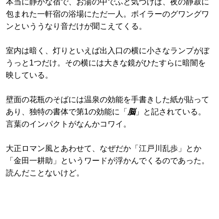
本当に静かな宿で、お湯の中でふと気づけば、夜の静寂に
包まれた一軒宿の浴場にただ一人。ボイラーのグワングワ
ンといううなり音だけが聞こえてくる。
室内は暗く、灯りといえば出入口の横に小さなランプがぼ
うっと1つだけ。その横には大きな鏡がひたすらに暗闇を
映している。
壁面の花瓶のそばには温泉の効能を手書きした紙が貼って
あり、独特の書体で第1の効能に「
脳
」と記されている。
言葉のインパクトがなんかコワイ。
大正ロマン風とあわせて、なぜだか「江戸川乱歩」とか
「金田一耕助」というワードが浮かんでくるのであった。
読んだことないけど。