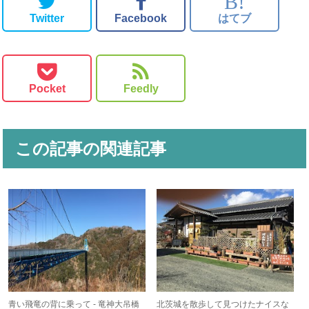
B!
Twitter
Facebook
はてブ
Pocket
Feedly
この記事の関連記事
青い飛竜の背に乗って - 竜神大吊橋
北茨城を散歩して見つけたナイスな