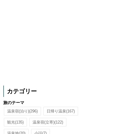
カテゴリー
旅のテーマ
温泉宿(泊り)
(296)
日帰り温泉
(167)
観光
(135)
温泉宿(立寄)
(122)
温泉地
(20)
小話
(7)