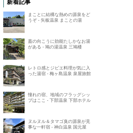
新着記事
まことに結構な熱めの源泉をど
うぞ - 矢板温泉 まことの湯
蓋の向こうに効能たしかなお湯
がある - 鳩の湯温泉 三鳩楼
レトロ感とジビエ料理が気に入
った湯宿 - 梅ヶ島温泉 泉屋旅館
憧れの宿、地域のフラッグシッ
プはここ - 下部温泉 下部ホテル
ヌルヌル＆タマゴ臭の源泉が見
事な一軒宿 - 神白温泉 国元屋