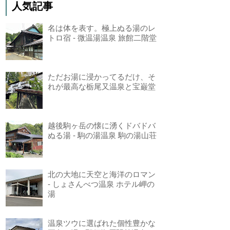
人気記事
名は体を表す。極上ぬる湯のレ
トロ宿 - 微温湯温泉 旅館二階堂
ただお湯に浸かってるだけ、そ
れが最高な栃尾又温泉と宝巌堂
越後駒ヶ岳の懐に湧くドバドバ
ぬる湯 - 駒の湯温泉 駒の湯山荘
北の大地に天空と海洋のロマン
- しょさんべつ温泉 ホテル岬の
湯
温泉ツウに選ばれた個性豊かな