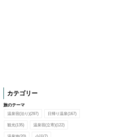
カテゴリー
旅のテーマ
温泉宿(泊り)
(297)
日帰り温泉
(167)
観光
(135)
温泉宿(立寄)
(122)
温泉地
(20)
小話
(7)