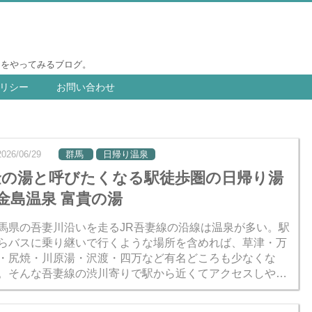
りをやってみるブログ。
リシー
お問い合わせ
2026/06/29
群馬
日帰り温泉
金の湯と呼びたくなる駅徒歩圏の日帰り湯
 金島温泉 富貴の湯
馬県の吾妻川沿いを走るJR吾妻線の沿線は温泉が多い。駅
らバスに乗り継いで行くような場所を含めれば、草津・万
・尻焼・川原湯・沢渡・四万など有名どころも少なくな
。そんな吾妻線の渋川寄りで駅から近くてアクセスしやす
温泉施設があった。日帰り専門ですけどね。それが金島温
・富貴の...