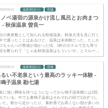
や...
2026/06/16
温泉宿(泊り)
宮城
リノベ湯宿の源泉かけ流し風呂とお肉まつ
 - 秋保温泉 曽良一
台の奥座敷として知られる秋保温泉。秋保大滝を見に行く
中で通ったことはあるけど、温泉は未体験だった。たしか
ロちゃんへの警戒が強かった頃、1軒のホテルで立ち寄り
浴を断られて「じゃあ秋保温泉はもういいや」とスルーし
のだった。 その後はなかなかタイミングが合わず、特に宿
は全般...
2026/06/12
温泉宿(泊り)
宮城
ぬるい不老泉という最高のラッキー体験 -
東鳴子温泉 勘七湯
泉に強い興味を持つようになってから鳴子温泉郷には2回
れている。中でも東鳴子温泉はそれぞれの回で1泊ずつし
いた。駅から近かったり、素朴系でお高くない宿が多いの