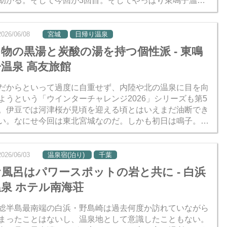
助かる。そして今回が3回目。そしてやっぱり東鳴子温泉
泊まることになった。冬だから積雪が多くなった場合にも
応できる...
2026/06/08
宮城
日帰り温泉
物の黒湯と炭酸の湯を持つ個性派 - 東鳴
温泉 高友旅館
だからといって過度に自重せず、内陸や北の温泉に目を向
ようという「ウインターチャレンジ2026」シリーズも第5
。伊豆では河津桜が見頃を迎える頃とはいえまだ油断でき
い。なにせ今回は東北宮城なのだ。しかも初日は鳴子。寒
と雪の具合は想像以上かもしれない。 幸い旅行期間に寒波
...
2026/06/03
温泉宿(泊り)
千葉
お風呂はパワースポットの岩と共に - 白浜
温泉 ホテル南海荘
総半島最南端の白浜・野島崎は過去何度か訪れていながら
まったことはないし、温泉地として意識したこともない。