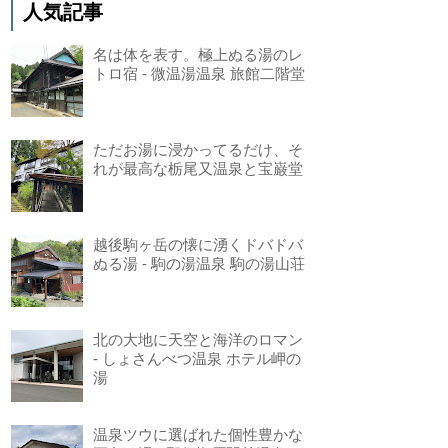
人気記事
名は体を表す。極上ぬる湯のレ
トロ宿 - 微温湯温泉 旅館二階堂
ただお湯に浸かってるだけ、そ
れが最高な栃尾又温泉と宝巌堂
越後駒ヶ岳の懐に湧くドバドバ
ぬる湯 - 駒の湯温泉 駒の湯山荘
北の大地に天空と海洋のロマン
- しょさんべつ温泉 ホテル岬の
湯
温泉ツウに選ばれた個性豊かな