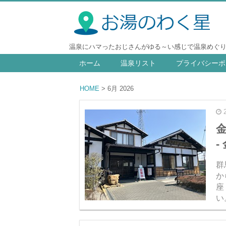
温泉にハマったおじさんがゆる～い感じで温泉めぐ
ホーム
温泉リスト
プライバシーポ
HOME
6月 2026
-
群
か
座
い
い
泉