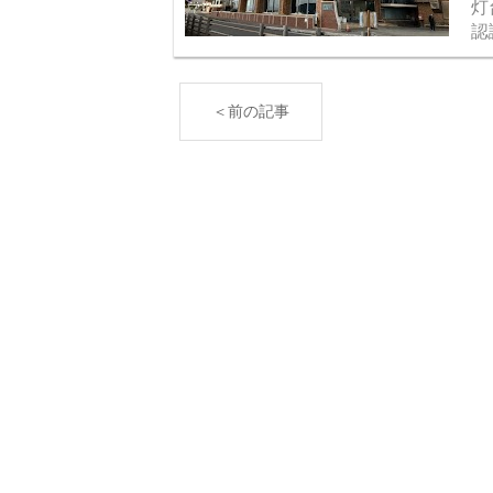
灯
認
温
を
＜前の記事