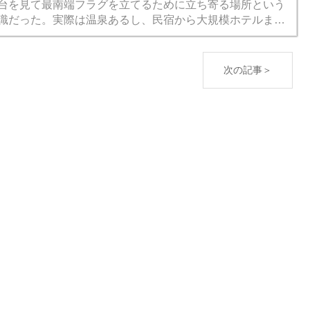
台を見て最南端フラグを立てるために立ち寄る場所という
識だった。実際は温泉あるし、民宿から大規模ホテルまで
泉宿もいろいろある。 冬の房総めぐりグループ旅行は計画
検討す...
次の記事＞