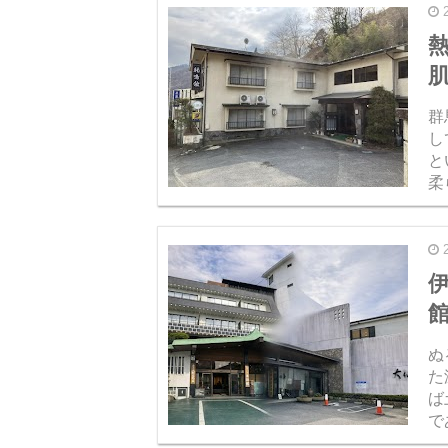
肌
群
し
と
柔
ら
知
ぬ
た
ば
で
ン