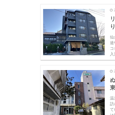
日を
り
仙
途
コ
入
た
泊
温
訪
て