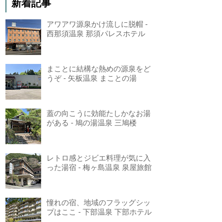
新着記事
アワアワ源泉かけ流しに脱帽 -
西那須温泉 那須パレスホテル
まことに結構な熱めの源泉をど
うぞ - 矢板温泉 まことの湯
蓋の向こうに効能たしかなお湯
がある - 鳩の湯温泉 三鳩楼
レトロ感とジビエ料理が気に入
った湯宿 - 梅ヶ島温泉 泉屋旅館
憧れの宿、地域のフラッグシッ
プはここ - 下部温泉 下部ホテル