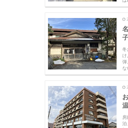
は
に
対
名
子
冬
け
弾
な
さ
は来
房
泊