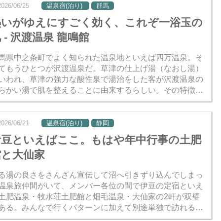
2026/06/25
温泉宿(泊り)
群馬
熱いがゆえにすごく効く、これぞ一浴玉の
 - 沢渡温泉 龍鳴館
馬県中之条町でよく知られた温泉地といえば四万温泉。そ
てもうひとつが沢渡温泉だ。草津の仕上げ湯（なおし湯）
いわれ、草津の強力な酸性泉で湯治をした客が沢渡温泉の
らかい湯で肌を整えることに由来するらしい。その特徴か
「一浴玉の肌」とも称される。 温度が熱めだということは
ってい...
2026/06/21
温泉宿(泊り)
静岡
伊豆といえばここ。もはや年中行事の土肥
館と大仙家
る湯の良さをさんざん宣伝して沼へ引きずり込んでしまっ
温泉旅仲間がいて、メンバー各位の間で伊豆の定宿といえ
土肥温泉・牧水荘土肥館と畑毛温泉・大仙家の2軒が双璧
ある。みんなで行くパターンに加えて別途単独で訪れるメ
バーもいるほどだ。 1年前の冬にも土肥館→大仙家の2泊3