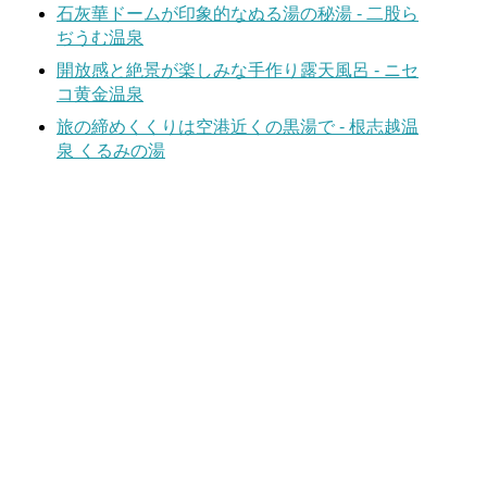
石灰華ドームが印象的なぬる湯の秘湯 - 二股ら
ぢうむ温泉
開放感と絶景が楽しみな手作り露天風呂 - ニセ
コ黄金温泉
旅の締めくくりは空港近くの黒湯で - 根志越温
泉 くるみの湯