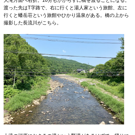
大滝方面へ右折。10分もかからずに橋を渡ることになる。
渡った先はT字路で、右に行くと湯人家という旅館、左に
行くと蟠岳荘という旅館やひかり温泉がある。橋の上から
撮影した長流川がこちら。