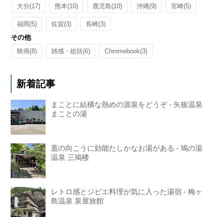
大分
(17)
熊本
(10)
鹿児島
(10)
沖縄
(9)
宮崎
(5)
福岡
(5)
佐賀
(3)
長崎
(3)
その他
映画
(8)
雑感・総括
(6)
Chromebook
(3)
新着記事
まことに結構な熱めの源泉をどうぞ - 矢板温泉
まことの湯
蓋の向こうに効能たしかなお湯がある - 鳩の湯
温泉 三鳩楼
レトロ感とジビエ料理が気に入った湯宿 - 梅ヶ
島温泉 泉屋旅館