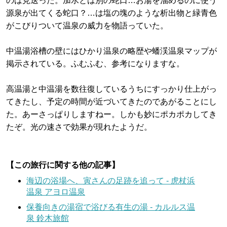
のは見送った。加水とは別の蛇口…お湯を溜めるのに使う
源泉が出てくる蛇口？…は塩の塊のような析出物と緑青色
がこびりついて温泉の威力を物語っていた。
中温湯浴槽の壁にはひかり温泉の略歴や蟠渓温泉マップが
掲示されている。ふむふむ、参考になりますな。
高温湯と中温湯を数往復しているうちにすっかり仕上がっ
てきたし、予定の時間が近づいてきたのであがることにし
た。あーさっぱりしますねー。しかも妙にポカポカしてき
たぞ。光の速さで効果が現れたようだ。
【この旅行に関する他の記事】
海辺の浴場へ、寅さんの足跡を追って - 虎杖浜
温泉 アヨロ温泉
保養向きの湯宿で浴びる有生の湯 - カルルス温
泉 鈴木旅館