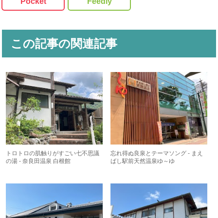
Pocket
Feedly
この記事の関連記事
トロトロの肌触りがすごい七不思議
忘れ得ぬ良泉とテーマソング - まえ
の湯 - 奈良田温泉 白根館
ばし駅前天然温泉ゆ～ゆ