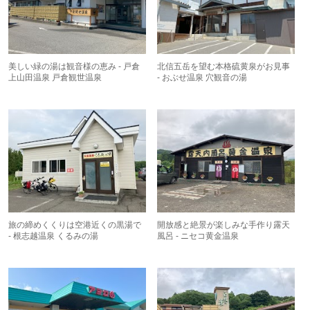
美しい緑の湯は観音様の恵み - 戸倉
北信五岳を望む本格硫黄泉がお見事
上山田温泉 戸倉観世温泉
- おぶせ温泉 穴観音の湯
旅の締めくくりは空港近くの黒湯で
開放感と絶景が楽しみな手作り露天
- 根志越温泉 くるみの湯
風呂 - ニセコ黄金温泉