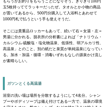
もらうかお釣りをもらうことになりそう。ぎりぎり100円
玉5枚持っててラッキーだったぜ。タオルとか小物の商品
が置いてあるから、500円分購入して入浴料とあわせて
1000円札で払うという手も使えそうだ。
そこには貴重品ロッカーもあって、続いて右＝女湯・左＝
男湯に分かれる。脱衣所の分析書によれば「ナトリウム・
カルシウム-硫酸塩・塩化物温泉、低張性、弱アルカリ性、
高温泉」とのこと。別の紙だと泉質が単純温泉になってい
る。加水・加温・循環・消毒いずれもなしの源泉かけ流し
が素晴らしい。
ガツンとくる高温湯
浴室の洗い場は場所を分散するようにして4名分。シャン
プーやボディソープは備え付けてある一方で、温泉の環境