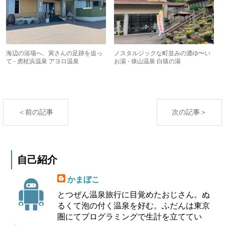
海辺の浴場へ、寅さんの足跡を追っ
ノスタルジックな町並みの濃ゆ〜い
て - 虎杖浜温泉 アヨロ温泉
お湯 - 俵山温泉 白猿の湯
＜前の記事
次の記事＞
自己紹介
かまぼこ
とつぜん温泉旅行に目覚めたおじさん。ぬ
るくて泡の付く温泉を好む。ふだんは東京
圏にてプログラミングで生計を立ててい