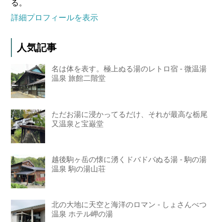
る。
詳細プロフィールを表示
人気記事
名は体を表す。極上ぬる湯のレトロ宿 - 微温湯
温泉 旅館二階堂
ただお湯に浸かってるだけ、それが最高な栃尾
又温泉と宝巌堂
越後駒ヶ岳の懐に湧くドバドバぬる湯 - 駒の湯
温泉 駒の湯山荘
北の大地に天空と海洋のロマン - しょさんべつ
温泉 ホテル岬の湯