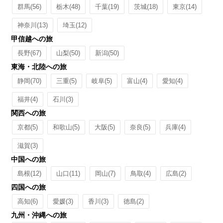
群馬
(56)
栃木
(48)
千葉
(19)
茨城
(18)
東京
(14)
神奈川
(13)
埼玉
(12)
甲信越への旅
長野
(67)
山梨
(50)
新潟
(50)
東海・北陸への旅
静岡
(70)
三重
(5)
岐阜
(5)
富山
(4)
愛知
(4)
福井
(4)
石川
(3)
関西への旅
京都
(5)
和歌山
(5)
大阪
(5)
奈良
(5)
兵庫
(4)
滋賀
(3)
中国への旅
島根
(12)
山口
(11)
岡山
(7)
鳥取
(4)
広島
(2)
四国への旅
高知
(6)
愛媛
(3)
香川
(3)
徳島
(2)
九州・沖縄への旅