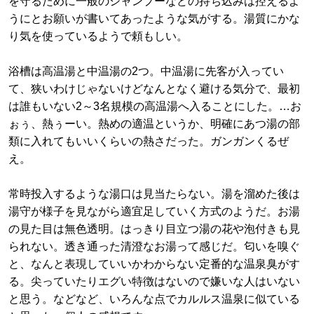
を守るために一般のシャンプーなどの持ち込みは控えるよ
うにとお願いが書いてあったような気がする。湯質にかな
り気を使っているようで頼もしい。
浴槽は高温湯と中温湯の2つ。中温湯に先客が入ってい
て、狭いわけじゃないけどなんとなく避ける気分で、最初
は誰もいない2～3名規模の高温湯へ入ることにした。…お
ぉぅ、熱ぅーい。熱めの適温というか、明確にあつ湯の部
類に入れてもいいくらいの熱さだった。ガンガンくるぜ
え。
常時投入するような湯口は見当たらない。湯を溜めた後は
湯守が様子を見ながら適宜足していく方式のようだ。お湯
の見た目は無色透明。はっきり目立つ湯の花や泡付きも見
られない。透き通った清澄なお湯って感じだ。匂いを嗅ぐ
と、なんと表現していいかわからない定番的な温泉臭がす
る。尖っていたりエグい特徴はないので嫌いな人はいない
と思う。などなど、いろんな点でカルルス温泉に似ている