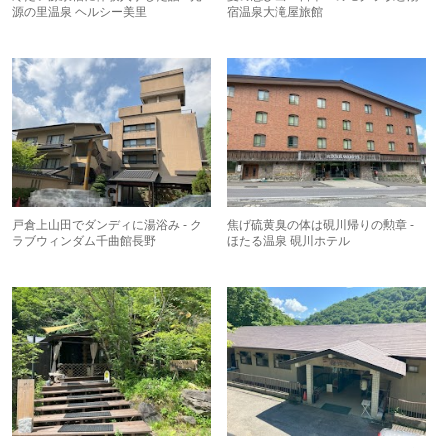
源の里温泉 ヘルシー美里
宿温泉大滝屋旅館
戸倉上山田でダンディに湯浴み - ク
焦げ硫黄臭の体は硯川帰りの勲章 -
ラブウィンダム千曲館長野
ほたる温泉 硯川ホテル