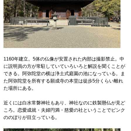
1160年建立。5体の仏像が安置された内部は撮影禁止。中
に説明員の方が常駐していていろいろと解説を聞くことが
できる。阿弥陀堂の横は浄土式庭園の池になっている。ま
た阿弥陀堂を所有する願成寺の本堂は徒歩5分くらい離れ
た場所にある。
近くには白水常磐神社もあり、神社なのに鉄製懸仏が見ど
ころ。恋愛成就・夫婦円満・慈愛の社ということでピンク
ののぼりが目立っている。