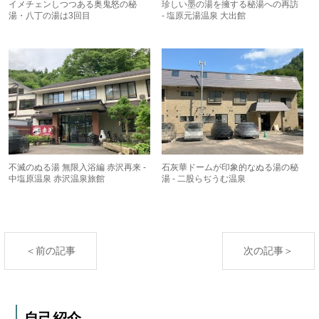
イメチェンしつつある奥鬼怒の秘
珍しい墨の湯を擁する秘湯への再訪
湯・八丁の湯は3回目
- 塩原元湯温泉 大出館
不滅のぬる湯 無限入浴編 赤沢再来 -
石灰華ドームが印象的なぬる湯の秘
中塩原温泉 赤沢温泉旅館
湯 - 二股らぢうむ温泉
＜前の記事
次の記事＞
自己紹介