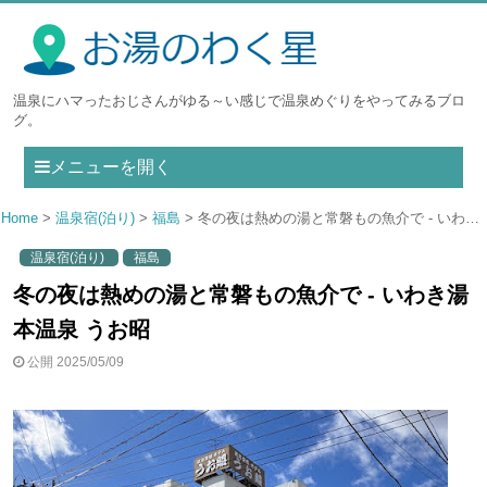
温泉にハマったおじさんがゆる～い感じで温泉めぐりをやってみるブロ
グ。
メニューを開く
Home
温泉宿(泊り)
福島
冬の夜は熱めの湯と常磐もの魚介で - いわき湯本温泉 うお昭
温泉宿(泊り)
福島
冬の夜は熱めの湯と常磐もの魚介で - いわき湯
本温泉 うお昭
公開 2025/05/09