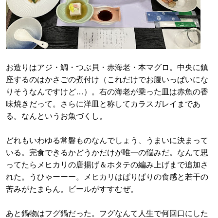
お造りはアジ・鯛・つぶ貝・赤海老・本マグロ。中央に鎮
座するのはかさごの煮付け（これだけでお腹いっぱいにな
りそうなんですけど…）。右の海老が乗った皿は赤魚の香
味焼きだって。さらに洋皿と称してカラスガレイまであ
る。なんというお魚づくし。
どれもいわゆる常磐ものなんでしょう、うまいに決まって
いる。完食できるかどうかだけが唯一の悩みだ。なんて思
ってたらメヒカリの唐揚げ＆ホタテの編み上げまで追加さ
れた。うひゃーーー。メヒカリはぱりぱりの食感と若干の
苦みがたまらん。ビールがすすむぜ。
あと鍋物はフグ鍋だった。フグなんて人生で何回口にした