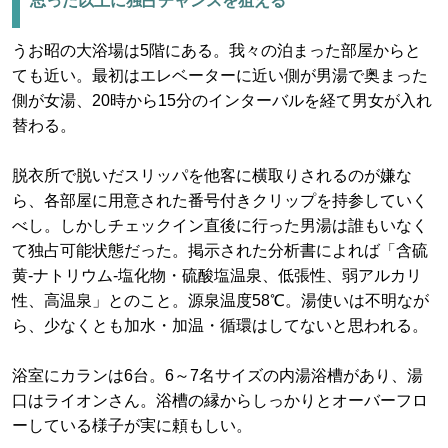
思った以上に独占チャンスを狙える
うお昭の大浴場は5階にある。我々の泊まった部屋からと
ても近い。最初はエレベーターに近い側が男湯で奥まった
側が女湯、20時から15分のインターバルを経て男女が入れ
替わる。
脱衣所で脱いだスリッパを他客に横取りされるのが嫌な
ら、各部屋に用意された番号付きクリップを持参していく
べし。しかしチェックイン直後に行った男湯は誰もいなく
て独占可能状態だった。掲示された分析書によれば「含硫
黄-ナトリウム-塩化物・硫酸塩温泉、低張性、弱アルカリ
性、高温泉」とのこと。源泉温度58℃。湯使いは不明なが
ら、少なくとも加水・加温・循環はしてないと思われる。
浴室にカランは6台。6～7名サイズの内湯浴槽があり、湯
口はライオンさん。浴槽の縁からしっかりとオーバーフロ
ーしている様子が実に頼もしい。