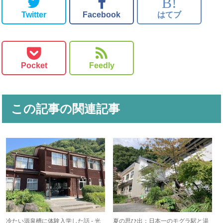
B!
Twitter
Facebook
はてブ
Pocket
Feedly
この記事の関連記事
冷たい源泉槽に体験入学した話 - 光
夏の思ひ出：日本一のモグラ駅と湯