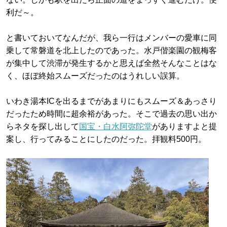
利だ～。
と書いておいてなんだが、我ら一行はメンバーの愛車に同
乗して常磐道を北上したのであった。水戸偕楽園の観梅客
が集中して渋滞が発生するかと思えば全然そんなことはな
く、ほぼ終始スムーズだったのはうれしい誤算。
いわき湯本ICを出るまでがあまりにもスムーズ＆あっさり
だったため時間に超余裕があった。そこで過去の思い出か
らネタを探し出して
国宝・白水阿弥陀堂
がありますよと提
案し、行ってみることにしたのだった。拝観料500円。