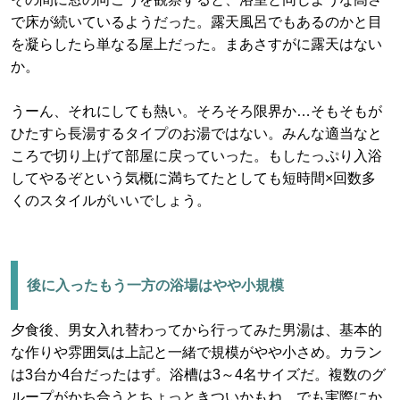
で床が続いているようだった。露天風呂でもあるのかと目
を凝らしたら単なる屋上だった。まあさすがに露天はない
か。
うーん、それにしても熱い。そろそろ限界か…そもそもが
ひたすら長湯するタイプのお湯ではない。みんな適当なと
ころで切り上げて部屋に戻っていった。もしたっぷり入浴
してやるぞという気概に満ちてたとしても短時間×回数多
くのスタイルがいいでしょう。
後に入ったもう一方の浴場はやや小規模
夕食後、男女入れ替わってから行ってみた男湯は、基本的
な作りや雰囲気は上記と一緒で規模がやや小さめ。カラン
は3台か4台だったはず。浴槽は3～4名サイズだ。複数のグ
ループがかち合うとちょっときついかもね。でも実際にか