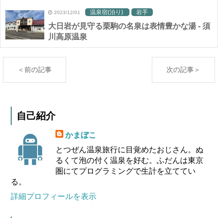
温泉宿(泊り)
岩手
2023/12/01
大日岩が見守る栗駒の名泉は表情豊かな湯 - 須
川高原温泉
＜前の記事
次の記事＞
自己紹介
かまぼこ
とつぜん温泉旅行に目覚めたおじさん。ぬ
るくて泡の付く温泉を好む。ふだんは東京
圏にてプログラミングで生計を立ててい
る。
詳細プロフィールを表示