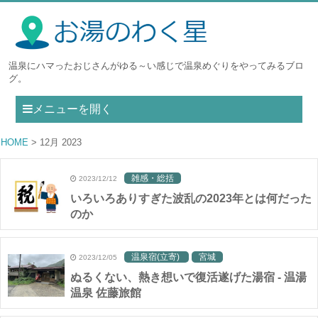
温泉にハマったおじさんがゆる～い感じで温泉めぐりをやってみるブロ
グ。
メニューを開く
HOME
12月 2023
雑感・総括
2023/12/12
いろいろありすぎた波乱の2023年とは何だった
のか
温泉宿(立寄)
宮城
2023/12/05
ぬるくない、熱き想いで復活遂げた湯宿 - 温湯
温泉 佐藤旅館