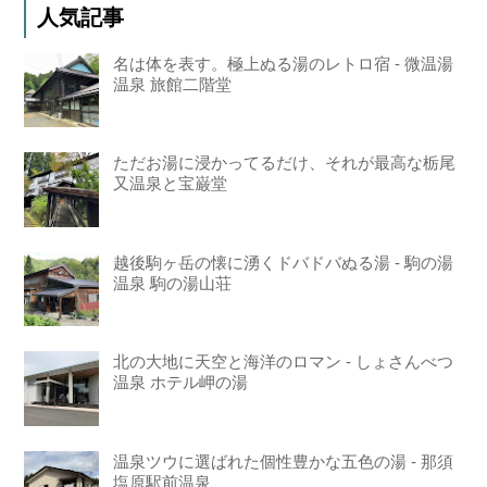
人気記事
名は体を表す。極上ぬる湯のレトロ宿 - 微温湯
温泉 旅館二階堂
ただお湯に浸かってるだけ、それが最高な栃尾
又温泉と宝巌堂
越後駒ヶ岳の懐に湧くドバドバぬる湯 - 駒の湯
温泉 駒の湯山荘
北の大地に天空と海洋のロマン - しょさんべつ
温泉 ホテル岬の湯
温泉ツウに選ばれた個性豊かな五色の湯 - 那須
塩原駅前温泉