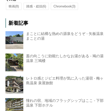
映画
(8)
雑感・総括
(6)
Chromebook
(3)
新着記事
まことに結構な熱めの源泉をどうぞ - 矢板温泉
まことの湯
蓋の向こうに効能たしかなお湯がある - 鳩の湯
温泉 三鳩楼
レトロ感とジビエ料理が気に入った湯宿 - 梅ヶ
島温泉 泉屋旅館
憧れの宿、地域のフラッグシップはここ - 下部
温泉 下部ホテル