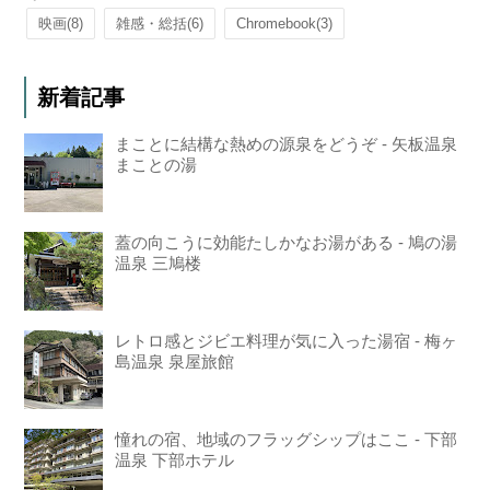
映画
(8)
雑感・総括
(6)
Chromebook
(3)
新着記事
まことに結構な熱めの源泉をどうぞ - 矢板温泉
まことの湯
蓋の向こうに効能たしかなお湯がある - 鳩の湯
温泉 三鳩楼
レトロ感とジビエ料理が気に入った湯宿 - 梅ヶ
島温泉 泉屋旅館
憧れの宿、地域のフラッグシップはここ - 下部
温泉 下部ホテル