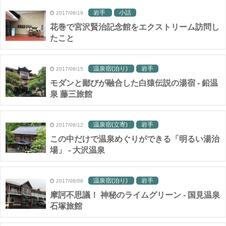
岩手
小話
2017/08/19
花巻で宮沢賢治記念館をエクストリーム訪問し
たこと
温泉宿(泊り)
岩手
2017/08/15
モダンと鄙びが融合した白猿伝説の湯宿 - 鉛温
泉 藤三旅館
温泉宿(立寄)
岩手
2017/08/12
この中だけで温泉めぐりができる「明るい湯治
場」 - 大沢温泉
温泉宿(泊り)
岩手
2017/08/08
摩訶不思議！ 神秘のライムグリーン - 国見温泉
石塚旅館