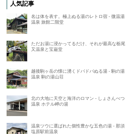
人気記事
名は体を表す。極上ぬる湯のレトロ宿 - 微温湯
温泉 旅館二階堂
ただお湯に浸かってるだけ、それが最高な栃尾
又温泉と宝巌堂
越後駒ヶ岳の懐に湧くドバドバぬる湯 - 駒の湯
温泉 駒の湯山荘
北の大地に天空と海洋のロマン - しょさんべつ
温泉 ホテル岬の湯
温泉ツウに選ばれた個性豊かな五色の湯 - 那須
塩原駅前温泉