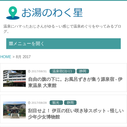
温泉にハマったおじさんがゆる～い感じで温泉めぐりをやってみるブロ
グ。
メニューを開く
HOME
8月 2017
温泉宿(泊り)
静岡
2017/08/31
自由の旗の下に。お風呂ずきが集う源泉宿 - 伊
東温泉 大東館
観光
静岡
2017/08/28
刮目せよ！ 伊豆の狂い咲き珍スポット - 怪しい
少年少女博物館