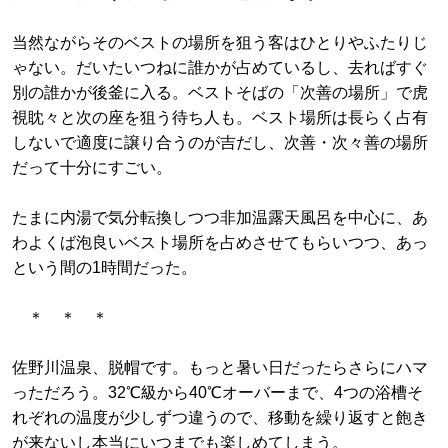
当然ながらそのベストの場所を狙う客はひとりやふたりじ
ゃない。だいたいつねに誰かが占めているし、去ればすぐ
別の誰かが後釜に入る。ベストそばの「次善の場所」で虎
視眈々と次の座を狙う待ち人も。ベスト場所は長らく占有
しないで適度に譲り合うのが吉だし、次善・次々善の場所
だって十分にすごい。
たまに内湯で気分転換しつつ非加温露天風呂を中心に、あ
わよくば泡良いベスト場所を占めさせてもらいつつ、あっ
という間の1時間だった。
＊ ＊ ＊
佐野川温泉、脱帽です。もっと暑い日だったらさらにハマ
っただろう。32℃級から40℃オーバーまで、4つの浴槽そ
れぞれの温度が少しずつ違うので、移動を繰り返すと飽き
が来ないし本当にいつまでも楽しめてしまう。