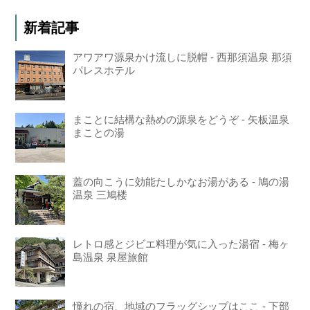
新着記事
アワアワ源泉かけ流しに脱帽 - 西那須温泉 那須
パレスホテル
まことに結構な熱めの源泉をどうぞ - 矢板温泉
まことの湯
蓋の向こうに効能たしかなお湯がある - 鳩の湯
温泉 三鳩楼
レトロ感とジビエ料理が気に入った湯宿 - 梅ヶ
島温泉 泉屋旅館
憧れの宿、地域のフラッグシップはここ - 下部