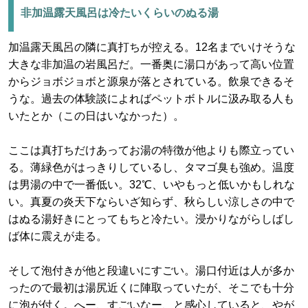
非加温露天風呂は冷たいくらいのぬる湯
加温露天風呂の隣に真打ちが控える。12名までいけそうな
大きな非加温の岩風呂だ。一番奥に湯口があって高い位置
からジョボジョボと源泉が落とされている。飲泉できるそ
うな。過去の体験談によればペットボトルに汲み取る人も
いたとか（この日はいなかった）。
ここは真打ちだけあってお湯の特徴が他よりも際立ってい
る。薄緑色がはっきりしているし、タマゴ臭も強め。温度
は男湯の中で一番低い。32℃、いやもっと低いかもしれな
い。真夏の炎天下ならいざ知らず、秋らしい涼しさの中で
はぬる湯好きにとってもちと冷たい。浸かりながらしばし
ば体に震えが走る。
そして泡付きが他と段違いにすごい。湯口付近は人が多か
ったので最初は湯尻近くに陣取っていたが、そこでも十分
に泡が付く。へー、すごいなー、と感心していると、やが