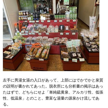
左手に男湯女湯の入口があって、上部にはでかでかと泉質
の説明が書かれてあった。脱衣所にも分析書の掲示はあっ
たはずで、どちらにせよ「単純硫黄泉、アルカリ性、低張
性、低温泉」とのこと。豊富な湯量の源泉かけ流しであ
る。