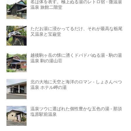
名は体を表す。極上ぬる湯のレトロ宿 - 微温湯
温泉 旅館二階堂
ただお湯に浸かってるだけ、それが最高な栃尾
又温泉と宝巌堂
越後駒ヶ岳の懐に湧くドバドバぬる湯 - 駒の湯
温泉 駒の湯山荘
北の大地に天空と海洋のロマン - しょさんべつ
温泉 ホテル岬の湯
温泉ツウに選ばれた個性豊かな五色の湯 - 那須
塩原駅前温泉