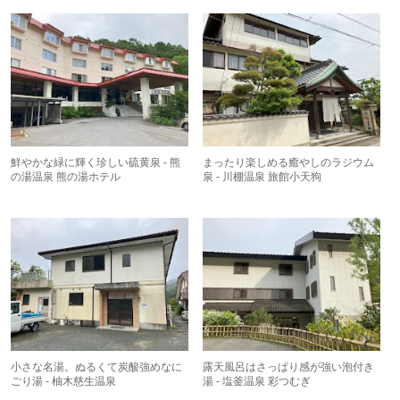
鮮やかな緑に輝く珍しい硫黄泉 - 熊
まったり楽しめる癒やしのラジウム
の湯温泉 熊の湯ホテル
泉 - 川棚温泉 旅館小天狗
小さな名湯。ぬるくて炭酸強めなに
露天風呂はさっぱり感が強い泡付き
ごり湯 - 柚木慈生温泉
湯 - 塩釜温泉 彩つむぎ