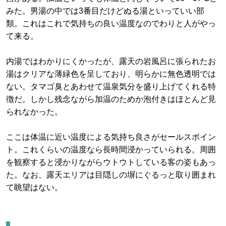
みた。男湯の中では3番目だけどぬる湯といっていい部
類。これはこれで気持ちの良い温度なのでわりと人がやっ
て来る。
内湯ではわかりにくかったが、露天の岩風呂に張られたお
湯はクリアな薄緑色を呈しており、明らかに無色透明では
ない。タマゴ臭とあわせて温泉気分を盛り上げてくれる特
徴だ。しかし残念ながら加温のためか泡付きはほとんど見
られなかった。
ここは体温に近い温度による気持ち良さがセールスポイン
ト。これくらいの温度なら長時間浸かっていられる。周囲
を観察すると浸かりながらウトウトしている客の姿もあっ
た。なお、露天エリアは目隠しの塀にぐるっと取り囲まれ
て眺望はない。