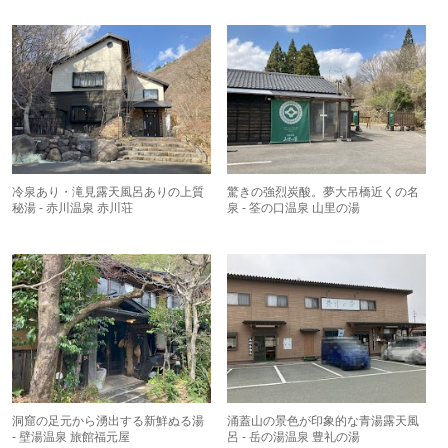
冷泉あり・滝見露天風呂ありの上質
驚きの強烈炭酸。夢大吊橋近くの名
秘湯 - 赤川温泉 赤川荘
泉 - 筌の口温泉 山里の湯
洞窟の足元から湧出する新鮮ぬる湯
涌蓋山の景色が印象的な青湯露天風
- 壁湯温泉 旅館福元屋
呂 - 岳の湯温泉 豊礼の湯