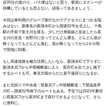
歩35分の道のり。バス便はないと思う。駅前にタクシーが
待機しているとも思えない。頑張って歩きましょう。
今回は車利用のグループ旅行なのでアクセスにまつわる悩
みはない。新東名の新清水ICから国道52号を北上し、十島
駅の手前で富士川を渡る。少しだけ身延線と並走したら富
士川の支流・佐野川に沿ってどんどん遡る。どんどん道が
狭くなってもどんどん進む。道が狭くなってから1キロ弱
で現地に到着。
もし高速道路を極力活用したいなら、新清水ICで下りずに
新清水JCTから中部横断道に入り、富沢ICを出て少し南下
するルートも可。東京方面からだと若干遠回りになるが。
また北回りで中央道・双葉JCT→中部横断道・下部温泉早
川IC→国道52号南下のルートもある。予定では2021年夏頃
に双葉JCTから富沢ICまで直行できるようになって、さら
に便利に。