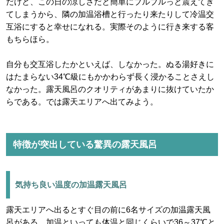
だけど、この日の涼しさだと簡単にブルブルっと震えてき
てしまうから、隣の加温浴槽と行ったり来たりして冷温交
互浴にすると幸せになれる。実際そのように行き来する客
もちらほら。
自分も交互浴したかといえば、しなかった。ぬる湯好きに
はたまらない34℃級にもかかわらず長く浸かることさえし
なかった。露天風呂のクオリティがあまりに抜けていたか
らである。では露天エリアへ出てみよう。
特徴が突出している驚異の露天風呂
気持ち良い温度の加温露天風呂
露天エリアへ出るとすぐ目の前に6名サイズの加温露天風
呂がある。加温といっても体温と同じくらいで36～37℃と