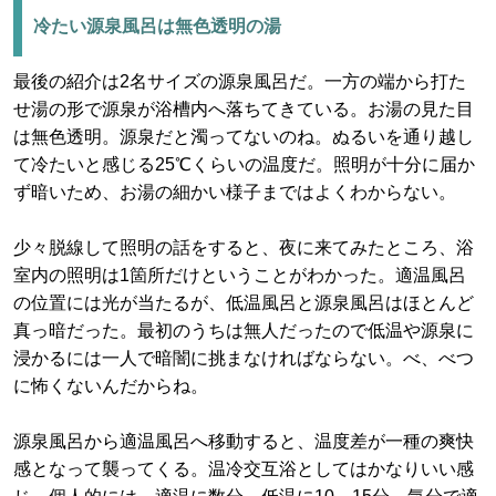
冷たい源泉風呂は無色透明の湯
最後の紹介は2名サイズの源泉風呂だ。一方の端から打た
せ湯の形で源泉が浴槽内へ落ちてきている。お湯の見た目
は無色透明。源泉だと濁ってないのね。ぬるいを通り越し
て冷たいと感じる25℃くらいの温度だ。照明が十分に届か
ず暗いため、お湯の細かい様子まではよくわからない。
少々脱線して照明の話をすると、夜に来てみたところ、浴
室内の照明は1箇所だけということがわかった。適温風呂
の位置には光が当たるが、低温風呂と源泉風呂はほとんど
真っ暗だった。最初のうちは無人だったので低温や源泉に
浸かるには一人で暗闇に挑まなければならない。べ、べつ
に怖くないんだからね。
源泉風呂から適温風呂へ移動すると、温度差が一種の爽快
感となって襲ってくる。温冷交互浴としてはかなりいい感