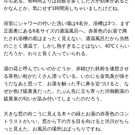
ルもある。長時間よりは回数を多くした方が効果があると
かなんとか。気にせず1時間浴しちゃいましたけどね。
浴室にシャワーの付いた洗い場は4名分。浴槽は3つ。まず
正面奥にある6名サイズの適温風呂へ。赤茶色のお湯で満
たされ浴槽の底はまったく見えない。適温風呂だから当然
のごとく適温で、しかし熱すぎることはない。40℃くらい
だろうか。わりと長く入っていられる。
湯の花と呼んでいいのかどうか、赤錆びた鉄粉を連想させ
る茶色い粒がたくさん漂っている。いかにも金気臭が強そ
うだなあと思って、お湯を触った手に鼻を近づけると、な
ぜか焦げ硫黄臭だった。たぶん先に立ち寄った渋御殿湯の
硫黄泉の匂いが染み付いてしまったのだろう。
大きな窓の向こうに見える木々の緑とお湯の赤茶色のコン
トラストがいい。窓から下の方を目を向けると渋川がちら
っと見えた。お風呂の場所はばっちりですね。