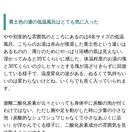
黄土色の湯の低温風呂はとても気に入った
やや別室的な雰囲気のところにあるのは4名サイズの低温
風呂。こちらのお湯は赤みが後退した黄土色という違いは
あるものの、濁りのためにやっぱり浴槽の底は見えない。
浸かってみると35℃くらいに感じた。体温程度のお湯の塊
と30℃くらいの少しヒヤッとする塊が混ざりきらずに回遊
している様子で、温度変化の波がある。ぬるくて気持ちい
いのは変わらないけどね。いくらでも長く入っていられま
す。
遊離二酸化炭素が云々といっても身体中に炭酸の泡が付く
わけではない。ただし腕や足を動かした時に少量の小さな
泡（炭酸的なシュワシュワじゃなくて小さなあぶくに近
い）が浮かんでくる様子に、二酸化炭素成分の雰囲気を見