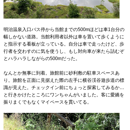
明治温泉入口バス停から当館までの500mほどは車1台分の
幅しかない道路。当館利用者以外は車を置いて歩くように
と指示する看板が立っている。自分は車で走ったけど、歩
行者を交わすのに気を使うし、もし対向車が来たら詰むぞ
とハラハラしながらの500mだった。
なんとか無事に到着。旅館前に砂利敷の駐車スペースあ
り。旅館を正面に見据えた際の左手に横谷渓谷遊歩道の標
識が見えた。チェックイン前にちょっと探索してみるか…
と行きかけたところにワンちゃんがいました。客に愛嬌を
振りまくでもなくマイペースを貫いてる。