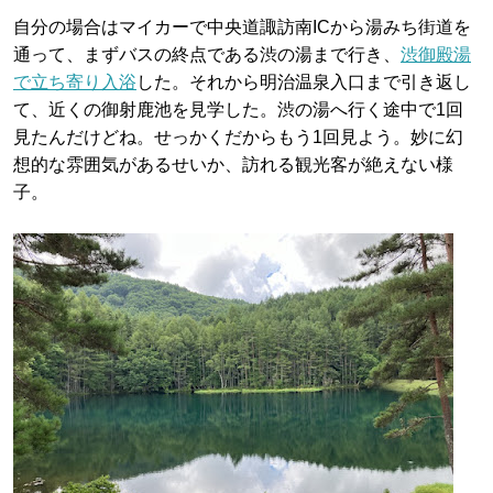
自分の場合はマイカーで中央道諏訪南ICから湯みち街道を
通って、まずバスの終点である渋の湯まで行き、
渋御殿湯
で立ち寄り入浴
した。それから明治温泉入口まで引き返し
て、近くの御射鹿池を見学した。渋の湯へ行く途中で1回
見たんだけどね。せっかくだからもう1回見よう。妙に幻
想的な雰囲気があるせいか、訪れる観光客が絶えない様
子。