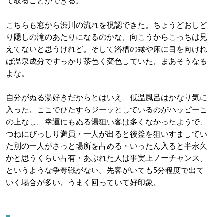
て取ることができる。
こちらも窓から渋川の流れを視認できた。ちょうどおしど
り隠しの滝のあたりになるのかな。向こうからこっちは見
えてないと思うけれど。そして浴槽の縁や床に目を向けれ
ば温泉成分ですっかり茶色く変色していた。まあそうなる
よな。
自分がぬる湯好きだからとはいえ、低温風呂はかなり気に
入った。ここでひたすらジーッとしているのがハッピーこ
の上なし。幸運にもぬる湯狙い客は多くなかったようで、
つねにびっしり満員・一人が出ると後釜を狙いすましてい
た別の一人がさっと場所を占める・いったん入ると半永久
かと思うくらい占有・あぶれた人は事実上ノーチャンス、
というような争奪戦がない。先客がいても5分程度で出て
いく場合が多い。うまく回っていて好印象。