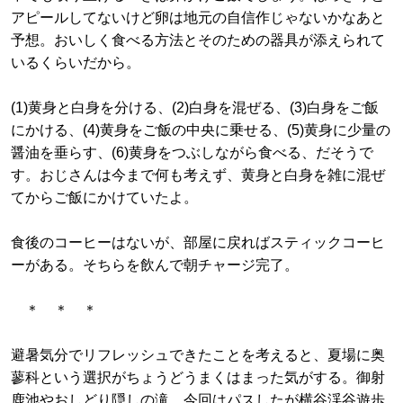
アピールしてないけど卵は地元の自信作じゃないかなあと
予想。おいしく食べる方法とそのための器具が添えられて
いるくらいだから。
(1)黄身と白身を分ける、(2)白身を混ぜる、(3)白身をご飯
にかける、(4)黄身をご飯の中央に乗せる、(5)黄身に少量の
醤油を垂らす、(6)黄身をつぶしながら食べる、だそうで
す。おじさんは今まで何も考えず、黄身と白身を雑に混ぜ
てからご飯にかけていたよ。
食後のコーヒーはないが、部屋に戻ればスティックコーヒ
ーがある。そちらを飲んで朝チャージ完了。
＊ ＊ ＊
避暑気分でリフレッシュできたことを考えると、夏場に奥
蓼科という選択がちょうどうまくはまった気がする。御射
鹿池やおしどり隠しの滝、今回はパスしたが横谷渓谷遊歩