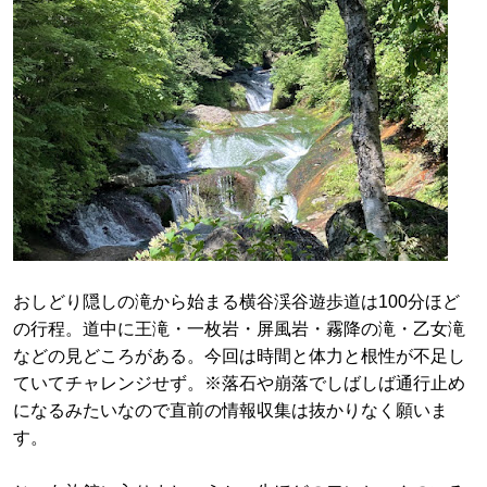
おしどり隠しの滝から始まる横谷渓谷遊歩道は100分ほど
の行程。道中に王滝・一枚岩・屏風岩・霧降の滝・乙女滝
などの見どころがある。今回は時間と体力と根性が不足し
ていてチャレンジせず。※落石や崩落でしばしば通行止め
になるみたいなので直前の情報収集は抜かりなく願いま
す。