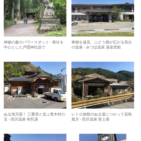
神秘の森のパワースポット - 奥社を
東御を遠見。ぶどう畑が広がる高台
中心とした戸隠神社詣で
の温泉 - みづほ温泉 湯楽里館
ぬる泡天国！ 三重塔と並ぶ青木村の
レトロ旅館のぬる湯につかって花鳥
宝 - 田沢温泉 有乳湯
風月 - 田沢温泉 富士屋