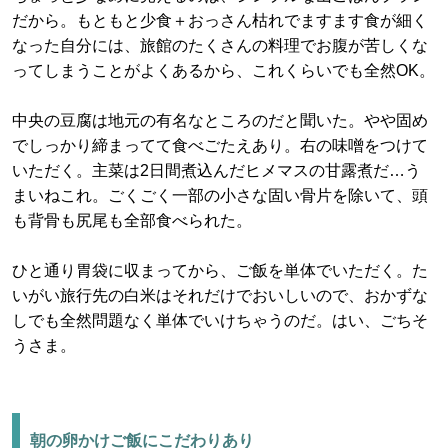
だから。もともと少食＋おっさん枯れでますます食が細く
なった自分には、旅館のたくさんの料理でお腹が苦しくな
ってしまうことがよくあるから、これくらいでも全然OK。
中央の豆腐は地元の有名なところのだと聞いた。やや固め
でしっかり締まってて食べごたえあり。右の味噌をつけて
いただく。主菜は2日間煮込んだヒメマスの甘露煮だ…う
まいねこれ。ごくごく一部の小さな固い骨片を除いて、頭
も背骨も尻尾も全部食べられた。
ひと通り胃袋に収まってから、ご飯を単体でいただく。た
いがい旅行先の白米はそれだけでおいしいので、おかずな
しでも全然問題なく単体でいけちゃうのだ。はい、ごちそ
うさま。
朝の卵かけご飯にこだわりあり