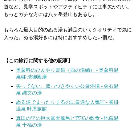
道など、見学スポットやアクティビティには事欠かない。
もっとガチな方には八ヶ岳登山もあるし。
もちろん最大目的のぬる湯も満足のいくクオリティで気に
入った。ぬる湯好きには特におすすめしたい宿だ。
【この旅行に関する他の記事】
奥蓼科のひんやり霊泉（西の湯編） - 奥蓼科温
泉郷 渋御殿湯
尖ってない、取っつきやすい公衆浴場 - 尖石温
泉 縄文の湯
ぬる湯でまったりするのに最適な人気宿 - 沓掛
温泉 叶屋旅館
真田の里の巨大露天風呂と充実の飲食 - 地蔵温
泉 十福の湯