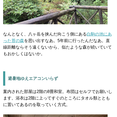
なんとなく、八ヶ岳を挟んだ向こう側にある
白駒の池にあ
った苔の森
を思い出すなあ。5年前に行ったんだなあ。直
線距離ならそう遠くないから、似たような森が続いていて
もおかしくはないか。
避暑地ゆえエアコンいらず
案内された部屋は2階の8畳和室。布団はセルフでお願いし
ます。浴衣は2階に上ってすぐのところにタオル類ととも
に置いてあるのを取っていく方式。