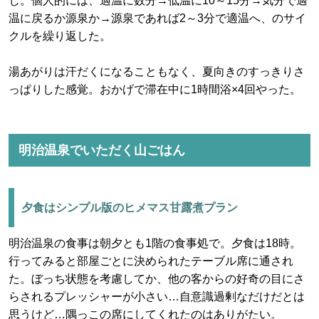
じ。個人的には、適温に数分→低温に10～15分→気分で適
温に戻るか源泉か→源泉であれば2～3分で適温へ、のサイ
クルを繰り返した。
湯あがりは汗だくになることもなく、夏向きのすっきりさ
っぱりした感覚。おかげで滞在中に1時間浴×4回やった。
明治温泉でいただく山ごはん
夕食はシンプル版のヒメマス甘露煮プラン
明治温泉の食事は朝夕とも1階の食事処で。夕食は18時。
行ってみると部屋ごとに決められたテーブル席に通され
た。ぼっち状態を考慮してか、他の客からの好奇の目にさ
らされるプレッシャーが小さい…自意識過剰なだけだとは
思うけど…隅っこの席にしてくれたのはありがたい。