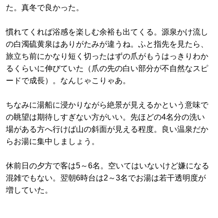
た。真冬で良かった。
慣れてくれば浴感を楽しむ余裕も出てくる。源泉かけ流し
の白濁硫黄泉はありがたみが違うね。ふと指先を見たら、
旅立ち前にかなり短く切ったはずの爪がもうはっきりわか
るくらいに伸びていた（爪の先の白い部分が不自然なスピ
ードで成長）。なんじゃこりゃあ。
ちなみに湯船に浸かりながら絶景が見えるかという意味で
の眺望は期待しすぎない方がいい。先ほどの4名分の洗い
場がある方へ行けば山の斜面が見える程度。良い温泉だか
らお湯に集中しましょう。
休前日の夕方で客は5～6名。空いてはいないけど嫌になる
混雑でもない。翌朝6時台は2～3名でお湯は若干透明度が
増していた。