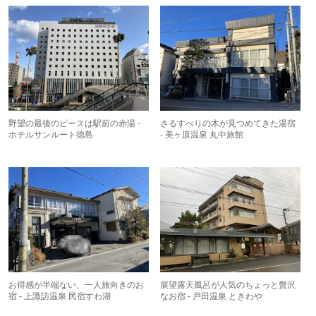
野望の最後のピースは駅前の赤湯 -
さるすべりの木が見つめてきた湯宿
ホテルサンルート徳島
- 美ヶ原温泉 丸中旅館
お得感が半端ない、一人旅向きのお
展望露天風呂が人気のちょっと贅沢
宿 - 上諏訪温泉 民宿すわ湖
なお宿 - 戸田温泉 ときわや