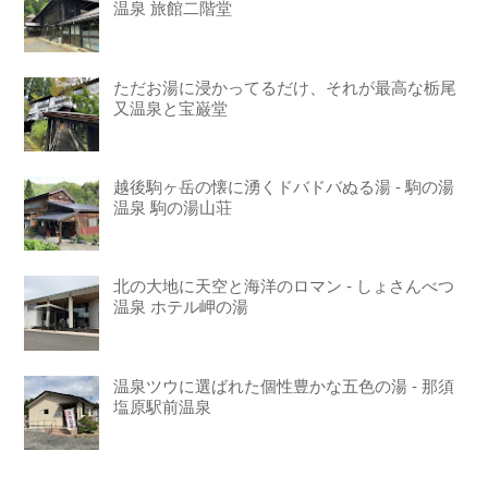
温泉 旅館二階堂
ただお湯に浸かってるだけ、それが最高な栃尾
又温泉と宝巌堂
越後駒ヶ岳の懐に湧くドバドバぬる湯 - 駒の湯
温泉 駒の湯山荘
北の大地に天空と海洋のロマン - しょさんべつ
温泉 ホテル岬の湯
温泉ツウに選ばれた個性豊かな五色の湯 - 那須
塩原駅前温泉