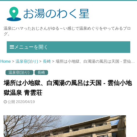
温泉にハマったおじさんがゆる～い感じで温泉めぐりをやってみるブロ
グ。
メニューを開く
Home
温泉宿(泊り)
長崎
場所は小地獄、白濁湯の風呂は天国 - 雲仙小地獄温泉 青雲荘
温泉宿(泊り)
長崎
場所は小地獄、白濁湯の風呂は天国 - 雲仙小地
獄温泉 青雲荘
公開 2020/04/19