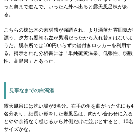
っと奥まで進んで、いったん外へ出ると露天風呂棟があ
る。
こちらの棟は木の素材感が強調され、より洒落た雰囲気が
漂う。夕方も翌朝も左が男湯だったから入れ替えはないよ
うだ。脱衣所では100円いらずの鍵付きロッカーを利用す
る。掲示された分析書には「単純硫黄温泉、低張性、弱酸
性、高温泉」とあった。
見事なまでの白濁湯
露天風呂には洗い場が6名分。右手の角を曲がった先にも4
名分あり。細長い形をした岩風呂は、向かい合わせに入る
とやや余裕なく感じるから片側だけに並ぶとすると、10名
サイズかな。