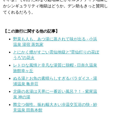
かシンギュラリティ地獄はどうか。デン助もきっと賛同し
てくれるだろう。
【この旅行に関する他の記事】
野菜も人も、あつ湯に蒸されて味が出る - 小浜
温泉 湯宿 蒸気家
とにかく煙がすごい雲仙地獄と“雲仙灯りの花ぼ
うろ”の花火
レトロな風情と非凡な湯質に脱帽 - 日奈久温泉
旅館幸ヶ丘
ぬる湯とお魚の素晴らしすぎるパラダイス - 湯
浦温泉 亀井荘
北薩の名湯は天界に一番近い風呂？！ - 紫尾温
泉 神の湯
際立つ個性。振れ幅大きい冷温交互浴の快 - 妙
見温泉 田島本館