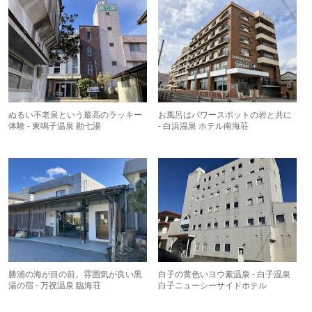
ぬるい不老泉という最高のラッキー
お風呂はパワースポットの岩と共に
体験 - 東鳴子温泉 勘七湯
- 白浜温泉 ホテル南海荘
勝浦の海が目の前。雰囲気が良い黒
白子の黄色いヨウ素温泉 - 白子温泉
湯の宿 - 万祝温泉 臨海荘
白子ニューシーサイドホテル