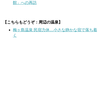
館」への再訪
【
こちらもどうぞ：
周辺の温泉】
梅ヶ島温泉 民宿力休…小さな静かな宿で落ち着
く