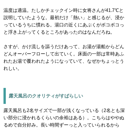
温度は適温。たしかチェックイン時に女将さんが41.7℃と
説明していたような。最初だけ「熱い」と感じるが、浸か
っているうちに慣れる。湯口の近くにあぶくがボコボコっ
と浮き上がってくるところがあったのはなんだろね。
さすが、かけ流しを謳うだけあって、お湯が湯船からどん
どんオーバーフローして出ていく。床面の一部は常時あふ
れたお湯で覆われたようになっていて、なぜかちょっとう
れしい。
露天風呂のクオリティがすばらしい
露天風呂も2名サイズで一部が浅くなっている（2名とも深
い部分に浸かれるくらいの余裕はある）。こちらはややぬ
るめで自分好み。長い時間ずーっと入っていられるから