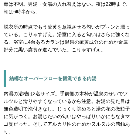
毒は不明。男湯・女湯の入れ替えはない。夜は22時まで、
朝は6時半から。
脱衣所の時点でもう硫黄を意識させる匂いがプ～ンと漂っ
ている。こりゃすげえ。浴室に入ると匂いはさらに強くな
る。浴室に4台あるカランは温泉の硫黄成分のためか金属
部分に黒い腐食が進んでいた。こりゃすげえ。
結構なオーバーフローを観測できる内湯
内湯の浴槽は2名サイズ。手前側の木枠が温泉のせいでツ
ルツルと滑りやすくなっているから注意。お湯の見た目は
無色透明で泡付きなし。じっくり眺めると湯の花の微粒子
に気がつく。お湯じたいの匂いはやっぱりいかにもなタマ
ゴ臭だった。そしてアルカリ性のためかヌルヌルの感触あ
り。