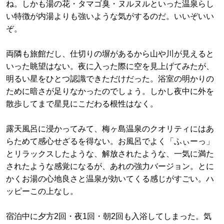
ね。しかも湯の花・タマゴ臭・ヌルヌルといった温泉らし
い特徴が内湯よりも強いような気がするのだ。いいぞいい
ぞ。
両隣も旅館だし、仕切りの塀があるから山や川が見えると
いった眺望はない。夜に入った際に空を見上げてみたが、
明るい星をひとつ認識できただけだった。浴室の明かりの
ために暗さが足りなかったのでしょう。しかし夜中に外を
散歩してまで星見にこだわる根性はなく。
露天風呂に浸かってみて、梅ヶ島温泉のクオリティにはあ
らためて感心せざるを得ない。お風呂でよく「ふぃーっ」
とリラックスしたような、解放されたような、一気に満た
されたような感覚になるが、あれの強力バージョン。とに
かくお湯の心地良さと温泉が効いてくる感じがすごい。ハ
ッピーこの上なし。
宿泊中に夕方2回・夜1回・朝2回も入浴してしまった。気