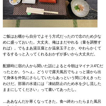
ご飯はお櫃から自分でよそう方式だったので念のため少な
めに盛っておいた。大丈夫、俺はまだやれる（量を調整す
れば）。でもまあ湯豆腐とか温泉玉子とか、やわらかくて
するするっと入ってくれるおかずが多いから大丈夫だ。
配膳時に宿の人から聞いた話によると今朝はマイナス4℃だ
ったとか。うへぇ。どうりで露天風呂でちょっと湯から出
て身体を外気にさらしていたらあっという間に冷えきった
わけだ。部屋の水道には「凍結防止のため水を少し流した
ままにしてください」って書いてあったし。
…ああなんだか寒くなってきた。食べ終わったらまた風呂