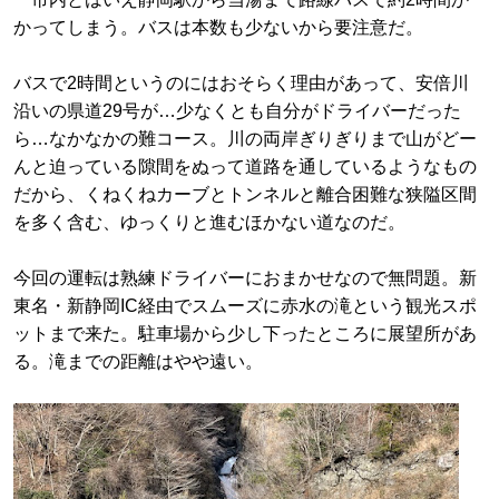
かってしまう。バスは本数も少ないから要注意だ。
バスで2時間というのにはおそらく理由があって、安倍川
沿いの県道29号が…少なくとも自分がドライバーだった
ら…なかなかの難コース。川の両岸ぎりぎりまで山がどー
んと迫っている隙間をぬって道路を通しているようなもの
だから、くねくねカーブとトンネルと離合困難な狭隘区間
を多く含む、ゆっくりと進むほかない道なのだ。
今回の運転は熟練ドライバーにおまかせなので無問題。新
東名・新静岡IC経由でスムーズに赤水の滝という観光スポ
ットまで来た。駐車場から少し下ったところに展望所があ
る。滝までの距離はやや遠い。