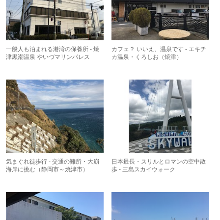
一般人も泊まれる港湾の保養所 - 焼
カフェ？ いいえ、温泉です - エキチ
津黒潮温泉 やいづマリンパレス
カ温泉・くろしお（焼津）
気まぐれ徒歩行 - 交通の難所・大崩
日本最長・スリルとロマンの空中散
海岸に挑む（静岡市～焼津市）
歩 - 三島スカイウォーク