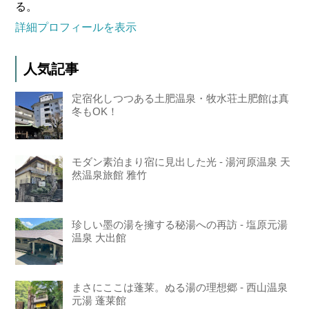
る。
詳細プロフィールを表示
人気記事
定宿化しつつある土肥温泉・牧水荘土肥館は真
冬もOK！
モダン素泊まり宿に見出した光 - 湯河原温泉 天
然温泉旅館 雅竹
珍しい墨の湯を擁する秘湯への再訪 - 塩原元湯
温泉 大出館
まさにここは蓬莱。ぬる湯の理想郷 - 西山温泉
元湯 蓬莱館