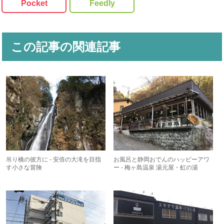
Pocket
Feedly
この記事の関連記事
吊り橋の彼方に - 安倍の大滝を目指
お風呂と静岡おでんのハッピーアワ
す小さな冒険
ー - 梅ヶ島温泉 湯元屋・虹の湯