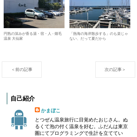
円熟の深みが香る湯・宿・人 - 畑毛
「熱海の海岸散歩する」のも楽じゃ
温泉 大仙家
ない、だって夏だから
＜前の記事
次の記事＞
自己紹介
かまぼこ
とつぜん温泉旅行に目覚めたおじさん。ぬ
るくて泡の付く温泉を好む。ふだんは東京
圏にてプログラミングで生計を立ててい