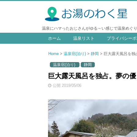
温泉にハマったおじさんがゆる～い感じで温泉めぐ
ホーム
温泉リスト
プライバシーポ
Home
温泉宿(泊り)
静岡
巨大露天風呂を独占
温泉宿(泊り)
静岡
巨大露天風呂を独占。夢の優良
公開 2019/05/06