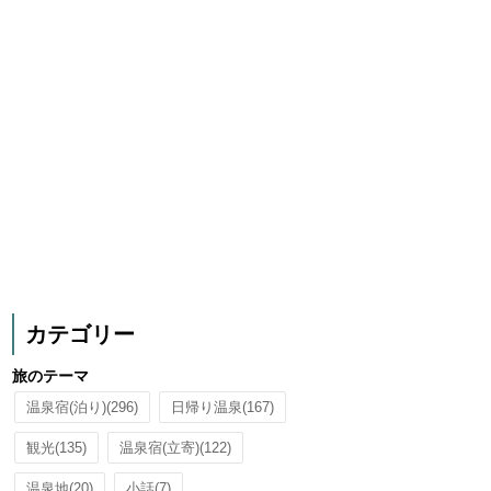
カテゴリー
旅のテーマ
温泉宿(泊り)
(296)
日帰り温泉
(167)
観光
(135)
温泉宿(立寄)
(122)
温泉地
(20)
小話
(7)