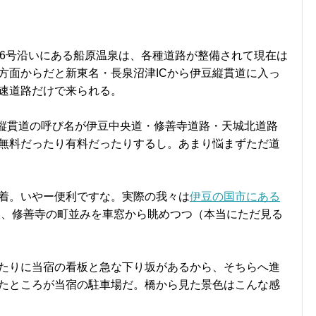
36号沿いにある船原温泉は、各種道路が整備されて現在は
方面からだと新東名・長泉沼津ICから伊豆縦貫道に入っ
高速道路だけで来られる。
縦貫道の呼び名が伊豆中央道・修善寺道路・天城北道路
無料だったり有料だったりするし。あまり悩まずただ道
着。いやー便利ですな。実際の我々は
伊豆の国市にある
後、修善寺の町並みを車窓から眺めつつ（本当にただ見る
たりに当宿の看板と急な下り坂があるから、そちらへ進
たところが当宿の駐車場だ。橋から見た景色はこんな感