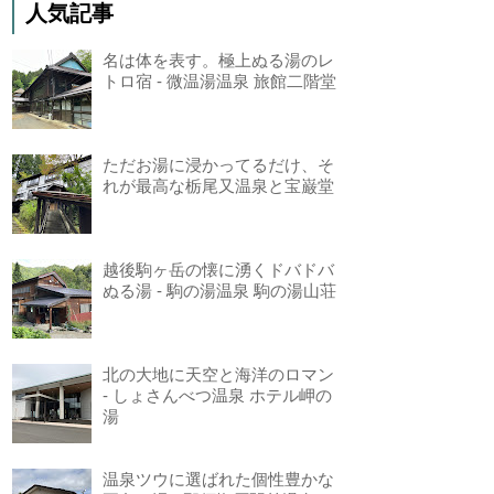
人気記事
名は体を表す。極上ぬる湯のレ
トロ宿 - 微温湯温泉 旅館二階堂
ただお湯に浸かってるだけ、そ
れが最高な栃尾又温泉と宝巌堂
越後駒ヶ岳の懐に湧くドバドバ
ぬる湯 - 駒の湯温泉 駒の湯山荘
北の大地に天空と海洋のロマン
- しょさんべつ温泉 ホテル岬の
湯
温泉ツウに選ばれた個性豊かな