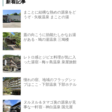
新着記事
まことに結構な熱めの源泉をど
うぞ - 矢板温泉 まことの湯
蓋の向こうに効能たしかなお湯
がある - 鳩の湯温泉 三鳩楼
レトロ感とジビエ料理が気に入
った湯宿 - 梅ヶ島温泉 泉屋旅館
憧れの宿、地域のフラッグシッ
プはここ - 下部温泉 下部ホテル
ヌルヌル＆タマゴ臭の源泉が見
事な一軒宿 - 神白温泉 国元屋