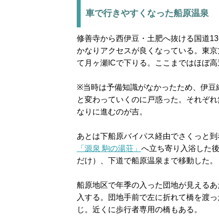
車で行きやすくなった船原温泉
修善寺から西伊豆・土肥へ抜ける国道1
かなりアクセスが良くなっている。東京
て月ヶ瀬ICで下りる。ここまではほぼ
※当時は予備知識がなかったため、伊豆
と変わっていくのに戸惑った。それぞれ
なりに進むのが吉。
あとは下船原バイパス経由でさくっと到
「源泉 駒の湯荘」
へ立ち寄り入浴した
だけ）、下道で船原温泉まで移動した。
船原地区で年季の入った団地が見えるあ
入する。団地手前で左に折れて橋を渡っ
じ。近くに歩行者専用の橋もある。