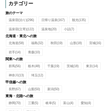
カテゴリー
旅のテーマ
温泉宿(泊り)
(296)
日帰り温泉
(167)
観光
(135)
温泉宿(立寄)
(122)
温泉地
(20)
小話
(7)
北海道・東北への旅
北海道
(58)
福島
(32)
秋田
(19)
山形
(18)
宮城
(16)
岩手
(14)
青森
(10)
関東への旅
群馬
(56)
栃木
(48)
千葉
(19)
茨城
(18)
東京
(14)
神奈川
(13)
埼玉
(12)
甲信越への旅
長野
(67)
山梨
(50)
新潟
(50)
東海・北陸への旅
静岡
(70)
三重
(5)
岐阜
(5)
富山
(4)
愛知
(4)