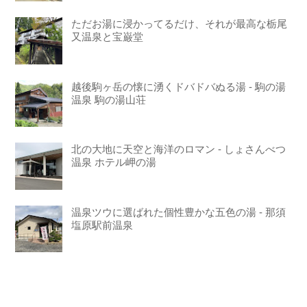
ただお湯に浸かってるだけ、それが最高な栃尾
又温泉と宝巌堂
越後駒ヶ岳の懐に湧くドバドバぬる湯 - 駒の湯
温泉 駒の湯山荘
北の大地に天空と海洋のロマン - しょさんべつ
温泉 ホテル岬の湯
温泉ツウに選ばれた個性豊かな五色の湯 - 那須
塩原駅前温泉