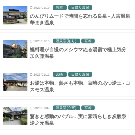
熊本
日帰り温泉
2023/01/19
のんびりムードで時間を忘れる良泉 - 人吉温泉
華まき温泉
温泉宿(泊り)
宮崎
2023/01/15
鯉料理が自慢のメシウマぬる湯宿で極上気分 -
加久藤温泉
宮崎
日帰り温泉
2023/01/11
お湯は本物、熱さも本物、宮崎のあつ湯王 - コ
スモス温泉
温泉宿(立寄)
宮崎
2023/01/07
驚きと感動のバブル…実に素晴らしき炭酸泉 -
湯之元温泉