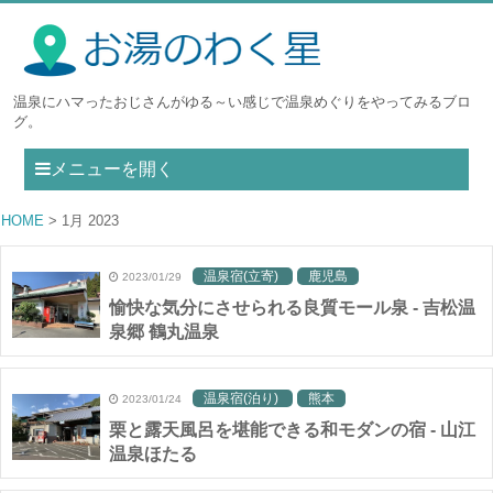
温泉にハマったおじさんがゆる～い感じで温泉めぐりをやってみるブロ
グ。
メニューを開く
HOME
1月 2023
温泉宿(立寄)
鹿児島
2023/01/29
愉快な気分にさせられる良質モール泉 - 吉松温
泉郷 鶴丸温泉
温泉宿(泊り)
熊本
2023/01/24
栗と露天風呂を堪能できる和モダンの宿 - 山江
温泉ほたる