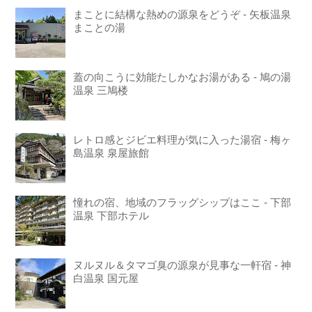
まことに結構な熱めの源泉をどうぞ - 矢板温泉
まことの湯
蓋の向こうに効能たしかなお湯がある - 鳩の湯
温泉 三鳩楼
レトロ感とジビエ料理が気に入った湯宿 - 梅ヶ
島温泉 泉屋旅館
憧れの宿、地域のフラッグシップはここ - 下部
温泉 下部ホテル
ヌルヌル＆タマゴ臭の源泉が見事な一軒宿 - 神
白温泉 国元屋