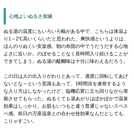
心地よいぬるさ加減
ぬる湯の温度にもいろいろ幅がある中で、こちらは体温よ
り1～2℃高いくらいだと思われた。爽快感というよりは、
ほんのりぬくい安楽感。朝の布団の中でうだうだする心地
よさに近いか。のぼせることなく長時間入り続けることが
できてしまう。ぬる湯の醍醐味は十分に味わえるだろう。
この日は人の出入りがわりとあって、適度に回転してあげ
ないとな～という意識もあって、1時間浴を連発するよう
な入り方はしなかったけど、臨機応変に立ち回りながら堪
能させてもらった。ぬるくても湯あがりはぽかぽかで温泉
効果はしっかり。お肌もいつもと違う普通じゃないスベス
ベ感。前日の万座温泉との合わせ技効果なんだとしても、
こりゃすごい。