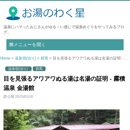
温泉にハマったおじさんがゆる～い感じで温泉めぐりをやってみるブロ
グ。
メニューを開く
Home
温泉宿(泊り)
群馬
目を見張るアワアワぬる湯は名湯の証明 - 霧積温泉 金湯館
温泉宿(泊り)
群馬
目を見張るアワアワぬる湯は名湯の証明 - 霧積
温泉 金湯館
公開 2025/01/16