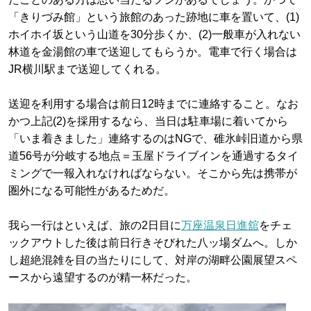
「きりづみ館」という旅館のあった跡地に車を置いて、(1)
ホイホイ坂という山道を30分歩くか、(2)一般車が入れない
林道を金湯館の車で送迎してもらうか。電車で行く場合は
JR横川駅まで送迎してくれる。
送迎を利用する場合は前日12時までに連絡すること。なお
かつ上記(2)を採用するなら、当日は駐車場に着いてから
「いま着きました」連絡するのはNGで、碓氷峠旧道から県
道56号が分岐する地点＝玉屋ドライブインを通過するタイ
ミングで一報入れなければならない。そこから先は携帯が
圏外になる可能性があるためだ。
我ら一行はといえば、旅の2日目に
万座温泉日進舘
をチェ
ックアウトした後は前日行きそびれた八ッ場ダムへ。しか
し超絶混雑を目の当たりにして、対岸の湖畔公園展望スペ
ースから遠望するのが精一杯だった。