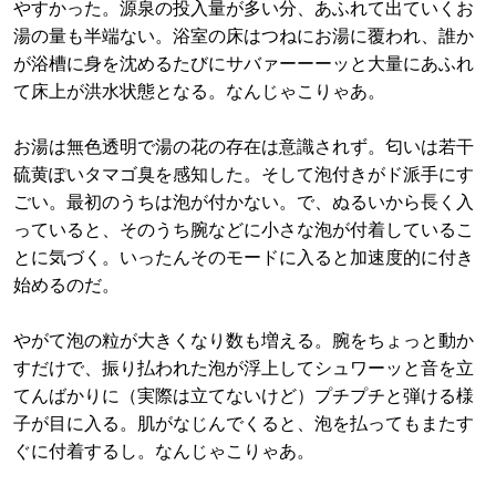
やすかった。源泉の投入量が多い分、あふれて出ていくお
湯の量も半端ない。浴室の床はつねにお湯に覆われ、誰か
が浴槽に身を沈めるたびにサバァーーーッと大量にあふれ
て床上が洪水状態となる。なんじゃこりゃあ。
お湯は無色透明で湯の花の存在は意識されず。匂いは若干
硫黄ぽいタマゴ臭を感知した。そして泡付きがド派手にす
ごい。最初のうちは泡が付かない。で、ぬるいから長く入
っていると、そのうち腕などに小さな泡が付着しているこ
とに気づく。いったんそのモードに入ると加速度的に付き
始めるのだ。
やがて泡の粒が大きくなり数も増える。腕をちょっと動か
すだけで、振り払われた泡が浮上してシュワーッと音を立
てんばかりに（実際は立てないけど）プチプチと弾ける様
子が目に入る。肌がなじんでくると、泡を払ってもまたす
ぐに付着するし。なんじゃこりゃあ。