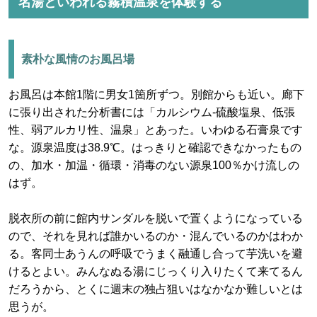
名湯といわれる霧積温泉を体験する
素朴な風情のお風呂場
お風呂は本館1階に男女1箇所ずつ。別館からも近い。廊下
に張り出された分析書には「カルシウム-硫酸塩泉、低張
性、弱アルカリ性、温泉」とあった。いわゆる石膏泉です
な。源泉温度は38.9℃。はっきりと確認できなかったもの
の、加水・加温・循環・消毒のない源泉100％かけ流しの
はず。
脱衣所の前に館内サンダルを脱いで置くようになっている
ので、それを見れば誰かいるのか・混んでいるのかはわか
る。客同士あうんの呼吸でうまく融通し合って芋洗いを避
けるとよい。みんなぬる湯にじっくり入りたくて来てるん
だろうから、とくに週末の独占狙いはなかなか難しいとは
思うが。