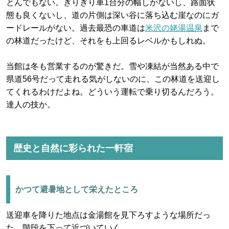
とんでもない。ぎりぎり車1台分の幅しかないし、路面状
態も良くないし、道の片側は深い谷に落ち込む崖なのにガ
ードレールがない。過去最恐の車道は
米沢の姥湯温泉
まで
の林道だったけど、それをも上回るレベルかもしれぬ。
当館は冬も営業するのが驚きだ。雪や凍結が当然ある中で
県道56号だって走れる気がしないのに、この林道を送迎し
てくれるわけだよね。どういう運転で乗り切るんだろう。
達人の技か。
歴史と自然に彩られた一軒宿
かつて避暑地として栄えたところ
送迎車を降りた地点は金湯館を見下ろすような場所だっ
た。階段を下って近づいていく。