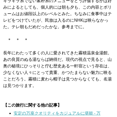
キラキラ系でない素朴系のメニューをどう評価するかは好
みによるとしても、個人的には朝も夕も、この内容とボリ
ュームはお値段以上のレベルとみた。ちなみに食事中はテ
レビをつけていたが、民放は入るのにNHKは映らなかっ
た。テレ朝もだめだったかな。参考までに。
＊ ＊ ＊
長年にわたって多くの人に愛されてきた霧積温泉金湯館。
あの良質のぬる湯ならば納得だ。現代の視点で見ると、山
奥の秘境にひっそりと佇む歴史ある一軒宿という存在は、
少なくない人々にとって貴重、かつたまらない魅力に映る
ことだろう。霧積に麦わら帽子は見つからなくても、名湯
は見つかります。
【この旅行に関する他の記事】
安定の万座クオリティをカジュアルに堪能 - 万