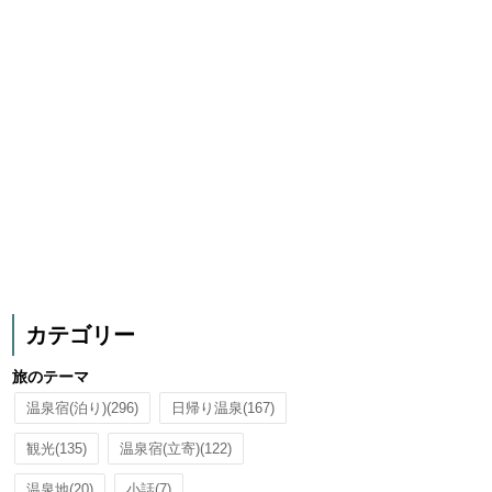
カテゴリー
旅のテーマ
温泉宿(泊り)
(296)
日帰り温泉
(167)
観光
(135)
温泉宿(立寄)
(122)
温泉地
(20)
小話
(7)