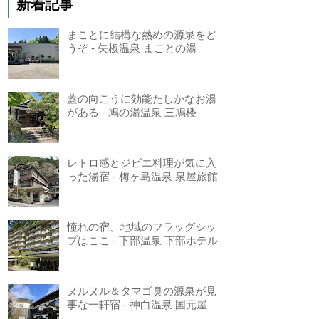
新着記事
まことに結構な熱めの源泉をど
うぞ - 矢板温泉 まことの湯
蓋の向こうに効能たしかなお湯
がある - 鳩の湯温泉 三鳩楼
レトロ感とジビエ料理が気に入
った湯宿 - 梅ヶ島温泉 泉屋旅館
憧れの宿、地域のフラッグシッ
プはここ - 下部温泉 下部ホテル
ヌルヌル＆タマゴ臭の源泉が見
事な一軒宿 - 神白温泉 国元屋