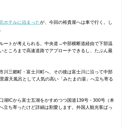
元ホテルに泊まった
が、今回の裕貴屋へは車で行く。し
。
ルートが考えられる。中央道→中部横断道経由で下部温
近いところまで高速道路でアプローチできるし、たぶん最
を市川三郷町・富士川町へ、その後は富士川に沿って中部
絶景露天風呂として人気の高い「みたまの湯」へ立ち寄る
湖ICから富士五湖をかすめつつ国道139号・300号（本
へ立ち寄ったけど詳細は割愛します。外国人観光客ばっ