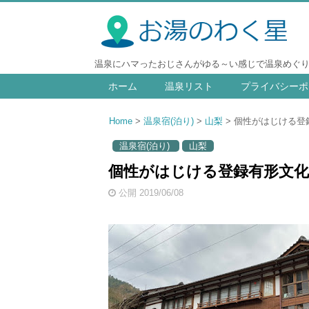
温泉にハマったおじさんがゆる～い感じで温泉めぐ
ホーム
温泉リスト
プライバシーポ
Home
温泉宿(泊り)
山梨
個性がはじける登録
温泉宿(泊り)
山梨
個性がはじける登録有形文化財
公開 2019/06/08