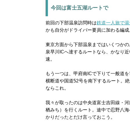
今回は富士五湖ルートで
前回の下部温泉訪問時は
鉄道一人旅で湯
かも自分がドライバー要員に加わる編成
東京方面から下部温泉まではいくつかの
泉早川ICへ達するルートなら、かなり
速。
もう一つは、甲府南ICで下りて一般道
横断道や国道52号を南下するルート。
ならこれ。
我々が取ったのは中央道富士吉田線・河口
栖みち）を行くルート。途中で忍野八海
かりだったとだけ言っておこう。