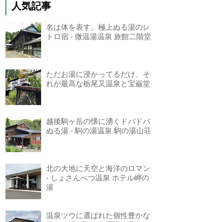
人気記事
名は体を表す。極上ぬる湯のレ
トロ宿 - 微温湯温泉 旅館二階堂
ただお湯に浸かってるだけ、そ
れが最高な栃尾又温泉と宝巌堂
越後駒ヶ岳の懐に湧くドバドバ
ぬる湯 - 駒の湯温泉 駒の湯山荘
北の大地に天空と海洋のロマン
- しょさんべつ温泉 ホテル岬の
湯
温泉ツウに選ばれた個性豊かな