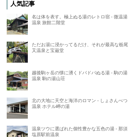
人気記事
名は体を表す。極上ぬる湯のレトロ宿 - 微温湯
温泉 旅館二階堂
ただお湯に浸かってるだけ、それが最高な栃尾
又温泉と宝巌堂
越後駒ヶ岳の懐に湧くドバドバぬる湯 - 駒の湯
温泉 駒の湯山荘
北の大地に天空と海洋のロマン - しょさんべつ
温泉 ホテル岬の湯
温泉ツウに選ばれた個性豊かな五色の湯 - 那須
塩原駅前温泉