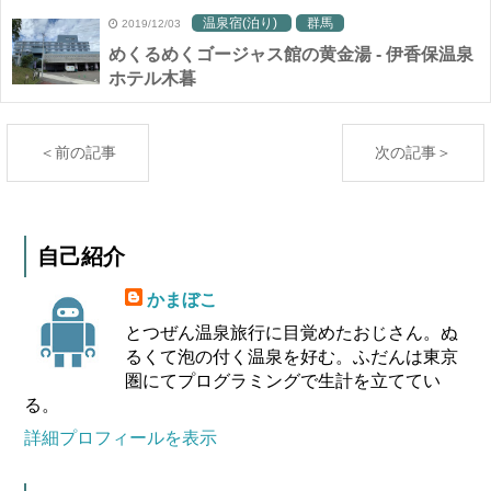
温泉宿(泊り)
群馬
2019/12/03
めくるめくゴージャス館の黄金湯 - 伊香保温泉
ホテル木暮
＜前の記事
次の記事＞
自己紹介
かまぼこ
とつぜん温泉旅行に目覚めたおじさん。ぬ
るくて泡の付く温泉を好む。ふだんは東京
圏にてプログラミングで生計を立ててい
る。
詳細プロフィールを表示