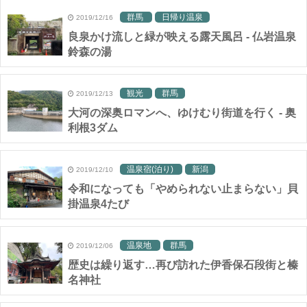
群馬
日帰り温泉
2019/12/16
良泉かけ流しと緑が映える露天風呂 - 仏岩温泉
鈴森の湯
観光
群馬
2019/12/13
大河の深奥ロマンへ、ゆけむり街道を行く - 奥
利根3ダム
温泉宿(泊り)
新潟
2019/12/10
令和になっても「やめられない止まらない」貝
掛温泉4たび
温泉地
群馬
2019/12/06
歴史は繰り返す…再び訪れた伊香保石段街と榛
名神社