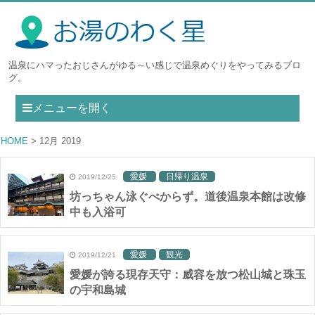
温泉にハマったおじさんがゆる～い感じで温泉めぐりをやってみるブロ
グ。
メニューを開く
HOME
12月 2019
愛媛
日帰り温泉
2019/12/25
坊っちゃん泳ぐべからず。道後温泉本館は改修
中も入浴可
愛媛
観光
2019/12/21
愛媛が誇る現存天守：威容を放つ松山城と珠玉
の宇和島城