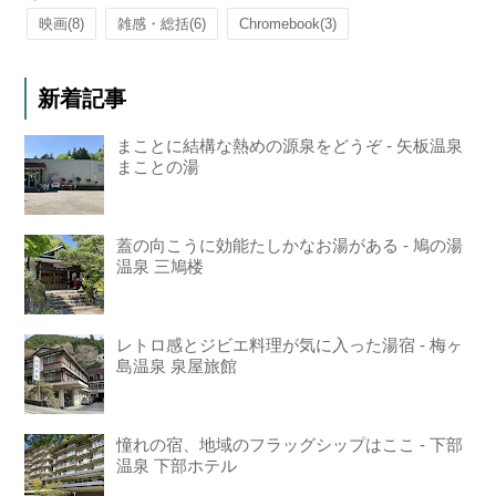
映画
(8)
雑感・総括
(6)
Chromebook
(3)
新着記事
まことに結構な熱めの源泉をどうぞ - 矢板温泉
まことの湯
蓋の向こうに効能たしかなお湯がある - 鳩の湯
温泉 三鳩楼
レトロ感とジビエ料理が気に入った湯宿 - 梅ヶ
島温泉 泉屋旅館
憧れの宿、地域のフラッグシップはここ - 下部
温泉 下部ホテル