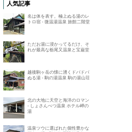
人気記事
名は体を表す。極上ぬる湯のレ
トロ宿 - 微温湯温泉 旅館二階堂
ただお湯に浸かってるだけ、そ
れが最高な栃尾又温泉と宝巌堂
越後駒ヶ岳の懐に湧くドバドバ
ぬる湯 - 駒の湯温泉 駒の湯山荘
北の大地に天空と海洋のロマン
- しょさんべつ温泉 ホテル岬の
湯
温泉ツウに選ばれた個性豊かな