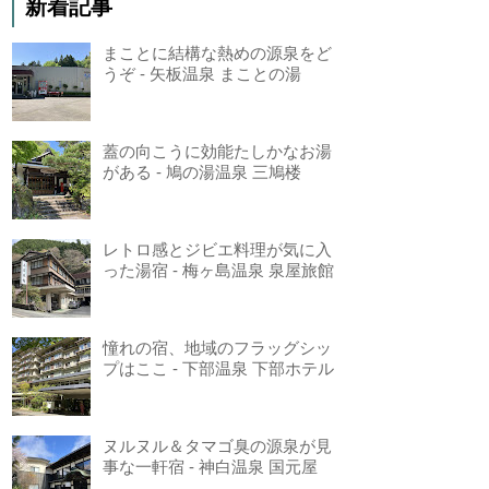
新着記事
まことに結構な熱めの源泉をど
うぞ - 矢板温泉 まことの湯
蓋の向こうに効能たしかなお湯
がある - 鳩の湯温泉 三鳩楼
レトロ感とジビエ料理が気に入
った湯宿 - 梅ヶ島温泉 泉屋旅館
憧れの宿、地域のフラッグシッ
プはここ - 下部温泉 下部ホテル
ヌルヌル＆タマゴ臭の源泉が見
事な一軒宿 - 神白温泉 国元屋