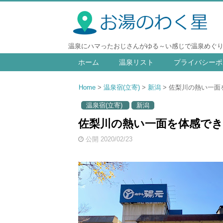
温泉にハマったおじさんがゆる～い感じで温泉めぐ
ホーム
温泉リスト
プライバシーポ
Home
温泉宿(立寄)
新潟
佐梨川の熱い一面を
温泉宿(立寄)
新潟
佐梨川の熱い一面を体感できる
公開 2020/02/23