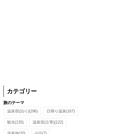
カテゴリー
旅のテーマ
温泉宿(泊り)
(296)
日帰り温泉
(167)
観光
(135)
温泉宿(立寄)
(122)
温泉地
(20)
小話
(7)