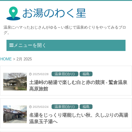
温泉にハマったおじさんがゆる～い感じで温泉めぐりをやってみるブロ
グ。
メニューを開く
HOME
2月 2025
温泉宿(泊り)
福島
2025/02/28
土湯峠の秘湯で楽しむ白と赤の競演 - 鷲倉温泉
高原旅館
温泉宿(泊り)
福島
2025/02/24
名湯をじっくり堪能したい秋、久しぶりの高湯
温泉玉子湯へ