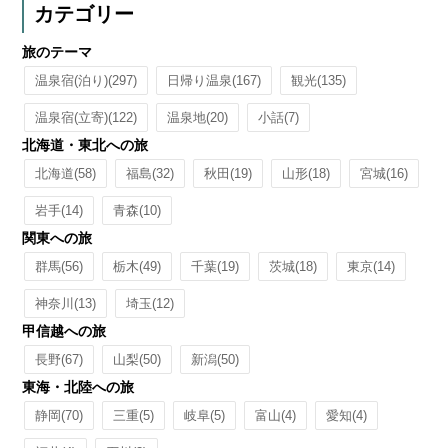
カテゴリー
旅のテーマ
温泉宿(泊り)
(297)
日帰り温泉
(167)
観光
(135)
温泉宿(立寄)
(122)
温泉地
(20)
小話
(7)
北海道・東北への旅
北海道
(58)
福島
(32)
秋田
(19)
山形
(18)
宮城
(16)
岩手
(14)
青森
(10)
関東への旅
群馬
(56)
栃木
(49)
千葉
(19)
茨城
(18)
東京
(14)
神奈川
(13)
埼玉
(12)
甲信越への旅
長野
(67)
山梨
(50)
新潟
(50)
東海・北陸への旅
静岡
(70)
三重
(5)
岐阜
(5)
富山
(4)
愛知
(4)