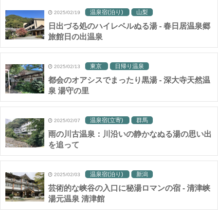
温泉宿(泊り)
山梨
2025/02/19
日出づる処のハイレベルぬる湯 - 春日居温泉郷
旅館日の出温泉
東京
日帰り温泉
2025/02/13
都会のオアシスでまったり黒湯 - 深大寺天然温
泉 湯守の里
温泉宿(立寄)
群馬
2025/02/07
雨の川古温泉：川沿いの静かなぬる湯の思い出
を追って
温泉宿(泊り)
新潟
2025/02/03
芸術的な峡谷の入口に秘湯ロマンの宿 - 清津峡
湯元温泉 清津館