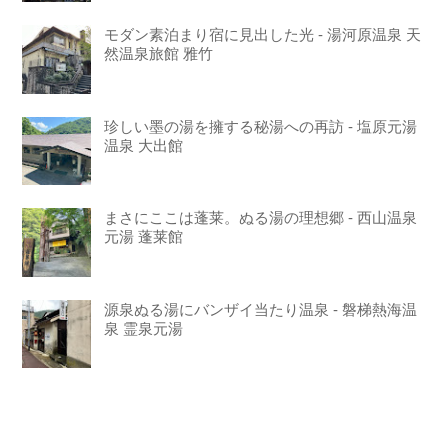
モダン素泊まり宿に見出した光 - 湯河原温泉 天
然温泉旅館 雅竹
珍しい墨の湯を擁する秘湯への再訪 - 塩原元湯
温泉 大出館
まさにここは蓬莱。ぬる湯の理想郷 - 西山温泉
元湯 蓬莱館
源泉ぬる湯にバンザイ当たり温泉 - 磐梯熱海温
泉 霊泉元湯