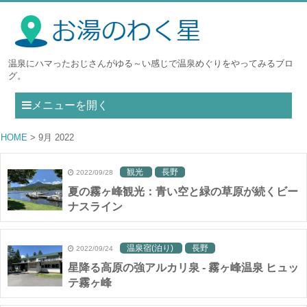
温泉にハマったおじさんがゆる～い感じで温泉めぐりをやってみるブロ
グ。
メニューを開く
HOME
9月 2022
観光
長野
2022/09/28
夏の霧ヶ峰観光：青い空と緑の草原が続くビー
ナスライン
温泉宿(泊り)
長野
2022/09/24
星降る高原の強アルカリ泉 - 霧ヶ峰温泉 ヒュッ
テ霧ヶ峰