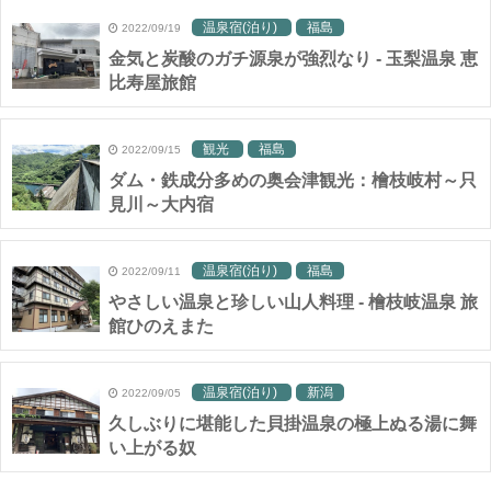
温泉宿(泊り)
福島
2022/09/19
金気と炭酸のガチ源泉が強烈なり - 玉梨温泉 恵
比寿屋旅館
観光
福島
2022/09/15
ダム・鉄成分多めの奥会津観光：檜枝岐村～只
見川～大内宿
温泉宿(泊り)
福島
2022/09/11
やさしい温泉と珍しい山人料理 - 檜枝岐温泉 旅
館ひのえまた
温泉宿(泊り)
新潟
2022/09/05
久しぶりに堪能した貝掛温泉の極上ぬる湯に舞
い上がる奴