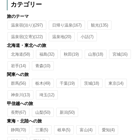
カテゴリー
旅のテーマ
温泉宿(泊り)
(297)
日帰り温泉
(167)
観光
(135)
温泉宿(立寄)
(122)
温泉地
(20)
小話
(7)
北海道・東北への旅
北海道
(58)
福島
(32)
秋田
(19)
山形
(18)
宮城
(16)
岩手
(14)
青森
(10)
関東への旅
群馬
(56)
栃木
(49)
千葉
(19)
茨城
(18)
東京
(14)
神奈川
(13)
埼玉
(12)
甲信越への旅
長野
(67)
山梨
(50)
新潟
(50)
東海・北陸への旅
静岡
(70)
三重
(5)
岐阜
(5)
富山
(4)
愛知
(4)