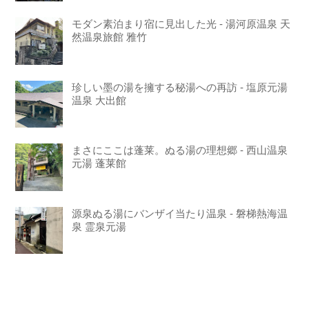
モダン素泊まり宿に見出した光 - 湯河原温泉 天
然温泉旅館 雅竹
珍しい墨の湯を擁する秘湯への再訪 - 塩原元湯
温泉 大出館
まさにここは蓬莱。ぬる湯の理想郷 - 西山温泉
元湯 蓬莱館
源泉ぬる湯にバンザイ当たり温泉 - 磐梯熱海温
泉 霊泉元湯