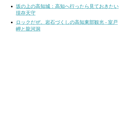
坂の上の高知城：高知へ行ったら見ておきたい
現存天守
ロックだぜ。岩石づくしの高知東部観光 - 室戸
岬と龍河洞