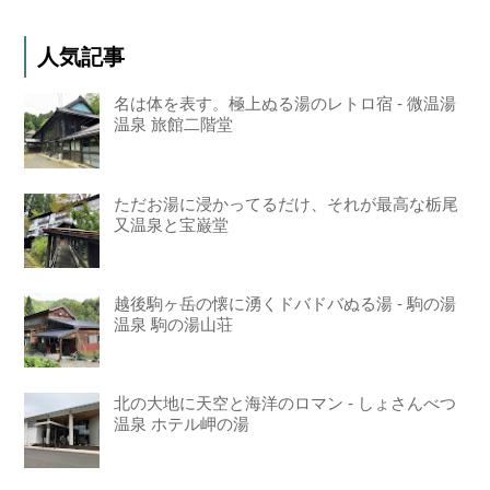
人気記事
名は体を表す。極上ぬる湯のレトロ宿 - 微温湯
温泉 旅館二階堂
ただお湯に浸かってるだけ、それが最高な栃尾
又温泉と宝巌堂
越後駒ヶ岳の懐に湧くドバドバぬる湯 - 駒の湯
温泉 駒の湯山荘
北の大地に天空と海洋のロマン - しょさんべつ
温泉 ホテル岬の湯