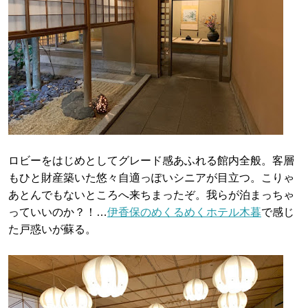
ロビーをはじめとしてグレード感あふれる館内全般。客層
もひと財産築いた悠々自適っぽいシニアが目立つ。こりゃ
あとんでもないところへ来ちまったぞ。我らが泊まっちゃ
っていいのか？！…
伊香保のめくるめくホテル木暮
で感じ
た戸惑いが蘇る。