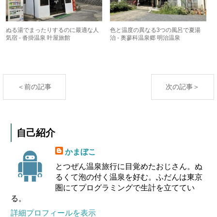
ぬる湯でまったりするのに最適な人
色と温度の異なる3つの風呂で夏湯
気宿 - 沓掛温泉 叶屋旅館
治 - 奥蓼科温泉郷 明治温泉
＜前の記事
次の記事＞
自己紹介
かまぼこ
とつぜん温泉旅行に目覚めたおじさん。ぬ
るくて泡の付く温泉を好む。ふだんは東京
圏にてプログラミングで生計を立ててい
る。
詳細プロフィールを表示