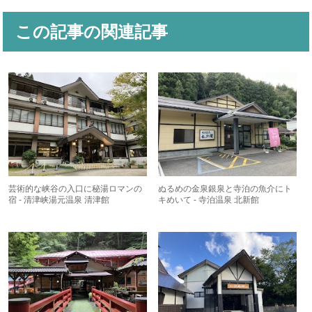
この記事の関連記事
芸術的な峡谷の入口に秘湯ロマンの
ぬるめの金泉銀泉と寺泊の魚介にト
宿 - 清津峡湯元温泉 清津館
キめいて - 寺泊温泉 北新館