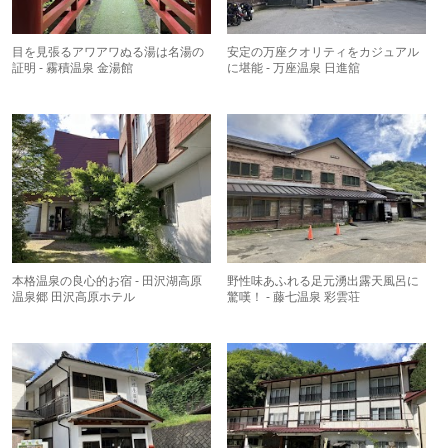
目を見張るアワアワぬる湯は名湯の
安定の万座クオリティをカジュアル
証明 - 霧積温泉 金湯館
に堪能 - 万座温泉 日進舘
本格温泉の良心的お宿 - 田沢湖高原
野性味あふれる足元湧出露天風呂に
温泉郷 田沢高原ホテル
驚嘆！ - 藤七温泉 彩雲荘