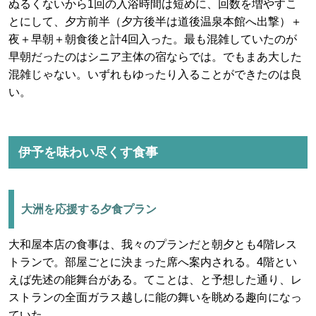
ぬるくないから1回の入浴時間は短めに、回数を増やすこ
とにして、夕方前半（夕方後半は道後温泉本館へ出撃）＋
夜＋早朝＋朝食後と計4回入った。最も混雑していたのが
早朝だったのはシニア主体の宿ならでは。でもまあ大した
混雑じゃない。いずれもゆったり入ることができたのは良
い。
伊予を味わい尽くす食事
大洲を応援する夕食プラン
大和屋本店の食事は、我々のプランだと朝夕とも4階レス
トランで。部屋ごとに決まった席へ案内される。4階とい
えば先述の能舞台がある。てことは、と予想した通り、レ
ストランの全面ガラス越しに能の舞いを眺める趣向になっ
ていた。