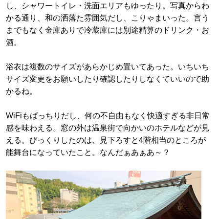
し、シャワートイレ・洗面エリアもゆったり。写真からわ
かる通り、和の洒落た雰囲気だし、こりゃまいった。言う
までもなく金庫ありで冷蔵庫には別途精算のドリンク・お
酒。
浴衣は複数のサイズがあらかじめ置いてあった。いちいち
サイズ変更をお願いしたり確認したりしなくていいので助
かるね。
WiFiもばっちりだし、何の不自由もなく快適すぎる非日常
感を味わえる。窓の外は温泉街で向かいのホテルなどが見
える。びっくりしたのは、見下ろすと4階相当のところが
能舞台になっていたこと。なんだぁあぁあ～？