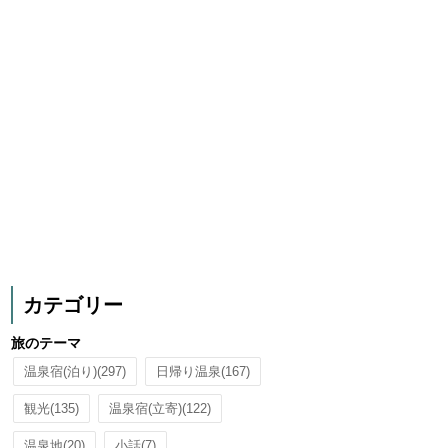
カテゴリー
旅のテーマ
温泉宿(泊り)
(297)
日帰り温泉
(167)
観光
(135)
温泉宿(立寄)
(122)
温泉地
(20)
小話
(7)