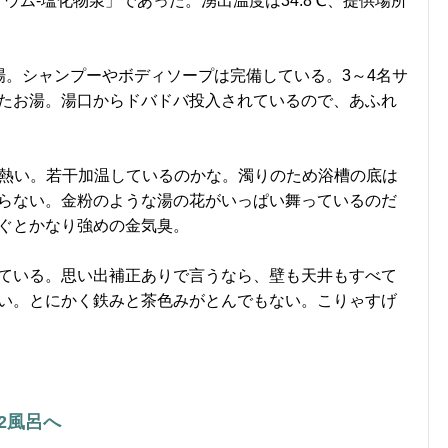
ナトリウム-塩化物泉」であった。湧出温度は34.8℃、提供場所
場。シャンプーやボディソープは完備している。3～4名サ
たお湯。湯口からドバドバ投入されているので、あふれ
は熱い。若干加温しているのかな。濁りのため浴槽の底は
らない。金粉のような湯の花がいっぱい舞っているのだ
ぐとかなり強めの金気臭。
ている。思い出補正ありで言うなら、壁も天井もすべて
い。とにかく鉄みと茶色みがとんでもない。こりゃすげ
2風呂へ