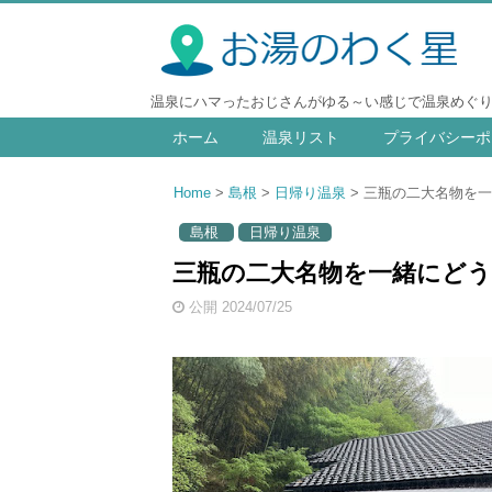
温泉にハマったおじさんがゆる～い感じで温泉めぐ
ホーム
温泉リスト
プライバシーポ
Home
島根
日帰り温泉
三瓶の二大名物を一
島根
日帰り温泉
三瓶の二大名物を一緒にどうぞ
公開 2024/07/25