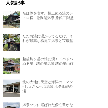
人気記事
名は体を表す。極上ぬる湯のレ
トロ宿 - 微温湯温泉 旅館二階堂
ただお湯に浸かってるだけ、そ
れが最高な栃尾又温泉と宝巌堂
越後駒ヶ岳の懐に湧くドバドバ
ぬる湯 - 駒の湯温泉 駒の湯山荘
北の大地に天空と海洋のロマン
- しょさんべつ温泉 ホテル岬の
湯
温泉ツウに選ばれた個性豊かな