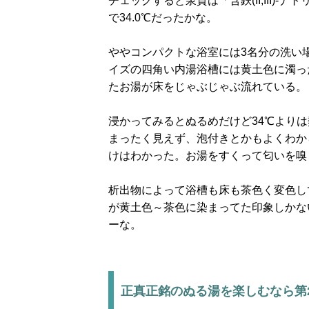
チェックすると泉質は「含鉄(II,III)-
で34.0℃だったかな。
ややコンパクトな浴室には3名分の洗い
イズの四角い内湯浴槽には黄土色に濁っ
たお湯が床をじゃぶじゃぶ流れている。
浸かってみるとぬるめだけど34℃より
まったく見えず、泡付きとかもよくわか
けはわかった。お湯をすくって匂いを嗅
析出物によって浴槽も床も茶色く変色し
が黄土色～茶色に染まってた印象しかな
ーな。
正真正銘のぬる湯を楽しむなら第