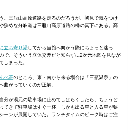
う。三瓶山高原道路を走るのだろうが、初見で気をつけ
や狭めな分岐道は三瓶山高原道路の橋の真下にある。高
に立ち寄り湯
してから当館へ向かう際にちょっと迷っ
ので、そういう立体交差だと知らずに2次元地図を見なが
てしまった。
んべ荘
のところ、東・南から来る場合は「三瓶温泉」の
へ曲がっていくのが正解。
自分が湯元の駐車場に止めてしばらくしたら、ちょうど
ってきて駐車場はすぐ一杯、しかも出る車と入る車が狭
シーンが展開していた。ランチタイムのピーク時はご注