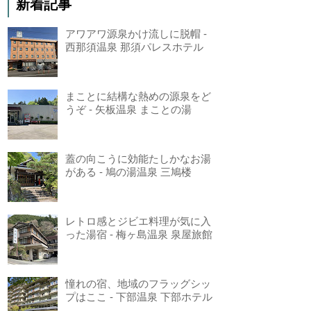
新着記事
アワアワ源泉かけ流しに脱帽 -
西那須温泉 那須パレスホテル
まことに結構な熱めの源泉をど
うぞ - 矢板温泉 まことの湯
蓋の向こうに効能たしかなお湯
がある - 鳩の湯温泉 三鳩楼
レトロ感とジビエ料理が気に入
った湯宿 - 梅ヶ島温泉 泉屋旅館
憧れの宿、地域のフラッグシッ
プはここ - 下部温泉 下部ホテル