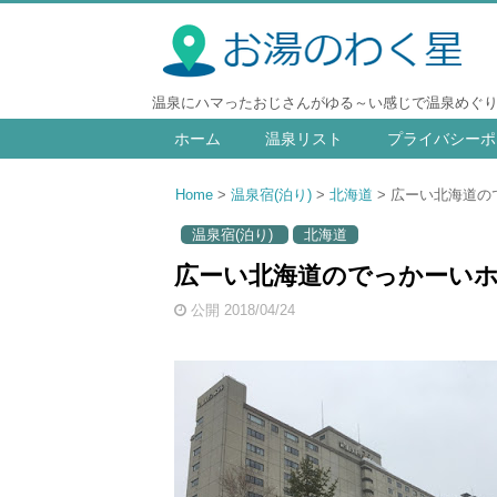
温泉にハマったおじさんがゆる～い感じで温泉めぐ
ホーム
温泉リスト
プライバシーポ
Home
温泉宿(泊り)
北海道
広ーい北海道ので
温泉宿(泊り)
北海道
広ーい北海道のでっかーいホテ
公開 2018/04/24