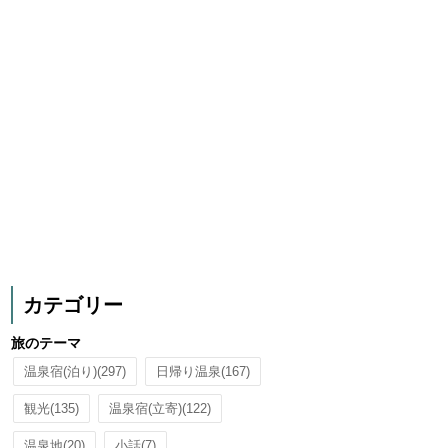
カテゴリー
旅のテーマ
温泉宿(泊り)
(297)
日帰り温泉
(167)
観光
(135)
温泉宿(立寄)
(122)
温泉地
(20)
小話
(7)