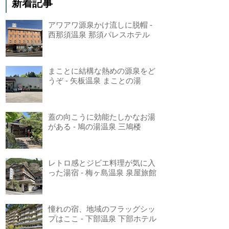
新着記事
アワアワ源泉かけ流しに脱帽 -
西那須温泉 那須パレスホテル
まことに結構な熱めの源泉をど
うぞ - 矢板温泉 まことの湯
蓋の向こうに効能たしかなお湯
がある - 鳩の湯温泉 三鳩楼
レトロ感とジビエ料理が気に入
った湯宿 - 梅ヶ島温泉 泉屋旅館
憧れの宿、地域のフラッグシッ
プはここ - 下部温泉 下部ホテル