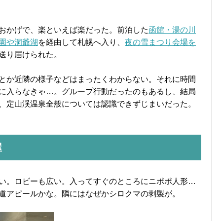
おかげで、楽といえば楽だった。前泊した
函館・湯の川
園や洞爺湖
を経由して札幌へ入り、
夜の雪まつり会場を
送り届けられた。
とか近隣の様子などはまったくわからない。それに時間
に入らなきゃ…。グループ行動だったのもあるし、結局
、定山渓温泉全般については認識できずじまいだった。
屋
い。ロビーも広い。入ってすぐのところにニポポ人形…
道アピールかな。隣にはなぜかシロクマの剥製が。