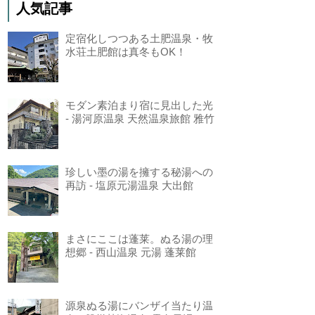
人気記事
定宿化しつつある土肥温泉・牧
水荘土肥館は真冬もOK！
モダン素泊まり宿に見出した光
- 湯河原温泉 天然温泉旅館 雅竹
珍しい墨の湯を擁する秘湯への
再訪 - 塩原元湯温泉 大出館
まさにここは蓬莱。ぬる湯の理
想郷 - 西山温泉 元湯 蓬莱館
源泉ぬる湯にバンザイ当たり温