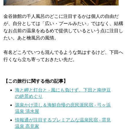
金谷旅館の千人風呂のどこに注目するかは個人の自由だ
が、自分としては「広い・プールみたい」ではなく、結構
なお点前の温泉をぬるめで提供しているという点に注目し
たい。あと檜風呂の風情。
有名どころでいつも混んでるような気はするけど、下田へ
行くなら立ち寄っておきたい先だ。
【この旅行に関する他の記事】
海と岬と灯台と - 風にも負けず、下田と南伊豆
の絶景めぐり
源泉かけ流し＆海鮮自慢の庶民派民宿 - 弓ヶ浜
温泉 清水屋
情報通が注目するプレミアムな温泉民宿 - 雲見
温泉 高見家