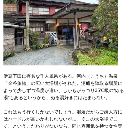
伊豆下田に有名な千人風呂がある。河内（こうち）温泉
「金谷旅館」の広い大浴場がそれだ。湯船を陣取る場所に
よって少しずつ温度が違い、しかもがっつり35℃級の“ぬる
湯”もあるというから、ぬる湯好きにはたまらない。
これはもう行くしかないでしょう。混浴だからご婦人方に
はハードルが高いかもしれないが…。※この大浴場でこ
そ、というこだわりがないなら、同じ雰囲気を持つ女性専