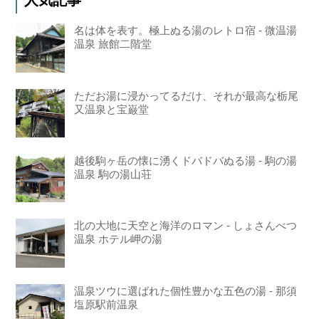
人気記事
名は体を表す。極上ぬる湯のレトロ宿 - 微温湯
温泉 旅館二階堂
ただお湯に浸かってるだけ、それが最高な栃尾
又温泉と宝巌堂
越後駒ヶ岳の懐に湧くドバドバぬる湯 - 駒の湯
温泉 駒の湯山荘
北の大地に天空と海洋のロマン - しょさんべつ
温泉 ホテル岬の湯
温泉ツウに選ばれた個性豊かな五色の湯 - 那須
塩原駅前温泉