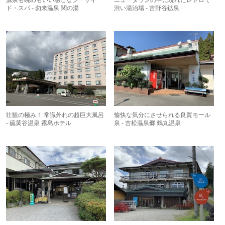
源泉も眺めもいい感じなシーサイ
ニュータウンの中に現れたレトロで
ド・スパ - 勿来温泉 関の湯
渋い湯治場 - 吉野谷鉱泉
壮観の極み！ 常識外れの超巨大風呂
愉快な気分にさせられる良質モール
- 硫黄谷温泉 霧島ホテル
泉 - 吉松温泉郷 鶴丸温泉