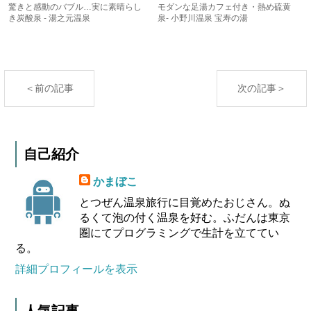
驚きと感動のバブル…実に素晴らし
モダンな足湯カフェ付き・熱め硫黄
き炭酸泉 - 湯之元温泉
泉- 小野川温泉 宝寿の湯
＜前の記事
次の記事＞
自己紹介
かまぼこ
とつぜん温泉旅行に目覚めたおじさん。ぬ
るくて泡の付く温泉を好む。ふだんは東京
圏にてプログラミングで生計を立ててい
る。
詳細プロフィールを表示