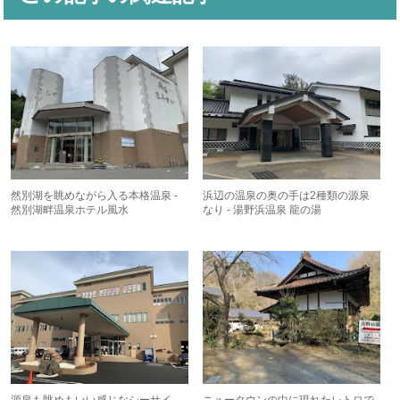
然別湖を眺めながら入る本格温泉 -
浜辺の温泉の奥の手は2種類の源泉
然別湖畔温泉ホテル風水
なり - 湯野浜温泉 龍の湯