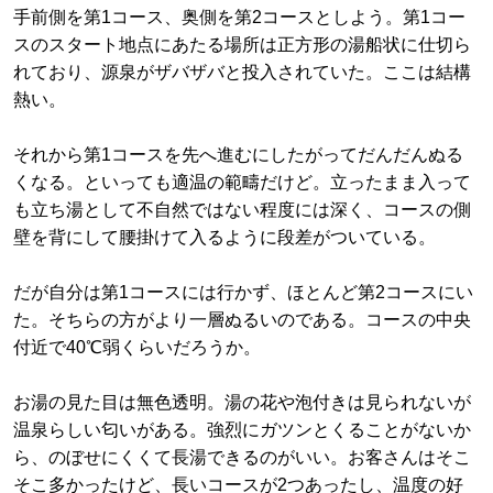
手前側を第1コース、奥側を第2コースとしよう。第1コー
スのスタート地点にあたる場所は正方形の湯船状に仕切ら
れており、源泉がザバザバと投入されていた。ここは結構
熱い。
それから第1コースを先へ進むにしたがってだんだんぬる
くなる。といっても適温の範疇だけど。立ったまま入って
も立ち湯として不自然ではない程度には深く、コースの側
壁を背にして腰掛けて入るように段差がついている。
だが自分は第1コースには行かず、ほとんど第2コースにい
た。そちらの方がより一層ぬるいのである。コースの中央
付近で40℃弱くらいだろうか。
お湯の見た目は無色透明。湯の花や泡付きは見られないが
温泉らしい匂いがある。強烈にガツンとくることがないか
ら、のぼせにくくて長湯できるのがいい。お客さんはそこ
そこ多かったけど、長いコースが2つあったし、温度の好