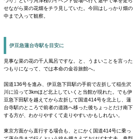
つり」という河津桜のイベント会場へ行く途中で車を走ら
せながら菜の花畑をチラ見していた。今回はしっかり畑の
中まで入って観察。
伊豆急蓮台寺駅を目安に
見事な菜の花の千人風呂ですな。と、うまいことを言った
つもりになって、では本命の金谷旅館へ。
国道136号を進み、伊豆急下田駅の手前で左折して稲生沢
川に沿って3kmほど北上していくと当館が現れた。でも伊
豆急下田駅を越えてから左折して国道414号を北上し、蓮
台寺駅のところで前者の道路へ移った後ちょっとだけ南下
する方が、わかりやすくて走りやすいかもしれない。
東京方面から直行する場合も、とにかく国道414号に乗っ
て蓮台寺まで行くという線を押さえておけば大丈夫。典型