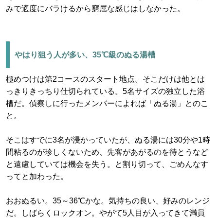
みで適度にバラけるから窮屈な感じはしなかった。
やはり狙う人が多い、35℃級のぬる湯槽
極めつけは第2コースのスタート地点。そこだけは他とは
っきりきっちり仕切られている。5名サイズの独立した浴
槽だ。偵察しに行ったメンバーによれば「ぬる湯」とのこ
と。
そこはすでに3名が浸かっていたが、ぬる湯には30分や1時
間粘るのが珍しくないため、先客があがるのを待とうなど
と遠慮していては機会を失う。と割り切って、ごめんなす
ってと加わった。
おおぬるい。35～36℃かな。気持ちの良い、好みのレンジ
だ。しばらくロックオン。やがて5人目が入ってきて満員