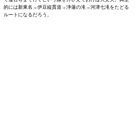
的には新東名→伊豆縦貫道→浄蓮の滝→河津七滝をたどる
ルートになるだろう。