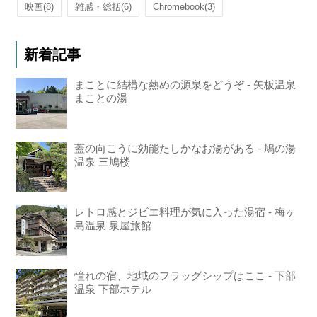
映画
(8)
雑感・総括
(6)
Chromebook
(3)
新着記事
まことに結構な熱めの源泉をどうぞ - 矢板温泉
まことの湯
蓋の向こうに効能たしかなお湯がある - 鳩の湯
温泉 三鳩楼
レトロ感とジビエ料理が気に入った湯宿 - 梅ヶ
島温泉 泉屋旅館
憧れの宿、地域のフラッグシップはここ - 下部
温泉 下部ホテル