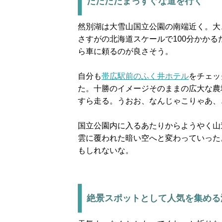
ただただまっすぐな道を行く
然別湖は大雪山国立公園の南端近く。大
さすがの北海道スケールで100分かか
ら車に頼るのが良さそう。
自分も
帯広駅前のふく井ホテル
をチェッ
た。十勝のイメージそのままの広大な農
すら走る。うおお、なんじゃこりゃあ、
国立公園内に入るあたりからようやく山
雲に覆われた暗い空へと変わっていった
もしれないな。
絶景スポットとして人気を集める