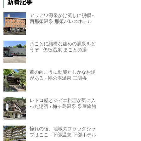
新着記事
アワアワ源泉かけ流しに脱帽 -
西那須温泉 那須パレスホテル
まことに結構な熱めの源泉をど
うぞ - 矢板温泉 まことの湯
蓋の向こうに効能たしかなお湯
がある - 鳩の湯温泉 三鳩楼
レトロ感とジビエ料理が気に入
った湯宿 - 梅ヶ島温泉 泉屋旅館
憧れの宿、地域のフラッグシッ
プはここ - 下部温泉 下部ホテル