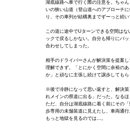
湖底線路へ車で行く際の注意を。ちゃんと
いの狭い山道（登山道へのアプローチに
り、その車列が結構奥までずーっと続い
この道に途中でUターンできる空間はな
ックで戻るしかない。自分も帰りにバッ
合わせしてしまった。
相手のドライバーさんが解決策を提案し
理解できず。「とにかく空間に余裕のあ
か」と頑なに主張し続けて譲歩してもら
※後で冷静になって思い返すと、解決策
れメインの県道に出る」だった。なるほ
ただ、自分は湖底線路に着く前にその「
歩専用の未舗装道に見えたし、車両通行
もっと地獄を見るのでは…。