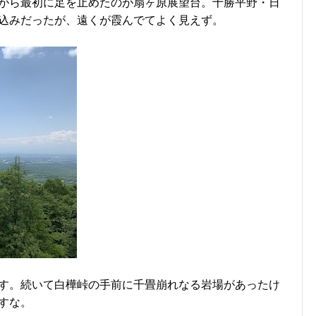
がら最初に足を止めたのが扇ヶ原展望台。十勝平野・日
込みだったが、遠くが霞んでてよく見えず。
す。続いて白樺峠の手前に千畳崩れなる岩場があったけ
すな。