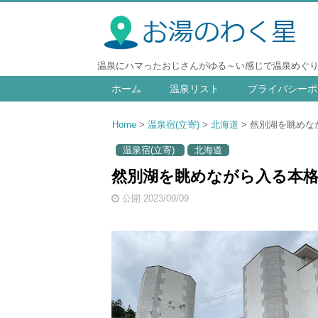
温泉にハマったおじさんがゆる～い感じで温泉めぐ
ホーム
温泉リスト
プライバシーポ
Home
温泉宿(立寄)
北海道
然別湖を眺めな
温泉宿(立寄)
北海道
然別湖を眺めながら入る本格温
公開 2023/09/09