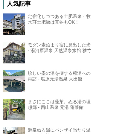
人気記事
定宿化しつつある土肥温泉・牧
水荘土肥館は真冬もOK！
モダン素泊まり宿に見出した光
- 湯河原温泉 天然温泉旅館 雅竹
珍しい墨の湯を擁する秘湯への
再訪 - 塩原元湯温泉 大出館
まさにここは蓬莱。ぬる湯の理
想郷 - 西山温泉 元湯 蓬莱館
源泉ぬる湯にバンザイ当たり温