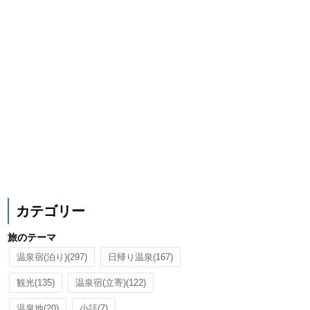
カテゴリー
旅のテーマ
温泉宿(泊り)
(297)
日帰り温泉
(167)
観光
(135)
温泉宿(立寄)
(122)
温泉地
(20)
小話
(7)