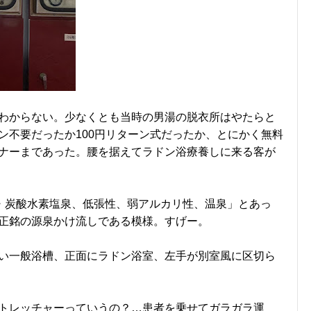
わからない。少なくとも当時の男湯の脱衣所はやたらと
ン不要だったか100円リターン式だったか、とにかく無料
ナーまであった。腰を据えてラドン浴療養しに来る客が
物・炭酸水素塩泉、低張性、弱アルカリ性、温泉」とあっ
正銘の源泉かけ流しである模様。すげー。
い一般浴槽、正面にラドン浴室、左手が別室風に区切ら
トレッチャーっていうの？…患者を乗せてガラガラ運