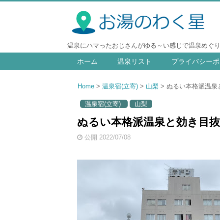
温泉にハマったおじさんがゆる～い感じで温泉めぐ
ホーム
温泉リスト
プライバシーポ
Home
温泉宿(立寄)
山梨
ぬるい本格派温泉と
温泉宿(立寄)
山梨
ぬるい本格派温泉と効き目抜
公開 2022/07/08