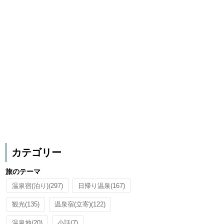
カテゴリー
旅のテーマ
温泉宿(泊り)
(297)
日帰り温泉
(167)
観光
(135)
温泉宿(立寄)
(122)
温泉地
(20)
小話
(7)