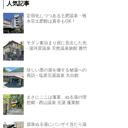
人気記事
定宿化しつつある土肥温泉・牧
水荘土肥館は真冬もOK！
モダン素泊まり宿に見出した光
- 湯河原温泉 天然温泉旅館 雅竹
珍しい墨の湯を擁する秘湯への
再訪 - 塩原元湯温泉 大出館
まさにここは蓬莱。ぬる湯の理
想郷 - 西山温泉 元湯 蓬莱館
源泉ぬる湯にバンザイ当たり温