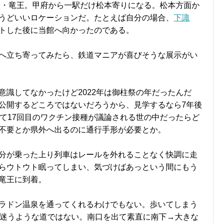
線・竜王。甲府から一駅だけ松本寄りになる。松本方面か
うどいいロケーションだ。たとえば自分の場合、
下諏
トした後に当館へ向かったのである。
へ立ち寄ってみたら、鉄道マニアが喜びそうな展示がい
意識してなかったけど2022年は御柱祭の年だったんだ
公開するどころではないだろうから、見学するなら7年後
てて17回目のワクチン接種が議論される世の中だったらど
不要とか県外へ出るのに通行手形が必要とか。
分が乗った上り列車はレールを外れることなく快調に走
らウトウト眠ってしまい、気づけばあっという間にもう
竜王に到着。
ラドン温泉を通ってくれるわけでもない。歩いてしまう
だ。迷うような道ではない。南口を出て素直に南下→大きな