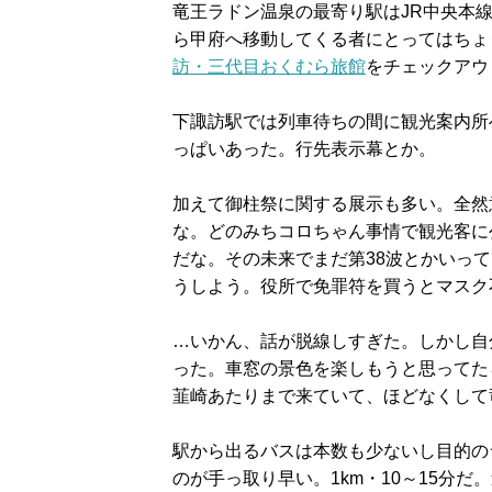
竜王ラドン温泉の最寄り駅はJR中央本
ら甲府へ移動してくる者にとってはちょ
訪・三代目おくむら旅館
をチェックアウ
下諏訪駅では列車待ちの間に観光案内所
っぱいあった。行先表示幕とか。
加えて御柱祭に関する展示も多い。全然
な。どのみちコロちゃん事情で観光客に
だな。その未来でまだ第38波とかいっ
うしよう。役所で免罪符を買うとマスク
…いかん、話が脱線しすぎた。しかし自
った。車窓の景色を楽しもうと思ってた
韮崎あたりまで来ていて、ほどなくして
駅から出るバスは本数も少ないし目的の
のが手っ取り早い。1km・10～15分