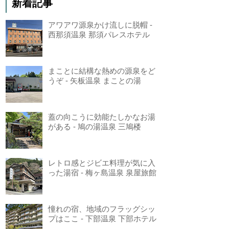
新着記事
アワアワ源泉かけ流しに脱帽 -
西那須温泉 那須パレスホテル
まことに結構な熱めの源泉をど
うぞ - 矢板温泉 まことの湯
蓋の向こうに効能たしかなお湯
がある - 鳩の湯温泉 三鳩楼
レトロ感とジビエ料理が気に入
った湯宿 - 梅ヶ島温泉 泉屋旅館
憧れの宿、地域のフラッグシッ
プはここ - 下部温泉 下部ホテル