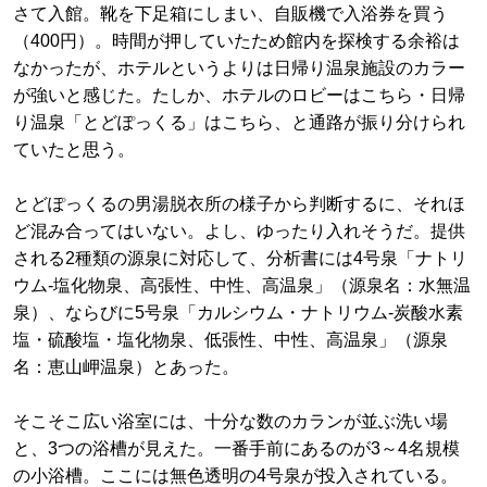
さて入館。靴を下足箱にしまい、自販機で入浴券を買う
（400円）。時間が押していたため館内を探検する余裕は
なかったが、ホテルというよりは日帰り温泉施設のカラー
が強いと感じた。たしか、ホテルのロビーはこちら・日帰
り温泉「とどぽっくる」はこちら、と通路が振り分けられ
ていたと思う。
とどぽっくるの男湯脱衣所の様子から判断するに、それほ
ど混み合ってはいない。よし、ゆったり入れそうだ。提供
される2種類の源泉に対応して、分析書には4号泉「ナトリ
ウム-塩化物泉、高張性、中性、高温泉」（源泉名：水無温
泉）、ならびに5号泉「カルシウム・ナトリウム-炭酸水素
塩・硫酸塩・塩化物泉、低張性、中性、高温泉」（源泉
名：恵山岬温泉）とあった。
そこそこ広い浴室には、十分な数のカランが並ぶ洗い場
と、3つの浴槽が見えた。一番手前にあるのが3～4名規模
の小浴槽。ここには無色透明の4号泉が投入されている。