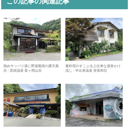
この記事の関連記事
熱めサッパリ湯に野湯風情の露天風
素朴宿のすこぶる上出来な源泉かけ
呂 - 尻焼温泉 星ヶ岡山荘
流し - 半出来温泉 登喜和荘