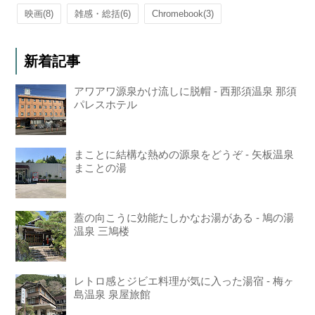
映画
(8)
雑感・総括
(6)
Chromebook
(3)
新着記事
アワアワ源泉かけ流しに脱帽 - 西那須温泉 那須
パレスホテル
まことに結構な熱めの源泉をどうぞ - 矢板温泉
まことの湯
蓋の向こうに効能たしかなお湯がある - 鳩の湯
温泉 三鳩楼
レトロ感とジビエ料理が気に入った湯宿 - 梅ヶ
島温泉 泉屋旅館