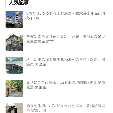
人気記事
定宿化しつつある土肥温泉・牧水荘土肥館は真
冬もOK！
モダン素泊まり宿に見出した光 - 湯河原温泉 天
然温泉旅館 雅竹
珍しい墨の湯を擁する秘湯への再訪 - 塩原元湯
温泉 大出館
まさにここは蓬莱。ぬる湯の理想郷 - 西山温泉
元湯 蓬莱館
源泉ぬる湯にバンザイ当たり温泉 - 磐梯熱海温
泉 霊泉元湯