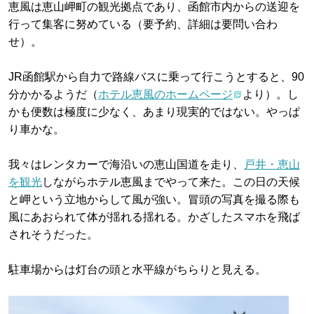
恵風は恵山岬町の観光拠点であり、函館市内からの送迎を
行って集客に努めている（要予約、詳細は要問い合わ
せ）。
JR函館駅から自力で路線バスに乗って行こうとすると、90
分かかるようだ（
ホテル恵風のホームページ
より）。し
かも便数は極度に少なく、あまり現実的ではない。やっぱ
り車かな。
我々はレンタカーで海沿いの恵山国道を走り、
戸井・恵山
を観光
しながらホテル恵風までやって来た。この日の天候
と岬という立地からして風が強い。冒頭の写真を撮る際も
風にあおられて体が揺れる揺れる。かざしたスマホを飛ば
されそうだった。
駐車場からは灯台の頭と水平線がちらりと見える。