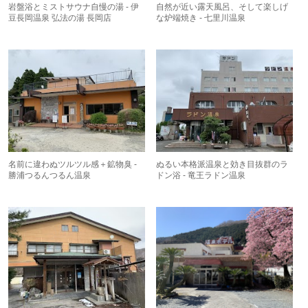
岩盤浴とミストサウナ自慢の湯 - 伊
自然が近い露天風呂、そして楽しげ
豆長岡温泉 弘法の湯 長岡店
な炉端焼き - 七里川温泉
名前に違わぬツルツル感＋鉱物臭 -
ぬるい本格派温泉と効き目抜群のラ
勝浦つるんつるん温泉
ドン浴 - 竜王ラドン温泉