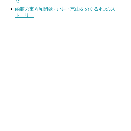
を
函館の東方見聞録 - 戸井・恵山をめぐる4つのス
トーリー