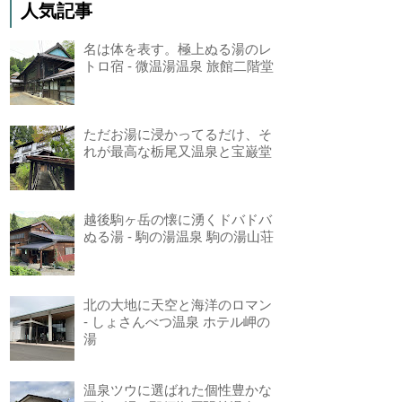
人気記事
名は体を表す。極上ぬる湯のレ
トロ宿 - 微温湯温泉 旅館二階堂
ただお湯に浸かってるだけ、そ
れが最高な栃尾又温泉と宝巌堂
越後駒ヶ岳の懐に湧くドバドバ
ぬる湯 - 駒の湯温泉 駒の湯山荘
北の大地に天空と海洋のロマン
- しょさんべつ温泉 ホテル岬の
湯
温泉ツウに選ばれた個性豊かな