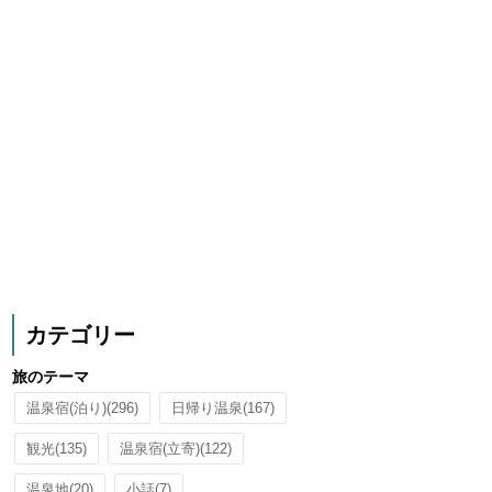
カテゴリー
旅のテーマ
温泉宿(泊り)
(296)
日帰り温泉
(167)
観光
(135)
温泉宿(立寄)
(122)
温泉地
(20)
小話
(7)