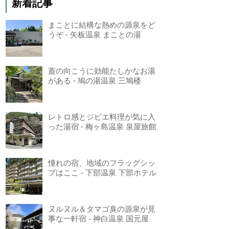
新着記事
まことに結構な熱めの源泉をど
うぞ - 矢板温泉 まことの湯
蓋の向こうに効能たしかなお湯
がある - 鳩の湯温泉 三鳩楼
レトロ感とジビエ料理が気に入
った湯宿 - 梅ヶ島温泉 泉屋旅館
憧れの宿、地域のフラッグシッ
プはここ - 下部温泉 下部ホテル
ヌルヌル＆タマゴ臭の源泉が見
事な一軒宿 - 神白温泉 国元屋