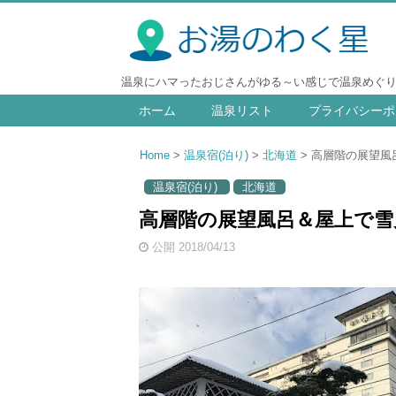
温泉にハマったおじさんがゆる～い感じで温泉めぐ
ホーム
温泉リスト
プライバシーポ
Home
温泉宿(泊り)
北海道
高層階の展望風呂
温泉宿(泊り)
北海道
高層階の展望風呂＆屋上で雪見
公開 2018/04/13