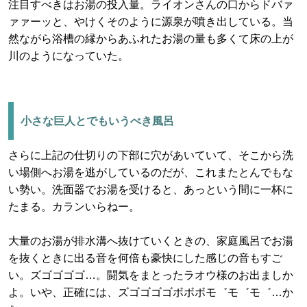
注目すべきはお湯の投入量。ライオンさんの口からドバァ
ァァーッと、やけくそのように源泉が噴き出している。当
然ながら浴槽の縁からあふれたお湯の量も多くて床の上が
川のようになっていた。
小さな巨人とでもいうべき風呂
さらに上記の仕切りの下部に穴があいていて、そこから洗
い場側へお湯を逃がしているのだが、これまたとんでもな
い勢い。洗面器でお湯を受けると、あっという間に一杯に
たまる。カランいらねー。
大量のお湯が排水溝へ抜けていくときの、家庭風呂でお湯
を抜くときに出る音を何倍も豪快にした感じの音もすご
い。ズゴゴゴゴ…。闘気をまとったラオウ様のお出ましか
よ。いや、正確には、ズゴゴゴゴボボボモ゛モ゛モ゛…か