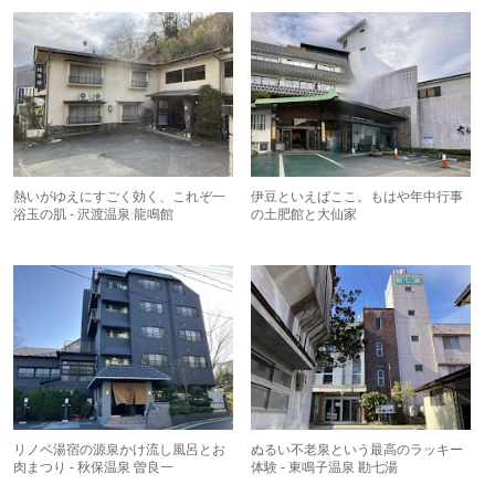
熱いがゆえにすごく効く、これぞ一
伊豆といえばここ。もはや年中行事
浴玉の肌 - 沢渡温泉 龍鳴館
の土肥館と大仙家
リノベ湯宿の源泉かけ流し風呂とお
ぬるい不老泉という最高のラッキー
肉まつり - 秋保温泉 曽良一
体験 - 東鳴子温泉 勘七湯