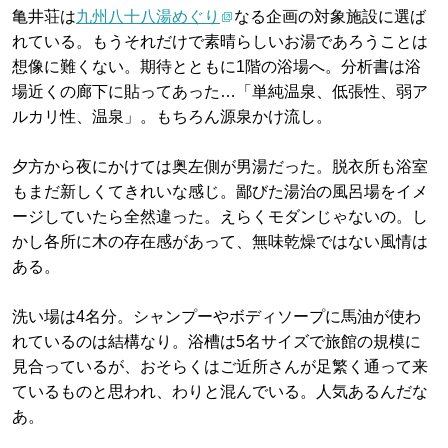
亀井荘は
九州八十八湯めぐり
なる企画の対象施設に選ば
れている。もうそれだけで素晴らしいお湯であろうことは
想像に難くない。期待とともに1階の浴場へ。分析書は浴
場近くの廊下に貼ってあった…「単純温泉、低張性、弱ア
ルカリ性、温泉」。もちろん源泉かけ流し。
夕方から夜にかけては奥左側が男湯だった。脱衣所も浴室
もまだ新しくてきれいな感じ。鄙びた湯治の風呂場をイメ
ージしていたら全然違った。えらくモダンじゃないの。し
かし各所に木の存在感があって、無味乾燥ではない風情は
ある。
洗い場は4名分。シャンプーやボディソープに馬油が使わ
れているのは結構なり。浴槽は5名サイズで旅館の規模に
見合っているが、おそらくはご近所さんが足繁く通って来
ているものと思われ、わりと混んでいる。人気あるんだな
あ。