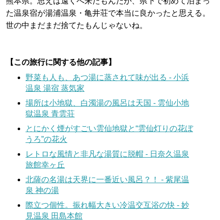
熊本県。思えば遠くへ来たもんだが、県下で初めて泊まっ
た温泉宿が湯浦温泉・亀井荘で本当に良かったと思える。
世の中まだまだ捨てたもんじゃないね。
【この旅行に関する他の記事】
野菜も人も、あつ湯に蒸されて味が出る - 小浜
温泉 湯宿 蒸気家
場所は小地獄、白濁湯の風呂は天国 - 雲仙小地
獄温泉 青雲荘
とにかく煙がすごい雲仙地獄と“雲仙灯りの花ぼ
うろ”の花火
レトロな風情と非凡な湯質に脱帽 - 日奈久温泉
旅館幸ヶ丘
北薩の名湯は天界に一番近い風呂？！ - 紫尾温
泉 神の湯
際立つ個性。振れ幅大きい冷温交互浴の快 - 妙
見温泉 田島本館