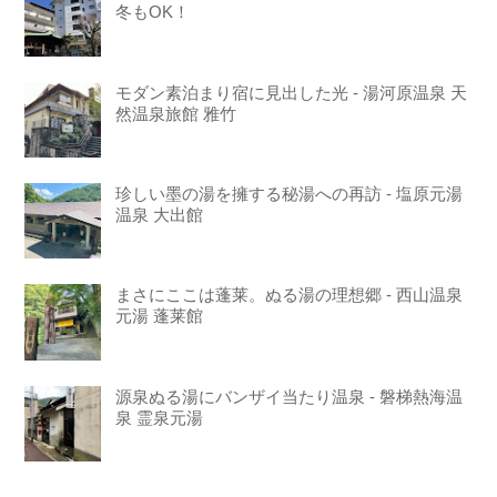
冬もOK！
モダン素泊まり宿に見出した光 - 湯河原温泉 天
然温泉旅館 雅竹
珍しい墨の湯を擁する秘湯への再訪 - 塩原元湯
温泉 大出館
まさにここは蓬莱。ぬる湯の理想郷 - 西山温泉
元湯 蓬莱館
源泉ぬる湯にバンザイ当たり温泉 - 磐梯熱海温
泉 霊泉元湯