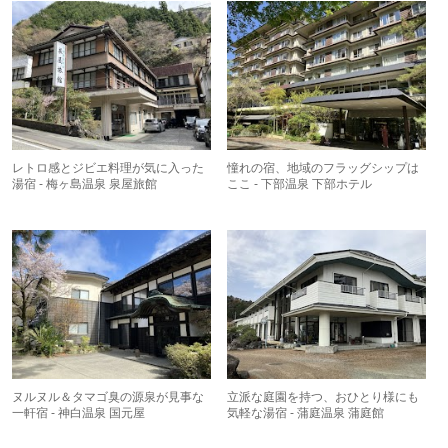
レトロ感とジビエ料理が気に入った
憧れの宿、地域のフラッグシップは
湯宿 - 梅ヶ島温泉 泉屋旅館
ここ - 下部温泉 下部ホテル
ヌルヌル＆タマゴ臭の源泉が見事な
立派な庭園を持つ、おひとり様にも
一軒宿 - 神白温泉 国元屋
気軽な湯宿 - 蒲庭温泉 蒲庭館