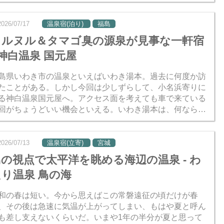
我々の予算感をはみ出しているため、いつも憧れのままそ
として...
2026/07/17
温泉宿(泊り)
福島
ヌルヌル＆タマゴ臭の源泉が見事な一軒宿
 神白温泉 国元屋
島県いわき市の温泉といえばいわき湯本。過去に何度か訪
たことがある。しかし今回は少しずらして、小名浜寄りに
る神白温泉国元屋へ。アクセス面を考えても車で来ている
回がちょうどいい機会といえる。いわき湯本は、何なら電
でも行けるからね。 国元屋は小名浜寄りといっても海から
m離...
2026/07/13
温泉宿(立寄)
宮城
鳥の視点で太平洋を眺める海辺の温泉 - わ
たり温泉 鳥の海
和の春は短い。今から思えばこの常磐遠征の頃だけが春
、その後は急速に気温が上がってしまい、もはや夏と呼ん
も差し支えないくらいだ。いまや1年の半分が夏と思って