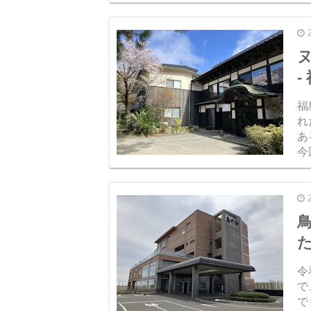
も
っ
-
福
れ
あ
今
車
数k
令
で
で