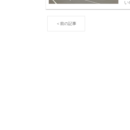
い
泉
北
＜前の記事