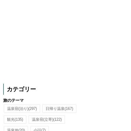
カテゴリー
旅のテーマ
温泉宿(泊り)
(297)
日帰り温泉
(167)
観光
(135)
温泉宿(立寄)
(122)
温泉地
(20)
小話
(7)