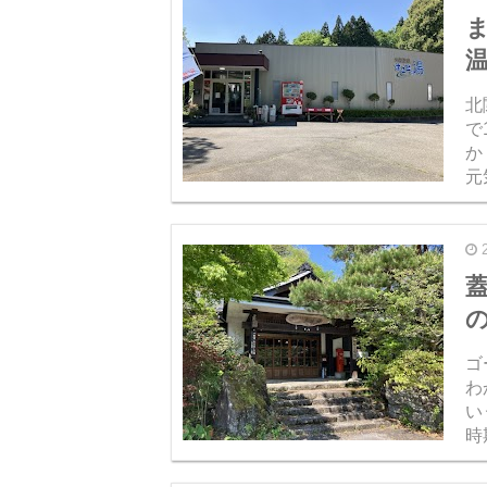
北
で
か
元
の
り
ゴ
わ
い
時
結
観