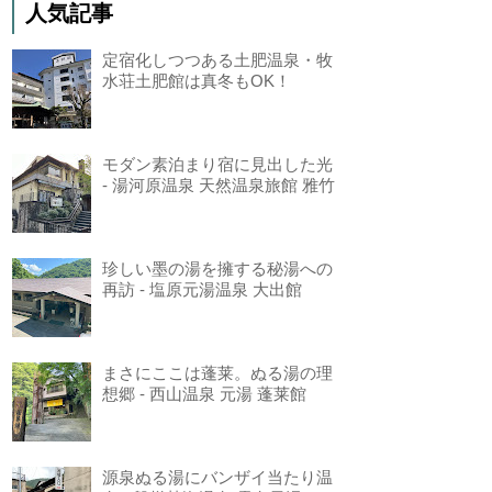
人気記事
定宿化しつつある土肥温泉・牧
水荘土肥館は真冬もOK！
モダン素泊まり宿に見出した光
- 湯河原温泉 天然温泉旅館 雅竹
珍しい墨の湯を擁する秘湯への
再訪 - 塩原元湯温泉 大出館
まさにここは蓬莱。ぬる湯の理
想郷 - 西山温泉 元湯 蓬莱館
源泉ぬる湯にバンザイ当たり温