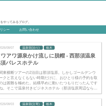
りをやってみるブログ。
リシー
お問い合わせ
2026/08/07
温泉宿(泊り)
栃木
アワアワ源泉かけ流しに脱帽 - 西那須温泉
那須パレスホテル
関東横断ツアーの2泊目は那須塩原。しかしゴールデンウ
ークと言えなくもない時期だけに、おひとり様の予約を取
のは困難を極めた。結構早めに動いたつもりだったんです
ね。そこで温泉付きビジネスホテル（那須塩原周辺ならい
つかありそう）への素泊まりに矛先を変えて探したとこ
、那須パレ...
2026/08/03
温泉宿(立寄)
栃木