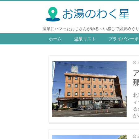
温泉にハマったおじさんがゆる～い感じで温泉めぐ
ホーム
温泉リスト
プライバシーポ
北
ィ
る
が
く
ろ