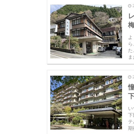
よ
ら
た
ま
シ
秘
い
下
テ
期