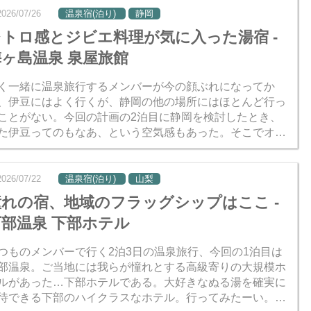
2026/07/26
温泉宿(泊り)
静岡
レトロ感とジビエ料理が気に入った湯宿 -
梅ヶ島温泉 泉屋旅館
く一緒に温泉旅行するメンバーが今の顔ぶれになってか
、伊豆にはよく行くが、静岡の他の場所にはほとんど行っ
ことがない。今回の計画の2泊目に静岡を検討したとき、
た伊豆ってのもなあ、という空気感もあった。そこでオク
ズに位置する梅ヶ島温泉を提案してみた。安倍川源流域の
湯の雰囲気...
2026/07/22
温泉宿(泊り)
山梨
憧れの宿、地域のフラッグシップはここ -
下部温泉 下部ホテル
つものメンバーで行く2泊3日の温泉旅行、今回の1泊目は
部温泉。ご当地には我らが憧れとする高級寄りの大規模ホ
ルがあった…下部ホテルである。大好きなぬる湯を確実に
待できる下部のハイクラスなホテル。行ってみたーい。で