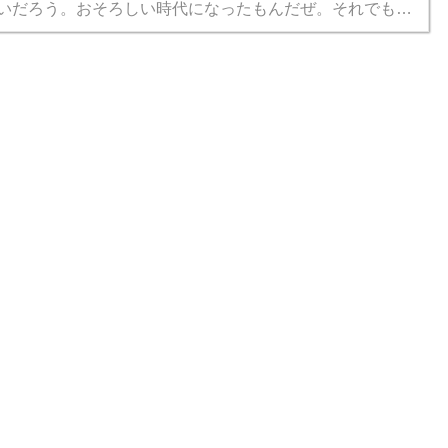
いだろう。おそろしい時代になったもんだぜ。それでも温
には入るわけだが。 そんな行楽シーズンに福島県浜通りの
端まで来...