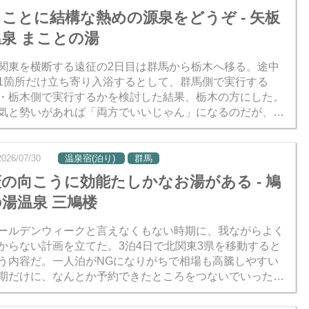
まことに結構な熱めの源泉をどうぞ - 矢板
温泉 まことの湯
関東を横断する遠征の2日目は群馬から栃木へ移る。途中
1箇所だけ立ち寄り入浴するとして、群馬側で実行する
・栃木側で実行するかを検討した結果、栃木の方にした。
気と勢いがあれば「両方でいいじゃん」になるのだが、こ
日の体調を考慮すると体力まかせで押し切るには不安があ
、宿に着く...
2026/07/30
温泉宿(泊り)
群馬
蓋の向こうに効能たしかなお湯がある - 鳩
の湯温泉 三鳩楼
ールデンウィークと言えなくもない時期に、我ながらよく
からない計画を立てた。3泊4日で北関東3県を移動すると
う内容だ。一人泊がNGになりがちで相場も高騰しやすい
期だけに、なんとか予約できたところをつないでいったら
果的にそうなった。人混みや渋滞を避けるため、基本的に
光なし...