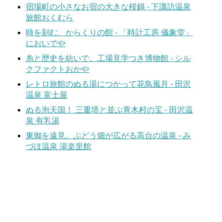
宿場町の小さなお宿の大きな桜鍋 - 下諏訪温泉
旅館おくむら
時を刻む、からくりの館 - 「時計工房 儀象堂」
においでや
糸と歴史を紡いで。工場見学つき博物館 - シル
クファクトおかや
レトロ旅館のぬる湯につかって花鳥風月 - 田沢
温泉 富士屋
ぬる泡天国！ 三重塔と並ぶ青木村の宝 - 田沢温
泉 有乳湯
東御を遠見。ぶどう畑が広がる高台の温泉 - み
づほ温泉 湯楽里館