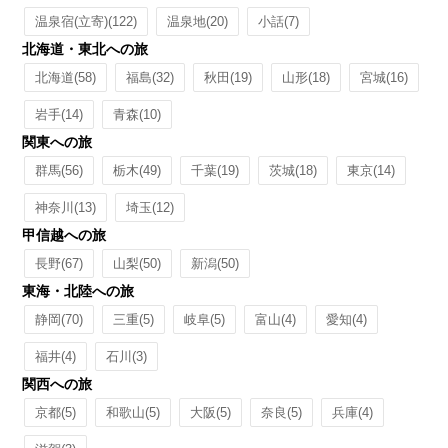
温泉宿(立寄)
(122)
温泉地
(20)
小話
(7)
北海道・東北への旅
北海道
(58)
福島
(32)
秋田
(19)
山形
(18)
宮城
(16)
岩手
(14)
青森
(10)
関東への旅
群馬
(56)
栃木
(49)
千葉
(19)
茨城
(18)
東京
(14)
神奈川
(13)
埼玉
(12)
甲信越への旅
長野
(67)
山梨
(50)
新潟
(50)
東海・北陸への旅
静岡
(70)
三重
(5)
岐阜
(5)
富山
(4)
愛知
(4)
福井
(4)
石川
(3)
関西への旅
京都
(5)
和歌山
(5)
大阪
(5)
奈良
(5)
兵庫
(4)