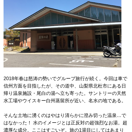
2018年春は怒涛の勢いでグループ旅行が続く。今回は車で
信州方面を目指したが、その道中、山梨県北杜市にある日
帰り温泉施設・尾白の湯へ立ち寄った。サントリーの天然
水工場やウイスキー白州蒸留所が近い、名水の地である。
そんな土地に湧くのはやはり清らかに澄み切った温泉…で
はなかった！ 水のイメージとは正反対の超強烈なお湯。超
濃厚な成分。ここはすごいぞ。旅の1湯目にしてはあまり