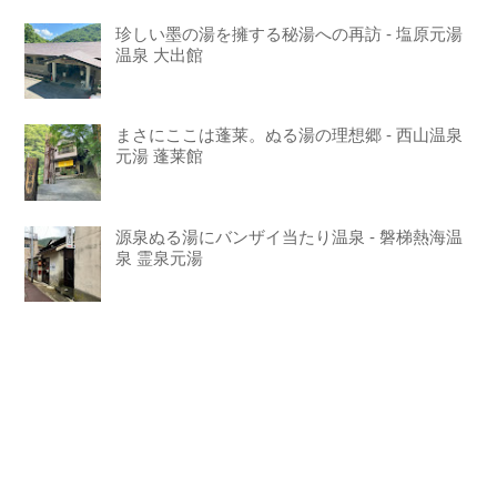
珍しい墨の湯を擁する秘湯への再訪 - 塩原元湯
温泉 大出館
まさにここは蓬莱。ぬる湯の理想郷 - 西山温泉
元湯 蓬莱館
源泉ぬる湯にバンザイ当たり温泉 - 磐梯熱海温
泉 霊泉元湯