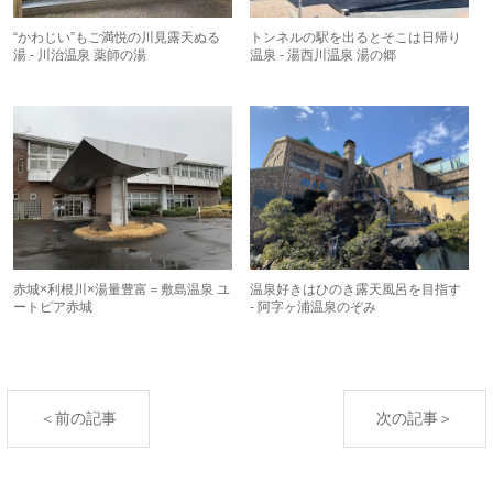
“かわじい”もご満悦の川見露天ぬる
トンネルの駅を出るとそこは日帰り
湯 - 川治温泉 薬師の湯
温泉 - 湯西川温泉 湯の郷
赤城×利根川×湯量豊富＝敷島温泉 ユ
温泉好きはひのき露天風呂を目指す
ートピア赤城
- 阿字ヶ浦温泉のぞみ
＜前の記事
次の記事＞