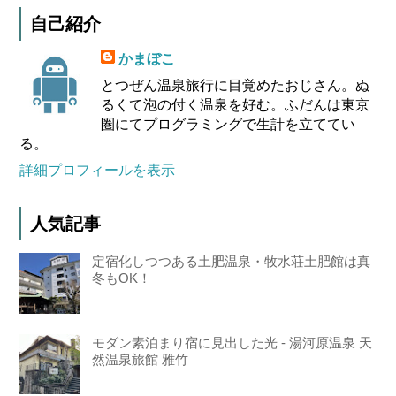
自己紹介
かまぼこ
とつぜん温泉旅行に目覚めたおじさん。ぬ
るくて泡の付く温泉を好む。ふだんは東京
圏にてプログラミングで生計を立ててい
る。
詳細プロフィールを表示
人気記事
定宿化しつつある土肥温泉・牧水荘土肥館は真
冬もOK！
モダン素泊まり宿に見出した光 - 湯河原温泉 天
然温泉旅館 雅竹