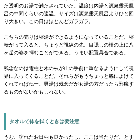
た透明のお湯で満たされていた。温度は内湯と源泉露天風
呂の中間くらいの適温。サイズは源泉露天風呂よりひと回
り大きい。この日はほとんどガラガラ。
こちらの売りは寝湯ができるようになっていることだ。寝
転がって入ると、ちょうど視線の先、目隠しの柵の上に八
ヶ岳の姿を拝むことができる。うまい配置具合である。
残念なのは電柱と木の枝が山の手前に重なるようにして視
界に入ってくることだ。それらがもうちょっと脇によけて
くれてればねー。男湯は残念だが女湯の方だったら邪魔す
るものがないかもしれない。
タオルで体を拭くときは要注意
うむ、訪れたお日柄も良かったし、ここは当たりだ。とす