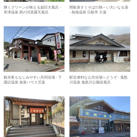
輝くグリーンが映える超巨大風呂 -
間歇泉すぐそばの熱～い大いなる湯
草津温泉 西の河原露天風呂
- 熱海温泉 日航亭 大湯
観光客もなじみやすい共同浴場 - 下
駅近便利な公共浴場へどうぞ - 鬼怒
諏訪温泉 遊泉ハウス児湯
川温泉 鬼怒川公園岩風呂