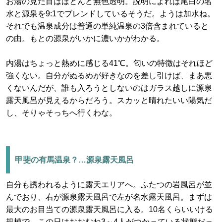
お湯の見た目はほとんど無色透明。説明によれば尾白の名
水と源泉を9:1でブレンドしているそうだ。ようは加水ね。
それでも温泉成分は普通の単純温泉の3倍含まれていると
の由。もとの源泉がいかに濃いかがわかる。
内湯はちょっと熱めに感じる41℃。匂いの特徴はそれほど
強くない。自分がぬるめが好きなのを差し引けば、まあ悪
くないんだが、誰も入ろうとしないのはガラス越しに源泉
露天風呂が見えるからだろう。スカッと晴れたいい陽気だ
し、そりゃそっちへ行くわな。
甲斐の有馬温泉？…源泉露天風呂
自分も誘われるように露天エリアへ。ふたつの岩風呂が並
んでおり、右が源泉露天風呂で左が名水露天風呂。まずは
最大のお目当ての源泉露天風呂に入る。10名くらいいける
規模で、この日はおおむね3～4人がつかっている状態だっ