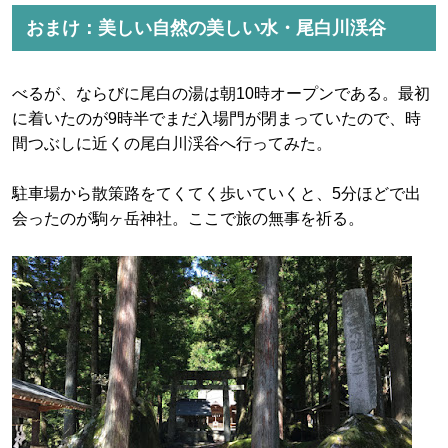
おまけ：美しい自然の美しい水・尾白川渓谷
べるが、ならびに尾白の湯は朝10時オープンである。最初
に着いたのが9時半でまだ入場門が閉まっていたので、時
間つぶしに近くの尾白川渓谷へ行ってみた。
駐車場から散策路をてくてく歩いていくと、5分ほどで出
会ったのが駒ヶ岳神社。ここで旅の無事を祈る。