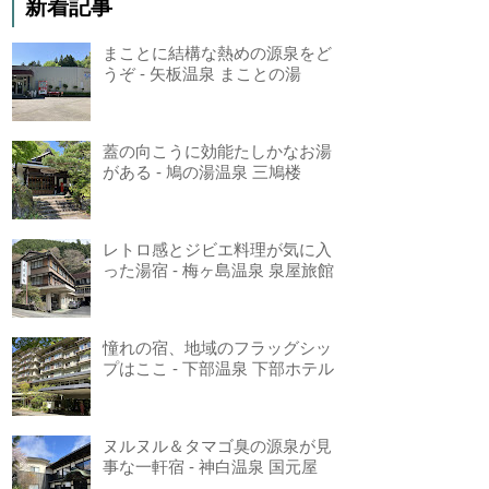
新着記事
まことに結構な熱めの源泉をど
うぞ - 矢板温泉 まことの湯
蓋の向こうに効能たしかなお湯
がある - 鳩の湯温泉 三鳩楼
レトロ感とジビエ料理が気に入
った湯宿 - 梅ヶ島温泉 泉屋旅館
憧れの宿、地域のフラッグシッ
プはここ - 下部温泉 下部ホテル
ヌルヌル＆タマゴ臭の源泉が見
事な一軒宿 - 神白温泉 国元屋