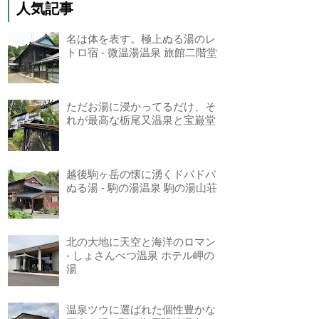
人気記事
名は体を表す。極上ぬる湯のレ
トロ宿 - 微温湯温泉 旅館二階堂
ただお湯に浸かってるだけ、そ
れが最高な栃尾又温泉と宝巌堂
越後駒ヶ岳の懐に湧くドバドバ
ぬる湯 - 駒の湯温泉 駒の湯山荘
北の大地に天空と海洋のロマン
- しょさんべつ温泉 ホテル岬の
湯
温泉ツウに選ばれた個性豊かな