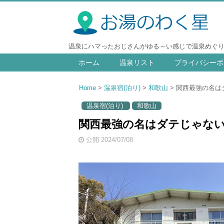
温泉にハマったおじさんがゆる～い感じで温泉めぐ
ホーム
温泉リスト
プライバシーポ
Home
温泉宿(泊り)
和歌山
関西最強の名はダ
温泉宿(泊り)
和歌山
関西最強の名はダテじゃない！
公開 2024/07/08