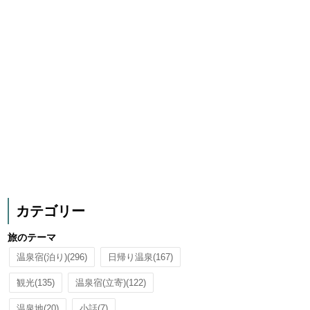
カテゴリー
旅のテーマ
温泉宿(泊り)
(296)
日帰り温泉
(167)
観光
(135)
温泉宿(立寄)
(122)
温泉地
(20)
小話
(7)