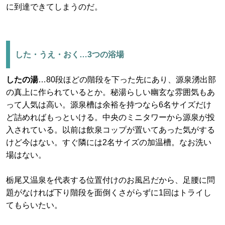
に到達できてしまうのだ。
した・うえ・おく…3つの浴場
したの湯
…80段ほどの階段を下った先にあり、源泉湧出部
の真上に作られているとか。秘湯らしい幽玄な雰囲気もあ
って人気は高い。源泉槽は余裕を持つなら6名サイズだけ
ど詰めればもっといける。中央のミニタワーから源泉が投
入されている。以前は飲泉コップが置いてあった気がする
けど今はない。すぐ隣には2名サイズの加温槽。なお洗い
場はない。
栃尾又温泉を代表する位置付けのお風呂だから、足腰に問
題がなければ下り階段を面倒くさがらずに1回はトライし
てもらいたい。