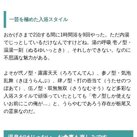
一芸を極めた入浴スタイル
おかげさまで2泊する間に1時間浴を9回やった。ただ内湯
でじっとしているだけなんですけどね。湯の呼吸 壱ノ型・
温湯一刻（ぬるゆいっとき）、それしかできない。なのに
不思議な魅力がある。
よそが弐ノ型・露露天天（ろろてんてん）、参ノ型・気泡
乱舞（きほうらんぶ）、肆ノ型・打の壺当て（うたせのつ
ぼあて）、伍ノ型・双無無双（さうなむそう）など多彩な
入浴スタイルで頑張っていたとしても「壱ノ型しか使えな
いお前にこの俺が…」と、うらやむであろう存在が栃尾又
の霊泉なのだ。