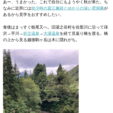
あー、うまかった。これで自分にもようやく秋が来た。ち
なみに近所には
幼少時の直江兼続とゆかりの深い雲洞庵
が
あるから見学をおすすめしたい。
食後はまっすぐ栃尾又へ。旧湯之谷村を佐梨川に沿って葎
沢→芋川→
折立温泉
→
大湯温泉
を経て見返り橋を渡る。橋
の上から見る越後駒ヶ岳は木に隠れがち。