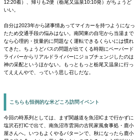
12:20着）、帰りも2便（栃尾又温泉10:10発）がちょうど
いい。
自分は2023年から諸事情あってマイカーを持つようになっ
たため交通手段の悩みはない。南関東の自宅から当湯まで
なら心理的・技量的に問題なく運転できるくらいには慣れ
てきた。ちょうどバスの問題が出てくる時期にペーパード
ライバーからリアルドライバーにジョブチェンジしたのは
神の采配というほかない。もっともっと栃尾又温泉に行っ
てええんやで、っていう思し召しだな。
こちらも恒例的な米どころ訪問イベント
今回の時系列としては、まず関越道を魚沼ICまで行かずに
塩沢石打ICで出て、南魚沼市雲洞の古民家風食事処・鹿小
屋さんへ。いつもよくやるパターンで、秋になったら鹿小