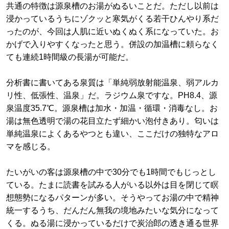
共通の特徴は源泉槽のお湯がぬるいことだ。ただし以前は
浸かっているうちにゾクッと寒気がくる若干ひんやり系だ
ったのが、今回は人肌に近いぬくぬく系になっていた。お
かげで入りやすくなったと思う。併設の加温槽に頼らなく
ても連続1時間級の長湯が可能だ。
分析書に書いてある泉質は「単純弱放射能温泉、弱アルカ
リ性、低張性、温泉」だ。ラジウム泉ですな。PH8.4、源
泉温度35.7℃。源泉槽は加水・加温・循環・消毒なし。お
湯は無色透明で湯の花目立たず細かい泡付きあり。匂いは
単純温泉によくあるやつとも違い、ここだけの独特なアロ
マを感じる。
たいがいの客は源泉槽の中で30分でも1時間でもじっとし
ている。たまに読書を試みる人がいる以外は目を閉じて瞑
想態勢になるパターンが多い。そうやってお湯の中で精神
統一するうち、だんだん無我の境地みたいな気分になって
くる。ぬる湯に浸かっているだけで炭治郎の透き通る世界