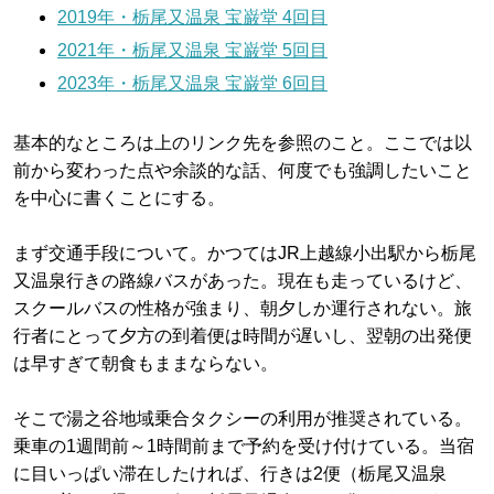
2019年・栃尾又温泉 宝巌堂 4回目
2021年・栃尾又温泉 宝巌堂 5回目
2023年・栃尾又温泉 宝巌堂 6回目
基本的なところは上のリンク先を参照のこと。ここでは以
前から変わった点や余談的な話、何度でも強調したいこと
を中心に書くことにする。
まず交通手段について。かつてはJR上越線小出駅から栃尾
又温泉行きの路線バスがあった。現在も走っているけど、
スクールバスの性格が強まり、朝夕しか運行されない。旅
行者にとって夕方の到着便は時間が遅いし、翌朝の出発便
は早すぎて朝食もままならない。
そこで湯之谷地域乗合タクシーの利用が推奨されている。
乗車の1週間前～1時間前まで予約を受け付けている。当宿
に目いっぱい滞在したければ、行きは2便（栃尾又温泉