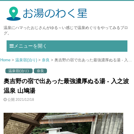
温泉にハマったおじさんがゆる～い感じで温泉めぐりをやってみるブロ
グ。
メニューを開く
Home
温泉宿(泊り)
奈良
奥吉野の宿で出あった最強濃厚ぬる湯 - 入之波温泉 山鳩湯
温泉宿(泊り)
奈良
奥吉野の宿で出あった最強濃厚ぬる湯 - 入之波
温泉 山鳩湯
公開 2021/12/18