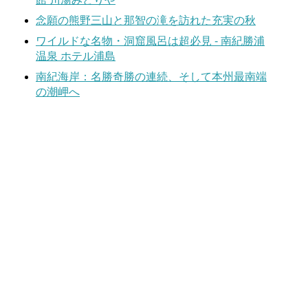
念願の熊野三山と那智の滝を訪れた充実の秋
ワイルドな名物・洞窟風呂は超必見 - 南紀勝浦
温泉 ホテル浦島
南紀海岸：名勝奇勝の連続、そして本州最南端
の潮岬へ