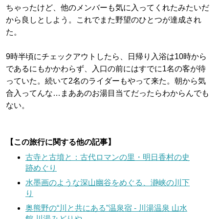
ちゃったけど、他のメンバーも気に入ってくれたみたいだ
から良しとしよう。これでまた野望のひとつが達成され
た。
9時半頃にチェックアウトしたら、日帰り入浴は10時から
であるにもかかわらず、入口の前にはすでに1名の客が待
っていた。続いて2名のライダーもやって来た。朝から気
合入ってんな…まああのお湯目当てだったらわからんでも
ない。
【この旅行に関する他の記事】
古寺と古墳と：古代ロマンの里・明日香村の史
跡めぐり
水墨画のような深山幽谷をめぐる、瀞峡の川下
り
奥熊野の“川と共にある”温泉宿 - 川湯温泉 山水
館 川湯みどりや