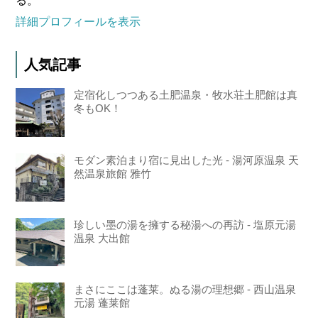
る。
詳細プロフィールを表示
人気記事
定宿化しつつある土肥温泉・牧水荘土肥館は真
冬もOK！
モダン素泊まり宿に見出した光 - 湯河原温泉 天
然温泉旅館 雅竹
珍しい墨の湯を擁する秘湯への再訪 - 塩原元湯
温泉 大出館
まさにここは蓬莱。ぬる湯の理想郷 - 西山温泉
元湯 蓬莱館