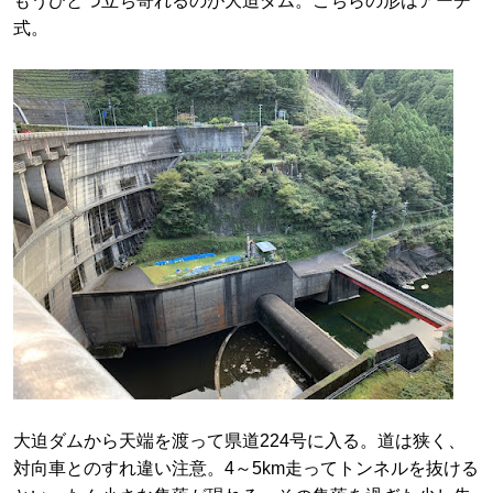
もうひとつ立ち寄れるのが大迫ダム。こちらの形はアーチ
式。
大迫ダムから天端を渡って県道224号に入る。道は狭く、
対向車とのすれ違い注意。4～5km走ってトンネルを抜ける