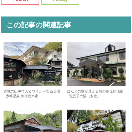
この記事の関連記事
赤城の山中で入るワイルドなぬる湯
ほんとの空が見える町の割烹的湯宿
- 赤城温泉 御宿総本家
- 智恵子の湯（安達）