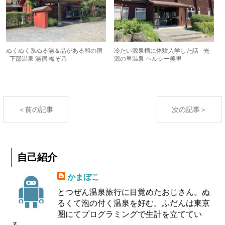
ぬくぬく系ぬる湯＆品がある和の宿
冷たい源泉槽に体験入学した話 - 光
- 下部温泉 湯宿 梅ぞ乃
源の里温泉 ヘルシー美里
＜前の記事
次の記事＞
自己紹介
かまぼこ
とつぜん温泉旅行に目覚めたおじさん。ぬ
るくて泡の付く温泉を好む。ふだんは東京
圏にてプログラミングで生計を立ててい