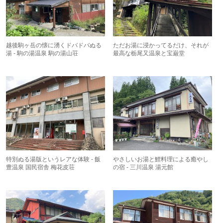
越後駒ヶ岳の懐に湧くドバドバぬる
ただお湯に浸かってるだけ、それが
湯 - 駒の湯温泉 駒の湯山荘
最高な栃尾又温泉と宝巌堂
特別ぬる湯版というレアな体験 - 飯
やさしいお湯と鯉料理による癒やし
豊温泉 国民宿舎 梅花皮荘
の宿 - 三川温泉 湯元館