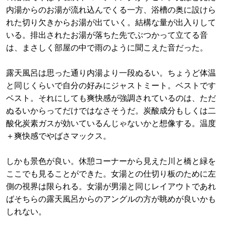
内湯からのお湯が流れ込んでくる一方、浴槽の奥に設けら
れた切り欠きからお湯が出ていく。結構な量が出入りして
いる。排出されたお湯が落ちた先でぶつかって立てる音
は、まさしく部屋の中で雨のように聞こえた音だった。
露天風呂は思った通り内湯より一段ぬるい。ちょうど体温
と同じくらいで自分の好みにジャストミート。ベストです
ベスト。それにしても爽快感が強調されているのは、ただ
ぬるいからってだけではなさそうだ。炭酸成分もしくは二
酸化炭素ガスが効いているんじゃないかと想像する。温度
＋爽快感でやばさマックス。
しかも景色が良い。休憩コーナーから見えた川と橋と緑を
ここでも見ることができた。女湯との仕切り板のために左
側の視界は限られる。女湯が男湯と同じレイアウトであれ
ばそちらの露天風呂からのアングルの方が眺めが良いかも
しれない。