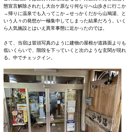
態宣言解除されたし大台ケ原なり何なりへ山歩きに行こか
→帰りに温泉でも入ってこか→せっかくだから山鳩湯、と
いう人々の発想が一極集中してしまった結果だろう。いく
ら人気施設とはいえ異常事態に近かったのでは。
さて、当宿は冒頭写真のように建物の屋根が道路面よりも
低いくらいで、階段を下っていくと次のような玄関が現れ
る。中でチェックイン。