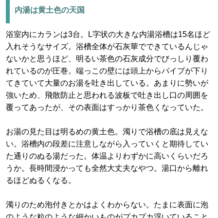
内湯は黄土色の天国
浴室内にカランは3台。L字状の大きな内湯浴槽は15名ほど
入れそうなサイズ。浴槽全体が石灰華でできているんじゃ
ないかと思うほど、明るい茶色の石灰成分でびっしり覆わ
れているのが圧巻。端っこの壁には頭上からパイプが下り
てきていて大量のお湯を吐き出している。あまりに勢いが
強いため、飛散防止と思われる波板で吐き出し口の周囲を
覆ってあったが、その表面はすっかり茶色くなっていた。
お湯の見た目は明るめの黄土色。濁りで浴槽の底は見えな
い。浴槽内の段差に注意しながら入っていくと期待してい
た通りのぬる湯だった。体温よりわずかに高いくらいだろ
うか。長時間浸かっても全然大丈夫なやつ。湯口から離れ
るほどぬるくなる。
濁りのため泡付きとかはよくわからない。たまに表面に泡
のような粒のような細かいものがプカプカ浮いていること