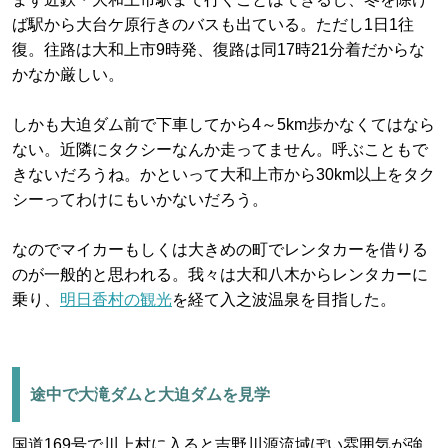
ば駅から大台ケ原行きのバスも出ている。ただし1日1往
復。往路は大和上市9時発、復路は同17時21分着だからな
かなか厳しい。
しかも大迫ダム前で下車してから4～5km歩かなくてはなら
ない。近隣にタクシーなんか走ってません。呼ぶこともで
きないだろうね。かといって大和上市から30km以上をタク
シーってわけにもいかないだろう。
なのでマイカーもしくは大きめの町でレンタカーを借りる
のが一般的と思われる。我々は大和八木からレンタカーに
乗り、
明日香村の観光
を経て入之波温泉を目指した。
途中で大滝ダムと大迫ダムを見学
国道169号で川上村に入ると吉野川源流域ぽい雰囲気が強