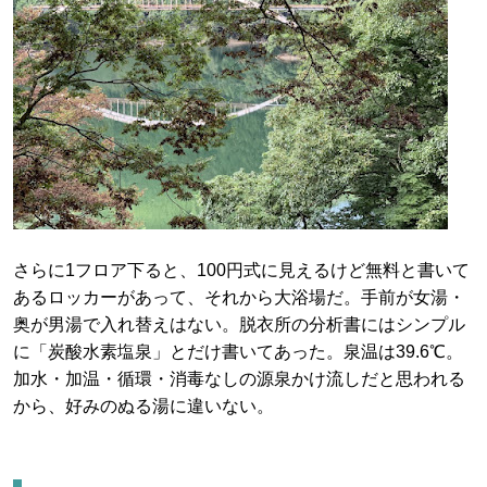
さらに1フロア下ると、100円式に見えるけど無料と書いて
あるロッカーがあって、それから大浴場だ。手前が女湯・
奥が男湯で入れ替えはない。脱衣所の分析書にはシンプル
に「炭酸水素塩泉」とだけ書いてあった。泉温は39.6℃。
加水・加温・循環・消毒なしの源泉かけ流しだと思われる
から、好みのぬる湯に違いない。