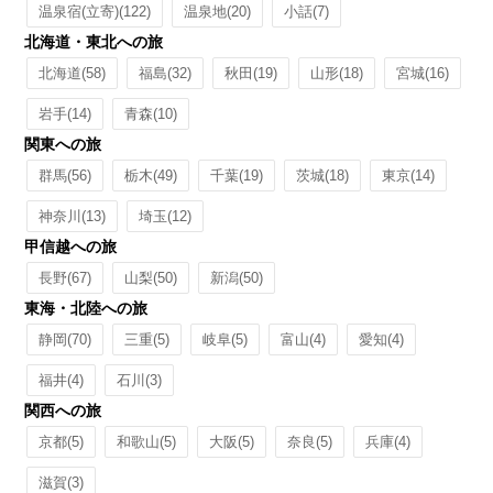
温泉宿(立寄)
(122)
温泉地
(20)
小話
(7)
北海道・東北への旅
北海道
(58)
福島
(32)
秋田
(19)
山形
(18)
宮城
(16)
岩手
(14)
青森
(10)
関東への旅
群馬
(56)
栃木
(49)
千葉
(19)
茨城
(18)
東京
(14)
神奈川
(13)
埼玉
(12)
甲信越への旅
長野
(67)
山梨
(50)
新潟
(50)
東海・北陸への旅
静岡
(70)
三重
(5)
岐阜
(5)
富山
(4)
愛知
(4)
福井
(4)
石川
(3)
関西への旅
京都
(5)
和歌山
(5)
大阪
(5)
奈良
(5)
兵庫
(4)
滋賀
(3)