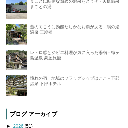
まことに結構な熱めの源泉をどうぞ - 矢板温泉
まことの湯
蓋の向こうに効能たしかなお湯がある - 鳩の湯
温泉 三鳩楼
レトロ感とジビエ料理が気に入った湯宿 - 梅ヶ
島温泉 泉屋旅館
憧れの宿、地域のフラッグシップはここ - 下部
温泉 下部ホテル
ブログ アーカイブ
►
2026
(51)