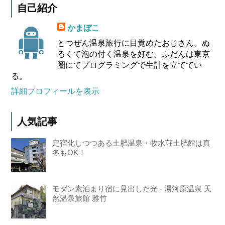
自己紹介
かまぼこ
とつぜん温泉旅行に目覚めたおじさん。ぬ
るくて泡の付く温泉を好む。ふだんは東京
圏にてプログラミングで生計を立ててい
る。
詳細プロフィールを表示
人気記事
定宿化しつつある土肥温泉・牧水荘土肥館は真
冬もOK！
モダン素泊まり宿に見出した光 - 湯河原温泉 天
然温泉旅館 雅竹