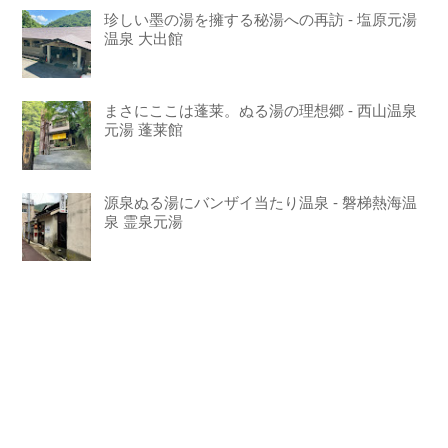
珍しい墨の湯を擁する秘湯への再訪 - 塩原元湯
温泉 大出館
まさにここは蓬莱。ぬる湯の理想郷 - 西山温泉
元湯 蓬莱館
源泉ぬる湯にバンザイ当たり温泉 - 磐梯熱海温
泉 霊泉元湯