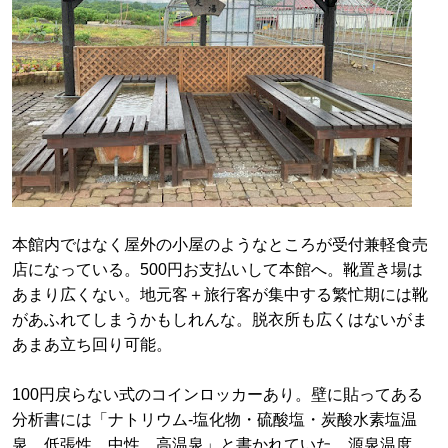
本館内ではなく屋外の小屋のようなところが受付兼軽食売
店になっている。500円お支払いして本館へ。靴置き場は
あまり広くない。地元客＋旅行客が集中する繁忙期には靴
があふれてしまうかもしれんな。脱衣所も広くはないがま
あまあ立ち回り可能。
100円戻らない式のコインロッカーあり。壁に貼ってある
分析書には「ナトリウム-塩化物・硫酸塩・炭酸水素塩温
泉、低張性、中性、高温泉」と書かれていた。源泉温度