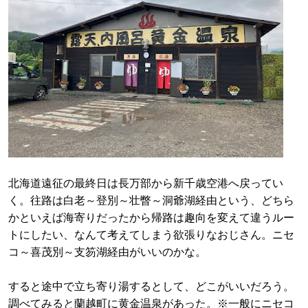
北海道遠征の最終日は長万部から新千歳空港へ戻ってい
く。往路は白老～登別～壮瞥～洞爺湖経由という、どちら
かといえば海寄りだったから帰路は趣向を変えて違うルー
トにしたい、なんて考えてしまう欲張りなおじさん。ニセ
コ～喜茂別～支笏湖経由がいいのかな。
すると途中で立ち寄り湯するとして、どこがいいだろう。
調べてみると蘭越町に黄金温泉があった。※一般にニセコ