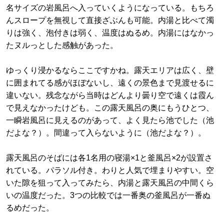
名サイズの岩風呂へ入っていくようになっている。もちろ
んスロープを無視して直接ざぶんも可能。内湯と比べて濁
りは強く、泡付きは弱く、温度はぬるめ。内湯にはなかっ
たヌルっとした感触があった。
ゆっくり浸かるならここですかね。露天エリアは広く、壁
に囲まれてる感がほぼないし、遠くの景色まで見渡せるに
違いない。残念ながら当時はどんより曇り空で遠くは霞ん
で見えなかったけども。この露天風呂の奥にもうひとつ、
一瞬岩風呂に見えるのがあって、よく見たら池でした（池
だよな？）。間違って入らないように（池だよな？）。
露天風呂のそばには各1名用の寝湯×1と釜風呂×2が設置さ
れている。パラソル付き。わりと人気で埋まりやすい。空
いた隙を狙って入ってみたら、内湯と露天風呂の中間くら
いの温度だった。3つの比較では一番奥の釜風呂が一番ぬ
るめだった。