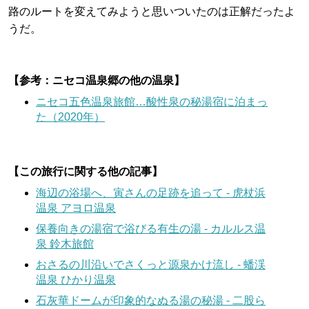
路のルートを変えてみようと思いついたのは正解だったよ
うだ。
【参考：ニセコ温泉郷の他の温泉】
ニセコ五色温泉旅館…酸性泉の秘湯宿に泊まっ
た（2020年）
【この旅行に関する他の記事】
海辺の浴場へ、寅さんの足跡を追って - 虎杖浜
温泉 アヨロ温泉
保養向きの湯宿で浴びる有生の湯 - カルルス温
泉 鈴木旅館
おさるの川沿いでさくっと源泉かけ流し - 蟠渓
温泉 ひかり温泉
石灰華ドームが印象的なぬる湯の秘湯 - 二股ら