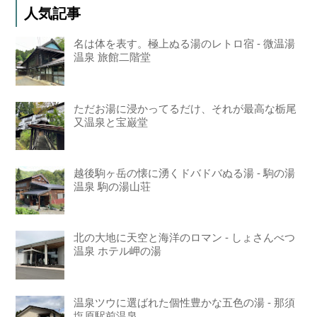
人気記事
名は体を表す。極上ぬる湯のレトロ宿 - 微温湯
温泉 旅館二階堂
ただお湯に浸かってるだけ、それが最高な栃尾
又温泉と宝巌堂
越後駒ヶ岳の懐に湧くドバドバぬる湯 - 駒の湯
温泉 駒の湯山荘
北の大地に天空と海洋のロマン - しょさんべつ
温泉 ホテル岬の湯
温泉ツウに選ばれた個性豊かな五色の湯 - 那須
塩原駅前温泉