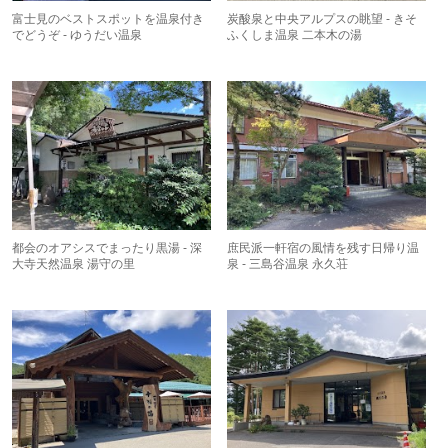
富士見のベストスポットを温泉付き
炭酸泉と中央アルプスの眺望 - きそ
でどうぞ - ゆうだい温泉
ふくしま温泉 二本木の湯
都会のオアシスでまったり黒湯 - 深
庶民派一軒宿の風情を残す日帰り温
大寺天然温泉 湯守の里
泉 - 三島谷温泉 永久荘