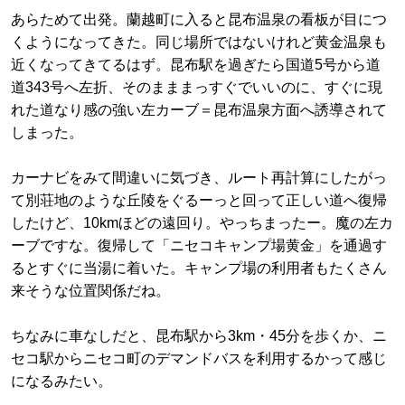
あらためて出発。蘭越町に入ると昆布温泉の看板が目につ
くようになってきた。同じ場所ではないけれど黄金温泉も
近くなってきてるはず。昆布駅を過ぎたら国道5号から道
道343号へ左折、そのまままっすぐでいいのに、すぐに現
れた道なり感の強い左カーブ＝昆布温泉方面へ誘導されて
しまった。
カーナビをみて間違いに気づき、ルート再計算にしたがっ
て別荘地のような丘陵をぐるーっと回って正しい道へ復帰
したけど、10kmほどの遠回り。やっちまったー。魔の左カ
ーブですな。復帰して「ニセコキャンプ場黄金」を通過す
るとすぐに当湯に着いた。キャンプ場の利用者もたくさん
来そうな位置関係だね。
ちなみに車なしだと、昆布駅から3km・45分を歩くか、ニ
セコ駅からニセコ町のデマンドバスを利用するかって感じ
になるみたい。