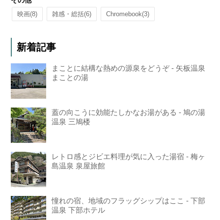
その他
映画
(8)
雑感・総括
(6)
Chromebook
(3)
新着記事
まことに結構な熱めの源泉をどうぞ - 矢板温泉
まことの湯
蓋の向こうに効能たしかなお湯がある - 鳩の湯
温泉 三鳩楼
レトロ感とジビエ料理が気に入った湯宿 - 梅ヶ
島温泉 泉屋旅館
憧れの宿、地域のフラッグシップはここ - 下部
温泉 下部ホテル