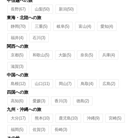
甲信越への旅
長野
(67)
山梨
(50)
新潟
(50)
東海・北陸への旅
静岡
(70)
三重
(5)
岐阜
(5)
富山
(4)
愛知
(4)
福井
(4)
石川
(3)
関西への旅
京都
(5)
和歌山
(5)
大阪
(5)
奈良
(5)
兵庫
(4)
滋賀
(3)
中国への旅
島根
(12)
山口
(11)
岡山
(7)
鳥取
(4)
広島
(2)
四国への旅
高知
(6)
愛媛
(3)
香川
(3)
徳島
(2)
九州・沖縄への旅
大分
(17)
熊本
(10)
鹿児島
(10)
沖縄
(9)
宮崎
(5)
福岡
(5)
佐賀
(3)
長崎
(3)