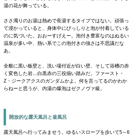
湯の花が舞っている。
ささ濁りのお湯は熱めで長湯するタイプではない。頑張っ
て浸かっていると、身体中にびっしりと泡が付着している
のに気づいた。おおーすげえー。泡付き豊富なのはぬるい
温泉が多い中、熱い系でこの泡付きの強さは不思議だな
あ。
全般に黒い板壁と、洗い場付近が白い壁、そして浴槽の赤
く変色した岩…白黒赤の三役揃い踏みだ。ファースト・
Z・ジークアクスのガンダムかよ。何を言ってるのかわか
らねーと思うが、内湯の爆泡はゼクノヴァ級。
開放的な露天風呂と釜風呂
露天風呂へ行ってみませう。ゆるいスロープを歩いて5～6