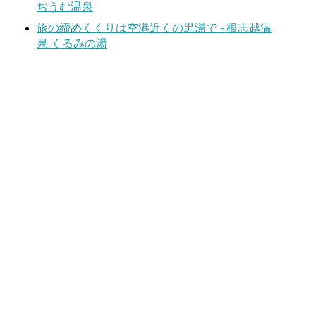
ぢうむ温泉
旅の締めくくりは空港近くの黒湯で - 根志越温
泉 くるみの湯