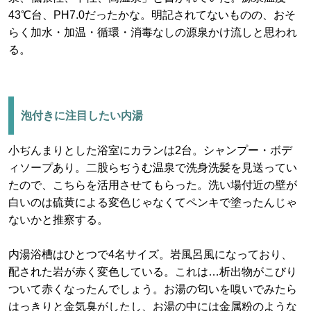
43℃台、PH7.0だったかな。明記されてないものの、おそ
らく加水・加温・循環・消毒なしの源泉かけ流しと思われ
る。
泡付きに注目したい内湯
小ぢんまりとした浴室にカランは2台。シャンプー・ボデ
ィソープあり。二股らぢうむ温泉で洗身洗髪を見送ってい
たので、こちらを活用させてもらった。洗い場付近の壁が
白いのは硫黄による変色じゃなくてペンキで塗ったんじゃ
ないかと推察する。
内湯浴槽はひとつで4名サイズ。岩風呂風になっており、
配された岩が赤く変色している。これは…析出物がこびり
ついて赤くなったんでしょう。お湯の匂いを嗅いでみたら
はっきりと金気臭がしたし、お湯の中には金属粉のような