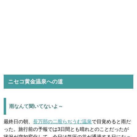
ニセコ黄金温泉への道
雨なんて聞いてないよ～
最終日の朝、
長万部の二股らぢうむ温泉
で目覚めると雨だ
った。旅行前の予報では3日間とも晴れとのことだったが
状況が突如変化して、今日は気圧の谷が通過する日になっ